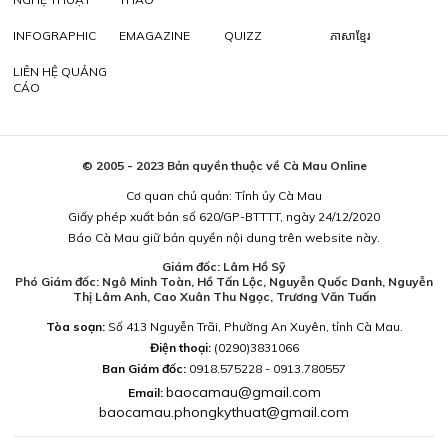
INFOGRAPHIC
EMAGAZINE
QUIZZ
ភាសាខ្មែរ
LIÊN HỆ QUẢNG
CÁO
© 2005 - 2023 Bản quyền thuộc về Cà Mau Online
Cơ quan chủ quản: Tỉnh ủy Cà Mau
Giấy phép xuất bản số 620/GP-BTTTT, ngày 24/12/2020
Báo Cà Mau giữ bản quyền nội dung trên website này.
Giám đốc: Lâm Hồ Sỹ
Phó Giám đốc: Ngô Minh Toàn, Hồ Tấn Lộc, Nguyễn Quốc Danh, Nguyễn
Thị Lâm Anh, Cao Xuân Thu Ngọc, Trương Văn Tuấn
Tòa soạn:
Số 413 Nguyễn Trãi, Phường An Xuyên, tỉnh Cà Mau.
Điện thoại:
(0290)3831066
Ban Giám đốc:
0918.575228 - 0913.780557
baocamau@gmail.com
Email:
baocamau.phongkythuat@gmail.com