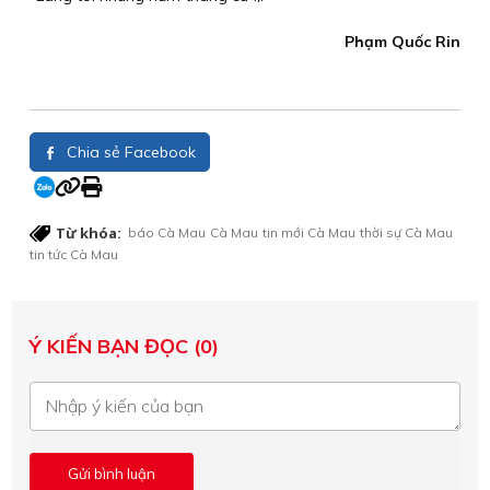
Phạm Quốc Rin
Chia sẻ Facebook
Từ khóa:
báo Cà Mau
Cà Mau
tin mới Cà Mau
thời sự Cà Mau
tin tức Cà Mau
Ý KIẾN BẠN ĐỌC (0)