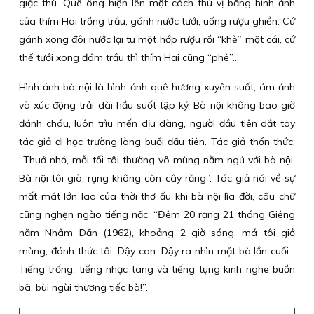
giặc thù. Quê ông hiện lên một cách thú vị bằng hình ảnh
của thím Hai trồng trầu, gánh nước tưới, uống rượu ghiền. Cứ
gánh xong đôi nước lại tu một hớp rượu rồi “khè” một cái, cứ
thế tưới xong đám trầu thì thím Hai cũng “phê”…
Hình ảnh bà nội là hình ảnh quê hương xuyên suốt, ám ảnh
và xúc động trải dài hầu suốt tập ký. Bà nội không bao giờ
đánh cháu, luôn trìu mến dịu dàng, người đầu tiên dắt tay
tác giả đi học trường làng buổi đầu tiên. Tác giả thổn thức:
“Thuở nhỏ, mỗi tối tôi thường vô mùng nằm ngủ với bà nội.
Bà nội tôi già, rụng không còn cây răng”. Tác giả nói về sự
mất mát lớn lao của thời thơ ấu khi bà nội lìa đời, câu chữ
cũng nghẹn ngào tiếng nấc: “Đêm 20 rạng 21 tháng Giêng
năm Nhâm Dần (1962), khoảng 2 giờ sáng, má tôi giở
mùng, đánh thức tôi: Dậy con. Dậy ra nhìn mặt bà lần cuối…
Tiếng trống, tiếng nhạc tang và tiếng tụng kinh nghe buồn
bã, bùi ngùi thương tiếc bà!”.