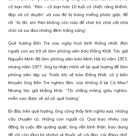
cô bạn nhỏ: “Rén - cô bạn hơn 10 tuổi có chiếc răng khểnh,
đẹp và có duyên” và sau đó bị trúng miểng pháo giặc, để
rồi “từ đó, em Rén không còn nữa để chơi trò chơi cất nhà
chòi và vui đùa những đêm trăng sáng”.
Quê hương Bến Tre sau ngày hoà bình thống nhất, đón
người con xa trở về làm phóng viên báo Đồng Khởi. Tác giả
Nguyễn Minh đã làm phóng viên báo Minh Hải từ năm 1973,
nhưng năm 1977, ông tự nhận mình về lại quê hương để làm
phóng viên tập sự. Trước khi về báo Đồng Khởi, có ý kiến
khuyên ông Bến Tre nghèo lắm, sao không ở lại Cà Mau?
Nhưng tác giả khẳng khái: “Tôi chẳng màng giàu nghèo,
miễn sao được về xứ sở, quê hương”.
Đi đâu trên quê hương, ông cũng thấy tình nghĩa xưa, những
câu chuyện cũ, những con người cũ. Qua bao nhiêu cay
đắng, bị cuộc đời quăng quật, ông vẫn bình thản, bao dung
để chỉ còn lắng lại những gì thuộc về cái đẹp, cái đáng nhớ,