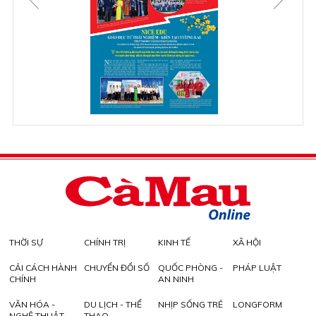
THỜI SỰ
CHÍNH TRỊ
KINH TẾ
XÃ HỘI
CẢI CÁCH HÀNH
CHUYỂN ĐỔI SỐ
QUỐC PHÒNG -
PHÁP LUẬT
CHÍNH
AN NINH
VĂN HÓA -
DU LỊCH - THỂ
NHỊP SỐNG TRẺ
LONGFORM
NGHỆ THUẬT
THAO