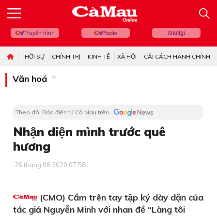
Truyền hình
Radio
ភាសាខ្មែរ
THỜI SỰ
CHÍNH TRỊ
KINH TẾ
XÃ HỘI
CẢI CÁCH HÀNH CHÍNH
Văn hoá
Theo dõi Báo điện tử Cà Mau trên
Nhận diện mình trước quê
hương
26 tháng 06 2020 07:58
(CMO) Cầm trên tay tập ký dày dặn của
tác giả Nguyễn Minh với nhan đề “Làng tôi