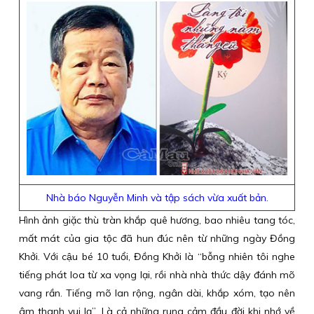
Nhà báo Nguyễn Minh và tập sách vừa xuất bản.
Hình ảnh giặc thù tràn khắp quê hương, bao nhiêu tang tóc,
mất mát của gia tộc đã hun đúc nên từ những ngày Đồng
Khởi. Với cậu bé 10 tuổi, Đồng Khởi là “bỗng nhiên tôi nghe
tiếng phát loa từ xa vọng lại, rồi nhà nhà thức dậy đánh mõ
vang rần. Tiếng mõ lan rộng, ngân dài, khắp xóm, tạo nên
âm thanh vui lạ”. Là cả những rung cảm đầu đời khi nhớ về