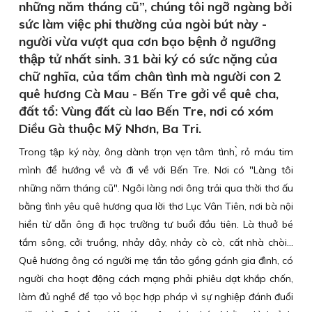
những năm tháng cũ”, chúng tôi ngỡ ngàng bởi
sức làm việc phi thường của ngòi bút này -
người vừa vượt qua cơn bạo bệnh ở ngưỡng
thập tử nhất sinh. 31 bài ký có sức nặng của
chữ nghĩa, của tấm chân tình mà người con 2
quê hương Cà Mau - Bến Tre gởi về quê cha,
đất tổ: Vùng đất cù lao Bến Tre, nơi có xóm
Diều Gà thuộc Mỹ Nhơn, Ba Tri.
Trong tập ký này, ông dành trọn vẹn tâm tình,̀ rỏ máu tim
mình để hướng về và đi về với Bến Tre. Nơi có "Làng tôi
những năm tháng cũ". Ngôi làng nơi ông trải qua thời thơ ấu
bằng tình yêu quê hương qua lời thơ Lục Vân Tiên, nơi bà nội
hiền từ dẫn ông đi học trường tư buổi đầu tiên. Là thuở bé
tắm sông, cởi truồng, nhảy dây, nhảy cò cò, cất nhà chòi…
Quê hương ông có người mẹ tần tảo gồng gánh gia đình, có
người cha hoạt động cách mạng phải phiêu dạt khắp chốn,
làm đủ nghề để tạo vỏ bọc hợp pháp vì sự nghiệp đánh đuổi