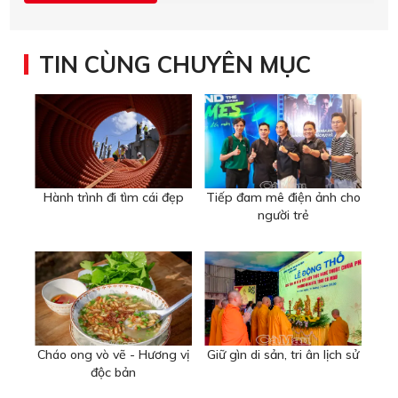
TIN CÙNG CHUYÊN MỤC
Hành trình đi tìm cái đẹp
Tiếp đam mê điện ảnh cho
người trẻ
Cháo ong vò vẽ - Hương vị
Giữ gìn di sản, tri ân lịch sử
độc bản