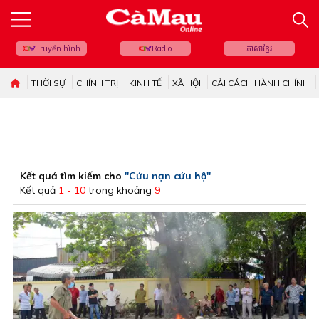
Truyền hình
Radio
ភាសាខ្មែរ
THỜI SỰ
CHÍNH TRỊ
KINH TẾ
XÃ HỘI
CẢI CÁCH HÀNH CHÍNH
Kết quả tìm kiếm cho
"Cứu nạn cứu hộ"
Kết quả
1 - 10
trong khoảng
9