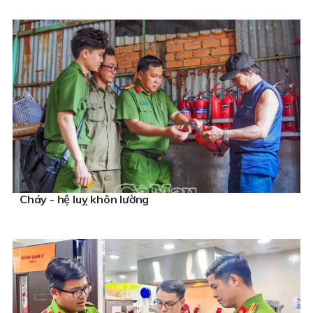
Cháy - hệ luỵ khôn lường