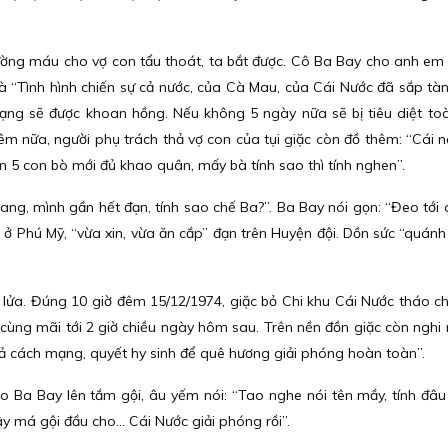
đường máu cho vợ con tẩu thoát, ta bắt được. Cô Ba Bay cho anh em
là “Tình hình chiến sự cả nước, của Cà Mau, của Cái Nước đã sắp tàn
mạng sẽ được khoan hồng. Nếu không 5 ngày nữa sẽ bị tiêu diệt to
m nữa, người phụ trách thả vợ con của tụi giặc còn đồ thêm: “Cái nà
mần 5 con bò mới đủ khao quân, mấy bà tính sao thì tính nghen”.
g, mình gần hết đạn, tính sao chế Ba?”. Ba Bay nói gọn: “Đeo tới 
 ở Phú Mỹ, “vừa xin, vừa ăn cắp” đạn trên Huyện đội. Dồn sức “quánh
ến lửa. Đúng 10 giờ đêm 15/12/1974, giặc bỏ Chi khu Cái Nước tháo c
g mãi tới 2 giờ chiều ngày hôm sau. Trên nền đồn giặc còn nghi 
quả cách mạng, quyết hy sinh để quê hương giải phóng hoàn toàn”.
 Ba Bay lên tắm gội, âu yếm nói: “Tao nghe nói tên mầy, tính đâ
đây má gội đầu cho… Cái Nước giải phóng rồi”.