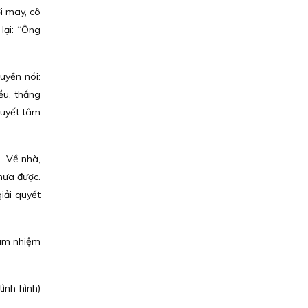
i may, cô
lại: “Ông
uyền nói:
ều, thắng
 quyết tâm
. Về nhà,
hưa được.
iải quyết
 làm nhiệm
ình hình)