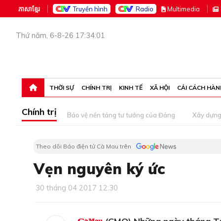
ភាសាខ្មែរ
Truyền hình
Radio
M
ultimedia
Thứ năm, 6-8-26 17:34:01
THỜI SỰ
CHÍNH TRỊ
KINH TẾ
XÃ HỘI
CẢI CÁCH HÀN
Chính trị
Bảo vệ nền tảng tư tưởng của Đảng
Xây dựn
Theo dõi Báo điện tử Cà Mau trên
Vẹn nguyên ký ức
30 tháng 04 2017 12:30