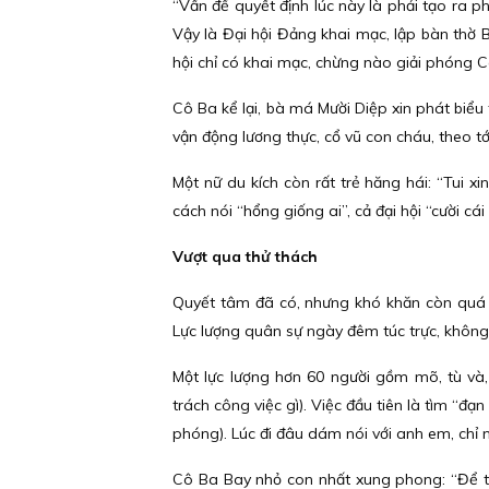
“Vấn đề quyết định lúc này là phải tạo ra 
Vậy là Đại hội Đảng khai mạc, lập bàn thờ B
hội chỉ có khai mạc, chừng nào giải phóng 
Cô Ba kể lại, bà má Mười Diệp xin phát biểu tạ
vận động lương thực, cổ vũ con cháu, theo tớ
Một nữ du kích còn rất trẻ hăng hái: “Tui x
cách nói “hổng giống ai”, cả đại hội “cười cái
Vượt qua thử thách
Quyết tâm đã có, nhưng khó khăn còn quá n
Lực lượng quân sự ngày đêm túc trực, không 
Một lực lượng hơn 60 người gồm mõ, tù và,
trách công việc gì). Việc đầu tiên là tìm “đ
phóng). Lúc đi đâu dám nói với anh em, chỉ n
Cô Ba Bay nhỏ con nhất xung phong: “Để tui