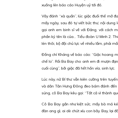
xuồng lên báo cáo Huyện uỷ tới đó.
Vây đánh “xà quần”, lúc giặc đuối thế mở 
mấy ngày, sau đó tự viết bức thư, nội dung 
gọi anh em binh sĩ về với Đảng, với cách 
phần ký tên là của… Tiểu đoàn U Minh 2. Thê
lén thôi, bộ đội chủ lực về nhiều lắm, phải 
Đồng chí Kháng về báo cáo: “Giặc hoang man
chế lo”. Rồi Ba Bay cho anh em đi mượn đạn
cuối cùng”, bởi giặc đã hết hồn vía, sinh lực.
Lúc này, nữ Bí thư vẫn kiên cường trên tuy
và dân Tân Hưng Đông đeo bám đánh đến cùn
súng, cô Ba Bay kêu gọi: “Tất cả vì thành 
Cô Ba Bay gần như kiệt sức, mấy bà má kéo
đàn ang gì, ai dè chút xíu con bây. Bay, lại 