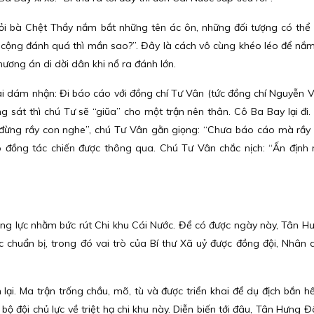
hỏi bà Chệt Thầy nắm bắt những tên ác ôn, những đối tượng có th
t cộng đánh quá thì mần sao?”. Đây là cách vô cùng khéo léo để nắ
hương án di dời dân khi nổ ra đánh lớn.
i dám nhận: Đi báo cáo với đồng chí Tư Vân (tức đồng chí Nguyễn V
 sát thì chú Tư sẽ “giũa” cho một trận nên thân. Cô Ba Bay lại đi. 
 đừng rầy con nghe”, chú Tư Vân gằn giọng: “Chưa báo cáo mà rầy 
ệp đồng tác chiến được thông qua. Chú Tư Vân chắc nịch: “Ấn định 
ng lực nhằm bức rút Chi khu Cái Nước. Để có được ngày này, Tân 
 chuẩn bị, trong đó vai trò của Bí thư Xã uỷ được đồng đội, Nhân
ại. Ma trận trống chầu, mõ, tù và được triển khai để dụ địch bắn hế
bộ đội chủ lực về triệt hạ chi khu này. Diễn biến tới đâu, Tân Hưng 