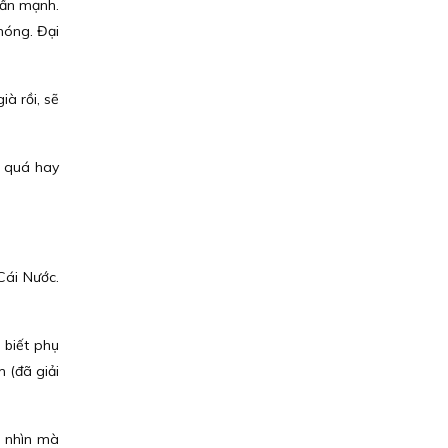
hấn mạnh.
hóng. Đại
ià rồi, sẽ
i quá hay
Cái Nước.
 biết phụ
m (đã giải
n nhìn mà