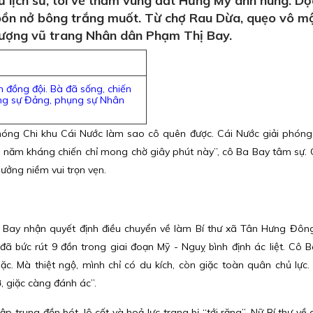
lịch sử, tôi về thăm vùng đất Hưng Mỹ anh hùng. Dọ
bồn nở bông trắng muốt. Từ chợ Rau Dừa, quẹo vô m
lượng vũ trang Nhân dân Phạm Thị Bay.
đồng đội. Bà đã sống, chiến
ụng sự Đảng, phụng sự Nhân
phóng Chi khu Cái Nước làm sao cô quên được. Cái Nước giải phón
 năm kháng chiến chỉ mong chờ giây phút này”, cô Ba Bay tâm sự. 
ưởng niềm vui trọn vẹn.
Bay nhận quyết định điều chuyển về làm Bí thư xã Tân Hưng Đôn
đã bức rút 9 đồn trong giai đoạn Mỹ - Nguỵ bình định ác liệt. Cô Ba
. Mà thiệt ngộ, mình chỉ có du kích, còn giặc toàn quân chủ lực
, giặc càng đánh ác”.
p trung đồn bót, lô cốt và hoả lực trang bị “tới răng”. Nữ Bí thư về