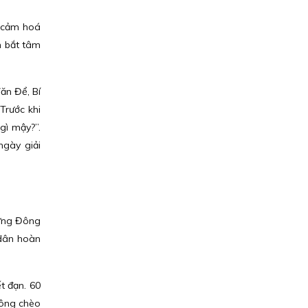
ể cảm hoá
m bắt tâm
ăn Để, Bí
Trước khi
gì mậy?”.
ngày giải
Hưng Đông
 dân hoàn
t đạn. 60
Đông chèo