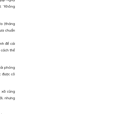
t: “Không
ừa (tháng
hưa chuẩn
nh để cái
ĩ cách thể
iải phóng
c được cô
a xã cũng
ởi, nhưng