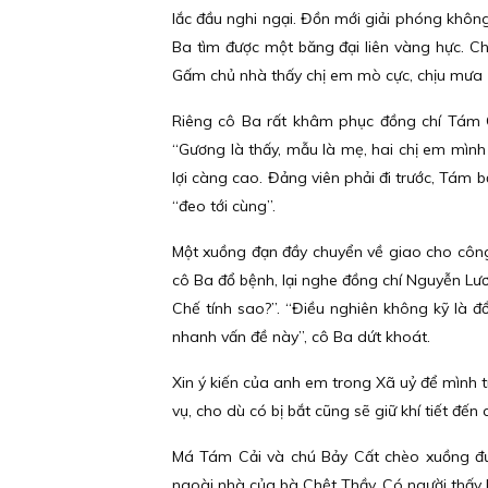
lắc đầu nghi ngại. Đồn mới giải phóng khôn
Ba tìm được một băng đại liên vàng hực. C
Gấm chủ nhà thấy chị em mò cực, chịu mưa 
Riêng cô Ba rất khâm phục đồng chí Tám C
“Gương là thấy, mẫu là mẹ, hai chị em mình 
lợi càng cao. Đảng viên phải đi trước, Tám bỏ
“đeo tới cùng”.
Một xuồng đạn đầy chuyển về giao cho côn
cô Ba đổ bệnh, lại nghe đồng chí Nguyễn Lư
Chế tính sao?”. “Điều nghiên không kỹ là đổ
nhanh vấn đề này”, cô Ba dứt khoát.
Xin ý kiến của anh em trong Xã uỷ để mình trự
vụ, cho dù có bị bắt cũng sẽ giữ khí tiết đến 
Má Tám Cải và chú Bảy Cất chèo xuồng đưa 
ngoài nhà của bà Chệt Thầy. Có người thấy Ba 