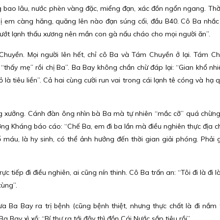
g bao lâu, nước phèn vàng đặc, miểng đạn, xác đồn ngổn ngang. Thờ
hị em càng hăng, quăng lên nào đạn súng cối, đầu B40. Cô Ba nhắc 
ướt lạnh thấu xương nên mần con gà nấu cháo cho mọi người ăn”.
huyền. Mọi người lên hết, chỉ cô Ba và Tám Chuyền ở lại. Tám Ch
“thấy mẹ” rồi chị Ba”. Ba Bay không chần chừ đáp lại: “Gian khổ nhi
 là tiêu liền”. Cả hai cùng cười run vai trong cái lạnh tê cóng và hạ
g xưởng. Cánh đàn ông nhìn bà Ba mà tự nhiên “mắc cỡ” quá chừng
ơng Kháng báo cáo: “Chế Ba, em đi ba lần mà điều nghiên thực địa c
 máu, là hy sinh, có thể ảnh hưởng đến thời gian giải phóng. Phải g
c tiếp đi điều nghiên, ai cũng nín thinh. Cô Ba trấn an: “Tôi đi là đi
cùng”.
Ba Bay ra trị bệnh (cũng bệnh thiệt, nhưng thực chất là đi nắm t
Bay xì xồ: “Bí thư ra tới đây thì đồn Cái Nước sắp tiêu rồi”.