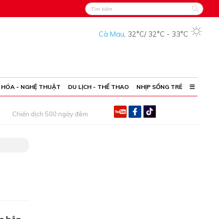
Cà Mau
,
32°C
/
32°C
-
33°C
 HÓA - NGHỆ THUẬT
DU LỊCH - THỂ THAO
NHỊP SỐNG TRẺ
Chiến dịch 500 ngày đêm