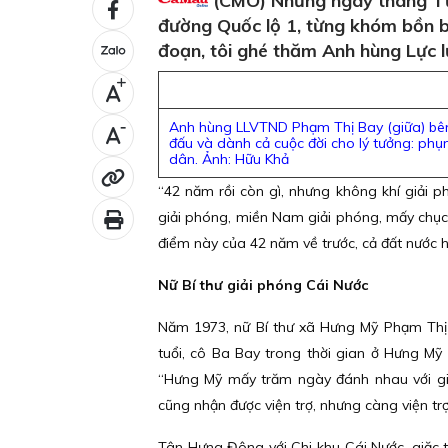
(CMO) Những ngày tháng Tư 
đường Quốc lộ 1, từng khóm bồn 
đoạn, tôi ghé thăm Anh hùng Lực 
+
-
Anh hùng LLVTND Phạm Thị Bay (giữa) bên 
đấu và dành cả cuộc đời cho lý tưởng: ph
dân. Ảnh: Hữu Khả
“42 năm rồi còn gì, nhưng không khí giải 
giải phóng, miền Nam giải phóng, mấy chục
điểm này của 42 năm về trước, cả đất nước h
Nữ Bí thư giải phóng Cái Nước
Năm 1973, nữ Bí thư xã Hưng Mỹ Phạm Thị 
tuổi, cô Ba Bay trong thời gian ở Hưng Mỹ 
“Hưng Mỹ mấy trăm ngày đánh nhau với giặc
cũng nhận được viện trợ, nhưng càng viện trợ
Tân Hưng Đông với Chi khu Cái Nước, giặc tậ