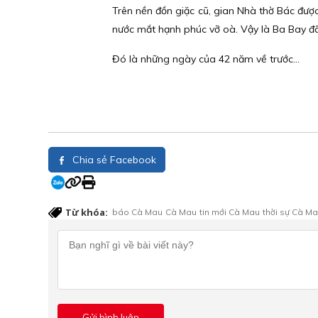
Trên nền đồn giặc cũ, gian Nhà thờ Bác đượ
nước mắt hạnh phúc vỡ oà. Vậy là Ba Bay đ
Đó là những ngày của 42 năm về trước…
Chia sẻ Facebook
Từ khóa:
báo Cà Mau
Cà Mau
tin mới Cà Mau
thời sự Cà M