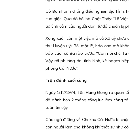
Cô Ba nhanh chóng điều nghiên địa hình, 
của giặc. Qua đó hỏi bà Chệt Thầy: “Lỡ Việ
tư, tình cảm của người dân, từ đó chuẩn bị p
Xong xuôi, còn một việc mà cả Xã uỷ chưa a
thư Huyện uỷ). Bởi một lẽ, báo cáo mà không
báo cáo, cô Ba rào trước: “Con nói chú Tư
Vậy rồi phương án, tình hình, kế hoạch hi
phóng Cái Nước”.
Trận đánh cuối cùng
Ngày 1/12/1974, Tân Hưng Đông ra quân tổ
đã dành hơn 2 tháng tổng lực làm công tác
toàn tin cậy.
Các ngã đường về Chi khu Cái Nước bị chặn l
con người làm cho không khí thật sự như có 