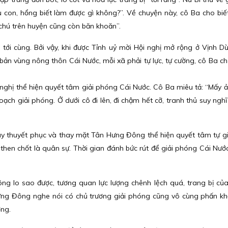
 con, hổng biết làm được gì không?”. Về chuyện này, cô Ba cho biế
chú trên huyện cũng còn băn khoăn”.
ủ tới cùng. Bởi vậy, khi được Tỉnh uỷ mời Hội nghị mở rộng ở Vịnh D
 bản vùng nông thôn Cái Nước, mỗi xã phải tự lực, tự cường, cô Ba c
 nghị thể hiện quyết tâm giải phóng Cái Nước. Cô Ba miêu tả: “Mấy ả
oạch giải phóng. Ở dưới cô đi lên, đi chậm hết cỡ, tranh thủ suy ngh
ày thuyết phục và thay mặt Tân Hưng Đông thể hiện quyết tâm tự g
à then chốt là quân sự. Thời gian đánh bức rút để giải phóng Cái Nướ
ông lo sao được, tương quan lực lượng chênh lệch quá, trang bị củ
ng Đông nghe nói có chủ trương giải phóng cũng vô cùng phấn kh
ờng.