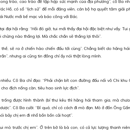
phong trào, cao trào để tập hợp sức mạnh của địa phương”, cô Ba n
ác Hồ, có sổ “lịch sử” để mỗi đảng viên, cán bộ hạ quyết tâm giải p
Cái Nước mới bế mạc và báo công với Bác.
i đại hội rằng: “Hồi đó giờ, tui mới thấy đại hội đặc biệt như vầy. Tui g
i chừng nào thắng lợi. Mà chắc chắn sẽ thắng lợi thôi”.
in thề, sẽ ra ở chiến hào chiến đấu tới cùng”. Chẳng biết do hăng há
 rần”, nhưng ai cũng tin đồng chí ấy nói thật lòng mình.
hiều. Cô Ba chỉ đạo: “Phải chặn bít con đường đấu nối vô Chi khu 
cho địch nống càn, tiêu hao sinh lực địch”.
 trống được hình thành (bí thư kêu thì hăng hái tham gia, mà chưa
ạn dược”. Cô Ba cười: “Bí quá, chỉ có cách đi mò đạn. Mò ở đồn Ông Gấ
ói bảy chị em đi nhổ bồn bồn cải hoạt”.
 mò trước chị em”. Ở trên bờ là bà con, có cả lực lượng thanh niê