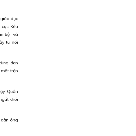
 giáo dục
 cục. Kêu
àn bộ” và
y tui nói
cùng, đạn
 một trận
hạy. Quân
ngút khói
u đàn ông