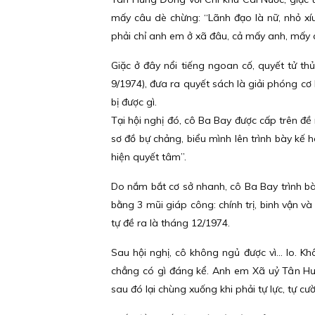
mấy câu dè chừng: “Lãnh đạo là nữ, nhỏ xíu
phải chỉ anh em ở xã đâu, cả mấy anh, mấy 
Giặc ở đây nổi tiếng ngoan cố, quyết tử th
9/1974), đưa ra quyết sách là giải phóng cơ
bị được gì.
Tại hội nghị đó, cô Ba Bay được cấp trên đề
sơ đồ bự chảng, biểu mình lên trình bày kế h
hiện quyết tâm”.
Do nắm bắt cơ sở nhanh, cô Ba Bay trình b
bằng 3 mũi giáp công: chính trị, binh vận v
tự đề ra là tháng 12/1974.
Sau hội nghị, cô không ngủ được vì… lo. Kh
chẳng có gì đáng kể. Anh em Xã uỷ Tân Hư
sau đó lại chùng xuống khi phải tự lực, tự cư