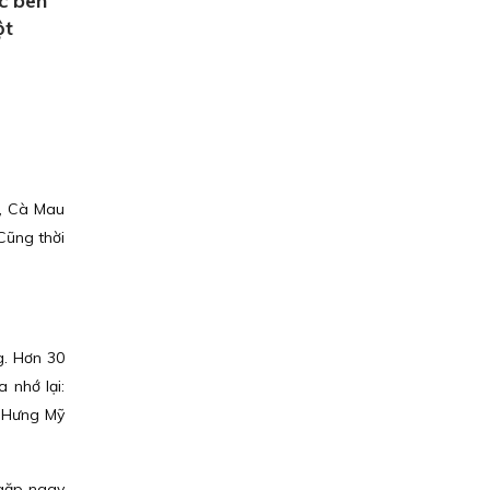
c bên
ột
g, Cà Mau
Cũng thời
g. Hơn 30
 nhớ lại:
. Hưng Mỹ
 gặp ngay