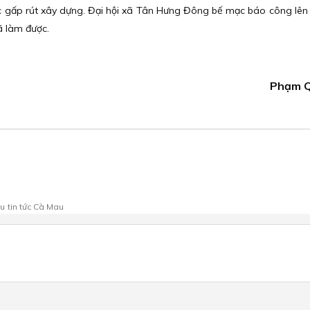
c gấp rút xây dựng. Đại hội xã Tân Hưng Đông bế mạc báo công lên 
ã làm được.
Phạm Q
au
tin tức Cà Mau