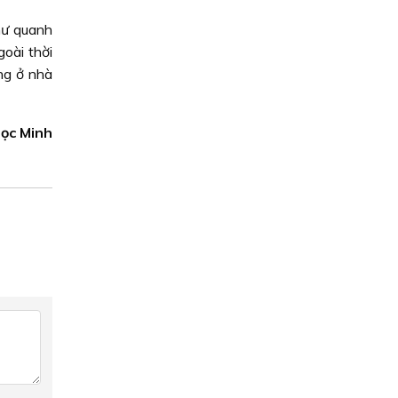
hư quanh
oài thời
ng ở nhà
gọc Minh