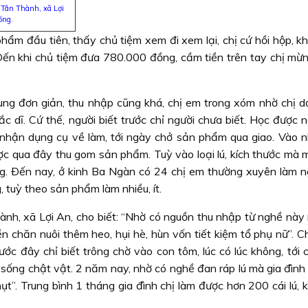
Tân Thành, xã Lợi
ống.
ẩm đầu tiên, thấy chủ tiệm xem đi xem lại, chị cứ hồi hộp, kh
Ðến khi chủ tiệm đưa 780.000 đồng, cầm tiền trên tay chị mừ
ng đơn giản, thu nhập cũng khá, chị em trong xóm nhờ chị d
c dĩ. Cứ thế, người biết trước chỉ người chưa biết. Học được 
 nhận dụng cụ về làm, tới ngày chở sản phẩm qua giao. Vào n
c qua đây thu gom sản phẩm. Tuỳ vào loại lú, kích thước mà mỗ
g. Ðến nay, ở kinh Ba Ngàn có 24 chị em thường xuyên làm n
, tuỳ theo sản phẩm làm nhiều, ít.
ành, xã Lợi An, cho biết: “Nhờ có nguồn thu nhập từ nghề này
ền chăn nuôi thêm heo, hụi hè, hùn vốn tiết kiệm tổ phụ nữ”. 
ước đây chỉ biết trông chờ vào con tôm, lúc có lúc không, tới
sống chật vật. 2 năm nay, nhờ có nghề đan ráp lú mà gia đình
t”. Trung bình 1 tháng gia đình chị làm được hơn 200 cái lú, 