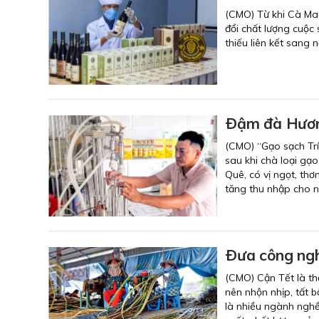
(CMO) Từ khi Cà Ma
đổi chất lượng cuộc
thiếu liên kết sang 
Ðậm đà Hươ
(CMO) “Gạo sạch Trí
sau khi chà loại gạ
Quê, có vị ngọt, th
tăng thu nhập cho n
Ðưa công ngh
(CMO) Cận Tết là th
nên nhộn nhịp, tất 
là nhiều ngành nghề