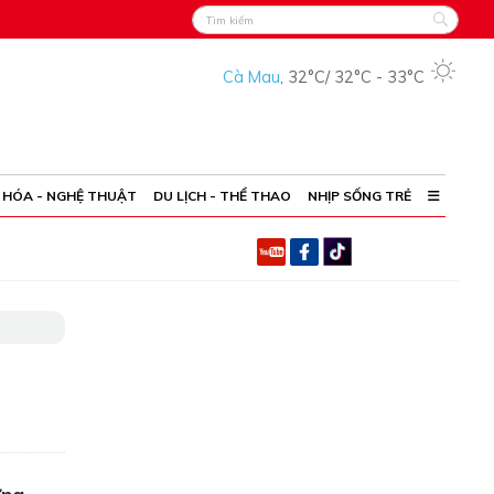
Cà Mau
,
32°C
/
32°C
-
33°C
 HÓA - NGHỆ THUẬT
DU LỊCH - THỂ THAO
NHỊP SỐNG TRẺ