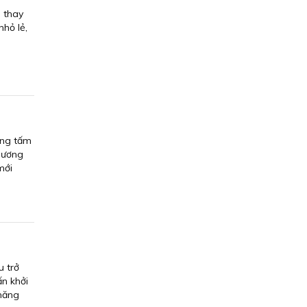
 thay
hỏ lẻ,
ợng tấm
 Hương
mới
u trở
ấn khởi
 năng