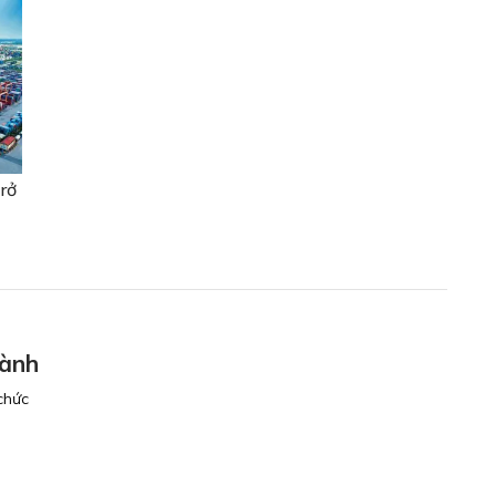
rở
gành
chức