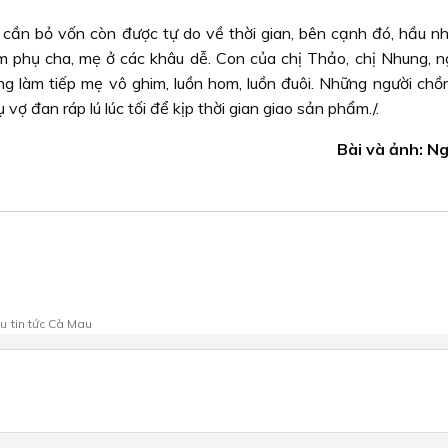
 cần bỏ vốn còn được tự do về thời gian, bên cạnh đó, hầu n
m phụ cha, mẹ ở các khâu dễ. Con của chị Thảo, chị Nhung, ng
ờng làm tiếp mẹ vô ghim, luồn hom, luồn đuôi. Những người chồ
vợ đan ráp lú lúc tối để kịp thời gian giao sản phẩm./.
Bài và ảnh: N
au
tin tức Cà Mau