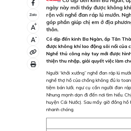
Có dịp đến kinh Ba Ngàn, ấ
ngày này mới thấy được không khí 
rộn với nghề đan ráp lú mướn. Ng
góp phần giúp chị em ở địa phương
+
thôn.
-
Có dịp đến kinh Ba Ngàn, ấp Tân Thà
được không khí lao động sôi nổi của 
Nghề thủ công này tuy mới được hìn
thiện thu nhập, giải quyết việc làm c
Người “khởi xướng” nghề đan ráp lú mướ
nghề thợ hồ của chồng không đủ lo toan
tiệm bán lưới, ngư cụ cần người đan ráp
Nhung mạnh dạn đi đến nơi tìm hiểu. 
huyện Cái Nước). Sau mấy giờ đồng hồ 
nhanh chóng.