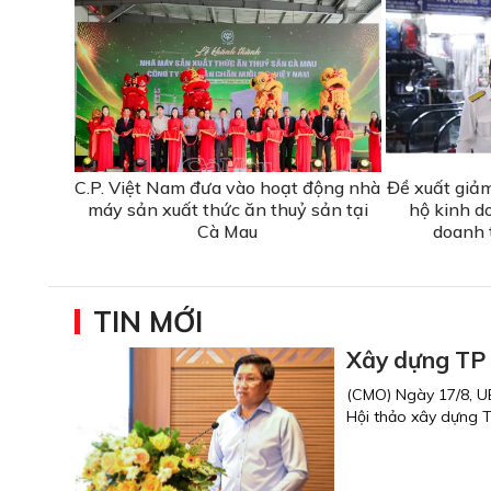
C.P. Việt Nam đưa vào hoạt động nhà
Đề xuất giả
máy sản xuất thức ăn thuỷ sản tại
hộ kinh d
Cà Mau
doanh 
TIN MỚI
Xây dựng TP 
(CMO) Ngày 17/8, UB
Hội thảo xây dựng 