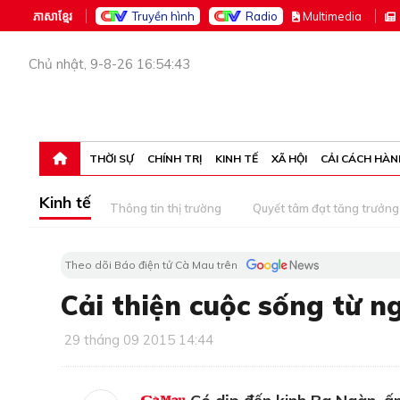
ភាសាខ្មែរ
Truyền hình
Radio
M
ultimedia
Chủ nhật, 9-8-26 16:54:43
THỜI SỰ
CHÍNH TRỊ
KINH TẾ
XÃ HỘI
CẢI CÁCH HÀN
Kinh tế
Thông tin thị trường
Quyết tâm đạt tăng trưởng
Theo dõi Báo điện tử Cà Mau trên
Cải thiện cuộc sống từ n
29 tháng 09 2015 14:44