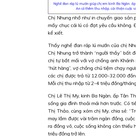
Nghề đan ráp lú mướn giúp chị em kinh Ba Ngàn, ấp 
An có thêm thu nhập, cải thiện cuộc s
Chị Nhung nhớ như in chuyến giao sản ph
mấy chục cái lú có đạt yêu cầu không. 
kể xiết.
Thấy nghề đan ráp lú mướn của chị Nhu
Chị Nhung trở thành “người thầy” bất đắ
chị tự bắt mối với vợ chồng anh Khánh
“hút hàng”, vợ chồng chủ tiệm chạy ngượ
các chị được trả từ 12.000-32.000 đồn
Mỗi chị thu nhập từ 2-4 triệu đồng/tháng
Chị Lê Thị My, kinh Ba Ngàn, ấp Tân Th
sống gia đình thoải mái hơn trước. Có ti
Thị Thảo, cùng xóm chị My, chia sẻ: “Tr
may lắm được vài trăm ngàn đồng, cuộc 
ra đồng vô, cuộc sống không còn thiếu hụ
triệu đồng trở lên.