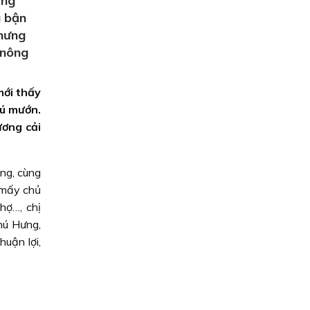
ững
u bận
nhưng
 nông
mới thấy
lú mướn.
ương cải
ng, cùng
 mấy chủ
hợ…, chị
hú Hưng,
uận lợi,