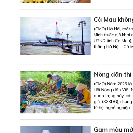
Cà Mau khôn
(CMO) Hà Nội, một s
Minh trước giờ khai 
UBND tỉnh Cà Mau), 
thẳng Hà Nội - Cà 
Nông dân thi
(CMO) Năm 2023 là n
Hội Nông dân Việt N
quan trọng này, các
giỏi (SXKDG); chung
tổ hội nghề nghiệp..
Gam màu mới