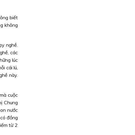
ông biết
ng không
ạy nghề.
nghề, các
hững lúc
i cái lú,
ghề này.
 mà cuộc
Chị Chung
 con nước
 có đồng
kiếm từ 2