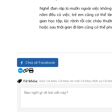
Nghề đan ráp lú mướn ngoài việc không
năm đều có việc, trẻ em cũng có thể là
gian học tập, lúc rảnh rỗi các cháu thư
hoặc sau thời gian đi làm cũng có thể phụ 
Chia sẻ Facebook
Từ khóa:
báo Cà Mau
Cà Mau
tin mới Cà Mau
thời sự Cà M