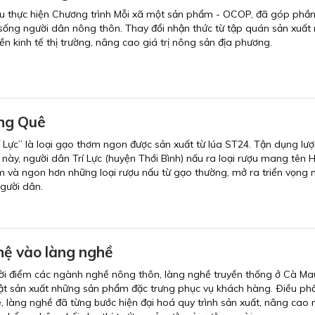
u thực hiện Chương trình Mỗi xã một sản phẩm - OCOP, đã góp phần
 sống người dân nông thôn. Thay đổi nhận thức từ tập quán sản xuất n
nền kinh tế thị trường, nâng cao giá trị nông sản địa phương.
ng Quê
 Lực” là loại gạo thơm ngon được sản xuất từ lúa ST24. Tận dụng lư
o này, người dân Trí Lực (huyện Thới Bình) nấu ra loại rượu mang tên
ơm và ngon hơn những loại rượu nấu từ gạo thường, mở ra triển vọng 
gười dân.
ệ vào làng nghề
ời điểm các ngành nghề nông thôn, làng nghề truyền thống ở Cà Ma
bật sản xuất những sản phẩm đặc trưng phục vụ khách hàng. Ðiều ph
, làng nghề đã từng bước hiện đại hoá quy trình sản xuất, nâng cao