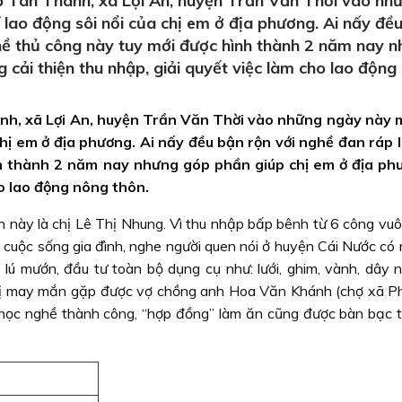
p Tân Thành, xã Lợi An, huyện Trần Văn Thời vào nh
lao động sôi nổi của chị em ở địa phương. Ai nấy đề
hề thủ công này tuy mới được hình thành 2 năm nay 
 cải thiện thu nhập, giải quyết việc làm cho lao động
nh, xã Lợi An, huyện Trần Văn Thời vào những ngày này 
chị em ở địa phương. Ai nấy đều bận rộn với nghề đan ráp 
h thành 2 năm nay nhưng góp phần giúp chị em ở địa ph
ho lao động nông thôn.
n này là chị Lê Thị Nhung. Vì thu nhập bấp bênh từ 6 công vuô
 cuộc sống gia đình, nghe người quen nói ở huyện Cái Nước có
 lú mướn, đầu tư toàn bộ dụng cụ như: lưới, ghim, vành, dây n
Chị may mắn gặp được vợ chồng anh Hoa Văn Khánh (chợ xã P
học nghề thành công, “hợp đồng” làm ăn cũng được bàn bạc th