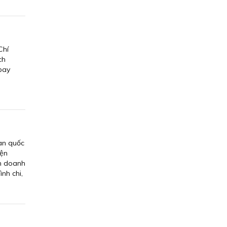
Chí
ch
bay
oàn quốc
iện
nh doanh
nh chi,