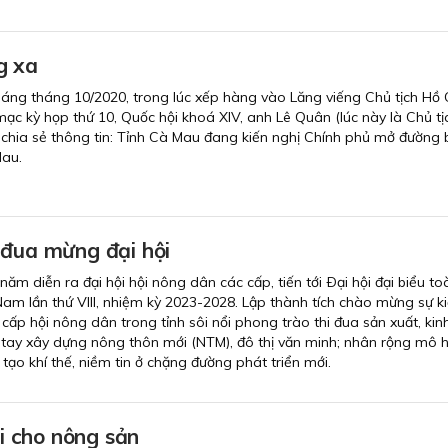
g xa
áng tháng 10/2020, trong lúc xếp hàng vào Lăng viếng Chủ tịch Hồ 
mạc kỳ họp thứ 10, Quốc hội khoá XIV, anh Lê Quân (lúc này là Chủ tị
chia sẻ thông tin: Tỉnh Cà Mau đang kiến nghị Chính phủ mở đường 
Mau.
 đua mừng đại hội
ăm diễn ra đại hội hội nông dân các cấp, tiến tới Ðại hội đại biểu t
am lần thứ VIII, nhiệm kỳ 2023-2028. Lập thành tích chào mừng sự k
 cấp hội nông dân trong tỉnh sôi nổi phong trào thi đua sản xuất, ki
 tay xây dựng nông thôn mới (NTM), đô thị văn minh; nhân rộng mô hì
. tạo khí thế, niềm tin ở chặng đường phát triển mới.
 cho nông sản