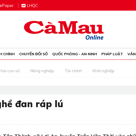
e
P
aper
LHQC
H CHÍNH
CHUYỂN ĐỔI SỐ
QUỐC PHÒNG - AN NINH
PHÁP LUẬT
VĂN
 hai con số
Nông nghiệp
Tài chính
Khởi nghiệp
ghề đan ráp lú