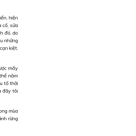
ển, hiện
 cố, sửa
h đó, do
ếu những
cạn kiệt,
được mấy
 thể năm
u tố thời
 đây tôi
rong mùa
ánh rừng