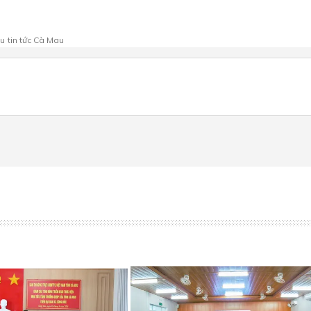
au
tin tức Cà Mau