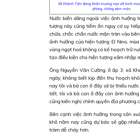
Xã Khánh Tiến đang khẩn trương nạo vét kinh mươ
phòng, chống xâm mặn.
Nước biển dâng ngoài việc ảnh hưởng tr
tượng này cũng tiềm ẩn nguy cơ uy hiếp
chữa, chắc chắn nước mặn tràn vào bên
ảnh hưởng của hiện tượng El Nino, mùa
vùng ngọt hoá không có kế hoạch trữ nướ
tạo điều kiện cho hiện tượng xâm nhập m
Ông Nguyễn Văn Cường, ở ấp 3, xã Khán
ngày, không biết kịp đến thu hoạch khô
nay tôi và bà con ở đây sẽ bị thiếu nước
tiết, tôi và bà con ở đây còn ảnh hưởn
cũng kiến nghị chính quyền địa phương 
Bên cạnh việc ảnh hưởng trong sản xuấ
khô năm nay cũng dự báo sẽ gặp nhiều 
tràm dễ cháy hơn.