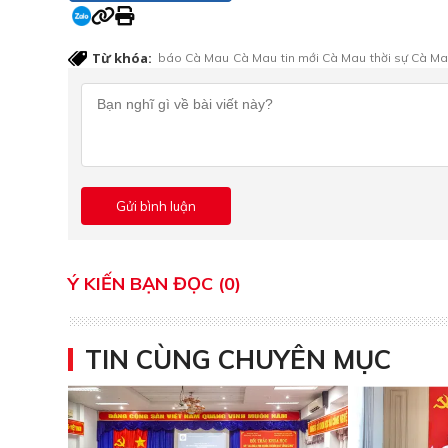
Từ khóa:
báo Cà Mau
Cà Mau
tin mới Cà Mau
thời sự Cà M
Ý KIẾN BẠN ĐỌC (0)
TIN CÙNG CHUYÊN MỤC