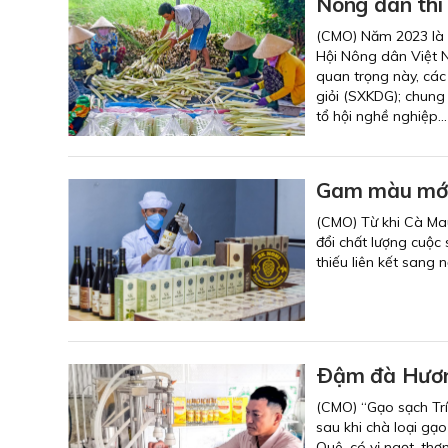
Nông dân thi
(CMO) Năm 2023 là n
Hội Nông dân Việt N
quan trọng này, các
giỏi (SXKDG); chung
tổ hội nghề nghiệp..
Gam màu mới
(CMO) Từ khi Cà Ma
đổi chất lượng cuộc
thiếu liên kết sang 
Ðậm đà Hươ
(CMO) “Gạo sạch Trí
sau khi chà loại gạ
Quê, có vị ngọt, th