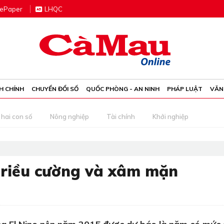
e
P
aper
LHQC
H CHÍNH
CHUYỂN ĐỔI SỐ
QUỐC PHÒNG - AN NINH
PHÁP LUẬT
VĂN
 hai con số
Nông nghiệp
Tài chính
Khởi nghiệp
triều cường và xâm mặn