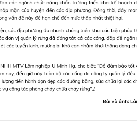
 đạo các ngành chức năng khẩn trương triển khai kế hoạch 
hập mặn của huyện đến các địa phương. Ðồng thời, đẩy mạ
rong vấn đề này để hạn chế đến mức thấp nhất thiệt hại.
ện, các địa phương đã nhanh chóng triển khai các biện pháp th
ác đơn vị quản lý rừng đã đóng tất cả các cống, đập để ngăn 
vét các tuyến kinh, mương bị khô cạn nhằm khơi thông dòng ch
TNHH MTV Lâm nghiệp U Minh Hạ, cho biết: “Ðể đảm bảo tốt 
 nay, đến giờ này toàn bộ các cống do công ty quản lý đều
c lượng tiến hành dọn dẹp các đường băng, sửa chữa lại các ch
c vụ công tác phòng cháy chữa cháy rừng"./.
Bài và ảnh: L