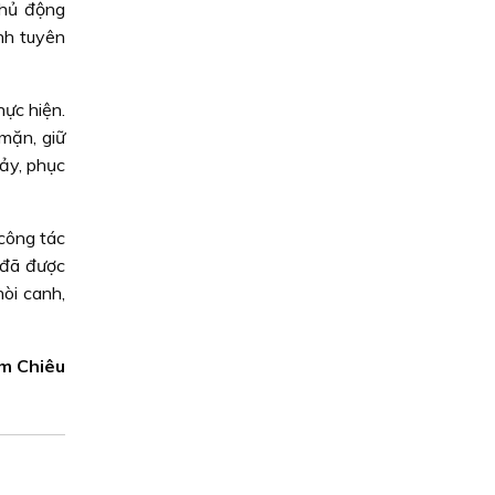
chủ động
nh tuyên
ực hiện.
mặn, giữ
ảy, phục
công tác
 đã được
òi canh,
âm Chiêu