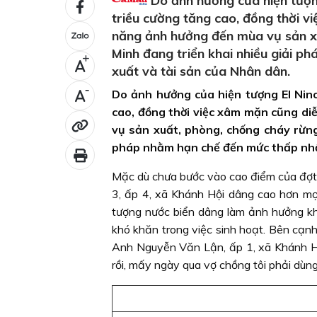
Do ảnh hưởng của hiện tượn
triều cường tăng cao, đồng thời 
năng ảnh hưởng đến mùa vụ sản xuấ
Minh đang triển khai nhiều giải p
+
xuất và tài sản của Nhân dân.
-
Do ảnh hưởng của hiện tượng El Nin
cao, đồng thời việc xâm mặn cũng d
vụ sản xuất, phòng, chống cháy rừng 
pháp nhằm hạn chế đến mức thấp nhất
Mặc dù chưa bước vào cao điểm của đợt t
3, ấp 4, xã Khánh Hội dâng cao hơn mọi
tượng nước biển dâng làm ảnh hưởng kh
khó khăn trong việc sinh hoạt. Bên cạnh
Anh Nguyễn Văn Lận, ấp 1, xã Khánh Hộ
rồi, mấy ngày qua vợ chồng tôi phải dùng 