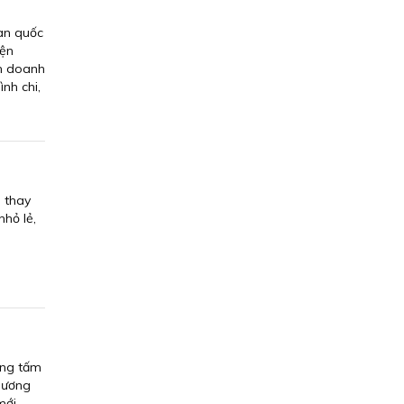
oàn quốc
iện
nh doanh
nh chi,
 thay
hỏ lẻ,
ợng tấm
 Hương
mới