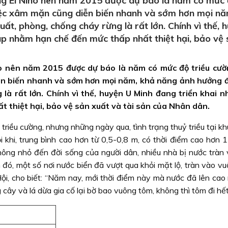
g El Nino nên năm 2015 được dự báo là năm có mức
việc xâm mặn cũng diễn biến nhanh và sớm hơn mọi nă
t, phòng, chống cháy rừng là rất lớn. Chính vì thế, 
háp nhằm hạn chế đến mức thấp nhất thiệt hại, bảo vệ
o nên năm 2015 được dự báo là năm có mức độ triều cườ
iễn biến nhanh và sớm hơn mọi năm, khả năng ảnh hưởng
là rất lớn. Chính vì thế, huyện U Minh đang triển khai nh
 thiệt hại, bảo vệ sản xuất và tài sản của Nhân dân.
riều cường, nhưng những ngày qua, tình trạng thuỷ triều tại k
 khi, trung bình cao hơn từ 0,5-0,8 m, có thời điểm cao hơn 1
ông nhỏ đến đời sống của người dân, nhiều nhà bị nước tràn 
 đó, một số nơi nước biển đã vượt qua khỏi mặt lộ, tràn vào v
i, cho biết: “Năm nay, mới thời điểm này mà nước đã lên cao
cây và lá dừa gia cố lại bờ bao vuông tôm, không thì tôm đi hết