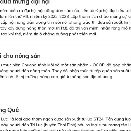
 đua mừng đại hội
ăm diễn ra đại hội hội nông dân các cấp, tiến tới Ðại hội đại biểu t
am lần thứ VIII, nhiệm kỳ 2023-2028. Lập thành tích chào mừng sự k
 cấp hội nông dân trong tỉnh sôi nổi phong trào thi đua sản xuất, ki
 tay xây dựng nông thôn mới (NTM), đô thị văn minh; nhân rộng mô hì
. tạo khí thế, niềm tin ở chặng đường phát triển mới.
 cho nông sản
u thực hiện Chương trình Mỗi xã một sản phẩm - OCOP, đã góp phần
 sống người dân nông thôn. Thay đổi nhận thức từ tập quán sản xuất n
nền kinh tế thị trường, nâng cao giá trị nông sản địa phương.
ng Quê
 Lực” là loại gạo thơm ngon được sản xuất từ lúa ST24. Tận dụng lư
o này, người dân Trí Lực (huyện Thới Bình) nấu ra loại rượu mang tên
ơm và ngon hơn những loại rượu nấu từ gạo thường, mở ra triển vọng 