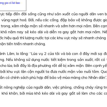
ng gia cố bờ bao
ực tiếp đến đời sống cũng như sản xuất của người dân ven bi
 vùng ngọt hoá. Bởi, nếu các cống, đập bảo vệ không được gia
 trong, xâm nhập mặn sẽ nhanh và sớm hơn mọi năm. Bên cạn
 khô năm nay sẽ kéo dài và diễn ra gay gắt hơn mọi năm. N
c hiệu quả thì lượng nước tại các khu vực này sẽ nhanh chóng 
ặn tiến triển nhanh chóng.
h Lâm, lo lắng: “Lúa vụ 2 của tôi và bà con ở đây mới sạ 
ng. Nếu không sử dụng nước tiết kiệm trong sản xuất, rất có
 cho lúa, bởi đây là địa phương rất dễ bị xâm mặn. Bên cạnh yế
g bởi khu vực lân cận người ta đưa nước mặn vào nuôi tôm. Qua
cần có chính sách phù hợp để bảo vệ mùa màng cho Nhân dân”.
t nông nghiệp của người dân, việc phòng, chống cháy rừng t
khó khăn, bởi mùa khô kéo dài và gay gắt sẽ làm cho các c