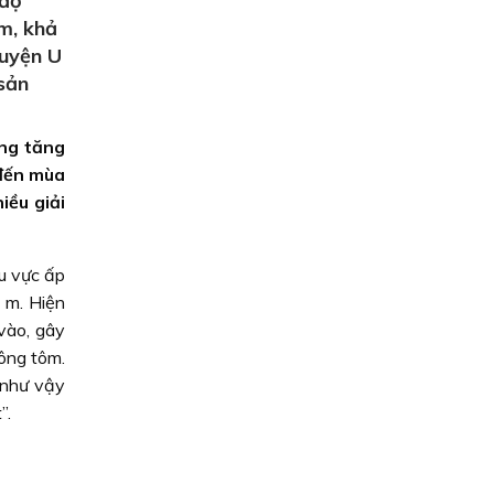
 độ
m, khả
huyện U
 sản
ng tăng
 đến mùa
iều giải
hu vực ấp
 m. Hiện
vào, gây
uông tôm.
 như vậy
”.