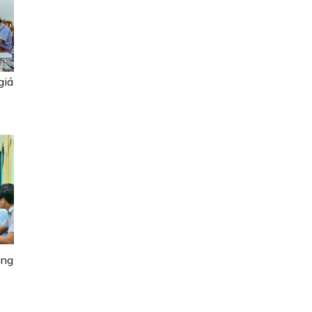
giá
ăng