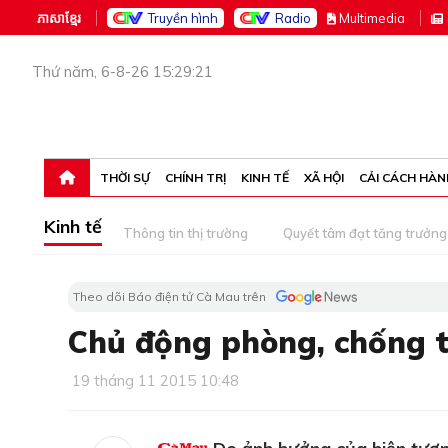
ភាសាខ្មែរ
Truyền hình
Radio
M
ultimedia
Thứ năm, 6-8-26 15:29:21
THỜI SỰ
CHÍNH TRỊ
KINH TẾ
XÃ HỘI
CẢI CÁCH HÀN
Kinh tế
Thông tin thị trường
Quyết tâm đạt tăng trưởng
Theo dõi Báo điện tử Cà Mau trên
Chủ động phòng, chống 
19 tháng 11 2015 10:48