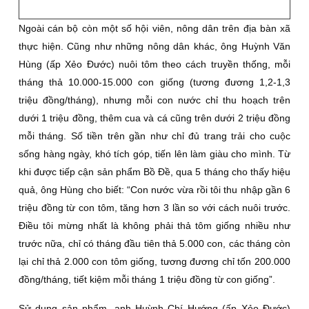
Ngoài cán bộ còn một số hội viên, nông dân trên địa bàn xã
thực hiện. Cũng như những nông dân khác, ông Huỳnh Văn
Hùng (ấp Xẻo Ðước) nuôi tôm theo cách truyền thống, mỗi
tháng thả 10.000-15.000 con giống (tương đương 1,2-1,3
triệu đồng/tháng), nhưng mỗi con nước chỉ thu hoạch trên
dưới 1 triệu đồng, thêm cua và cá cũng trên dưới 2 triệu đồng
mỗi tháng. Số tiền trên gần như chỉ đủ trang trải cho cuộc
sống hàng ngày, khó tích góp, tiến lên làm giàu cho mình. Từ
khi được tiếp cận sản phẩm Bồ Ðề, qua 5 tháng cho thấy hiệu
quả, ông Hùng cho biết: “Con nước vừa rồi tôi thu nhập gần 6
triệu đồng từ con tôm, tăng hơn 3 lần so với cách nuôi trước.
Ðiều tôi mừng nhất là không phải thả tôm giống nhiều như
trước nữa, chỉ có tháng đầu tiên thả 5.000 con, các tháng còn
lại chỉ thả 2.000 con tôm giống, tương đương chỉ tốn 200.000
đồng/tháng, tiết kiệm mỗi tháng 1 triệu đồng từ con giống”.
Sử dụng sản phẩm, anh Huỳnh Chí Hướng (ấp Xẻo Ðước)