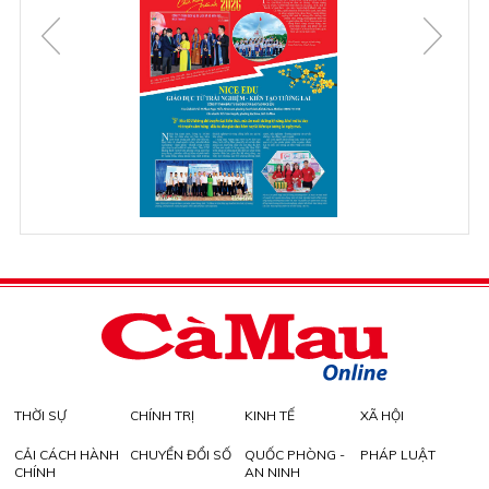
THỜI SỰ
CHÍNH TRỊ
KINH TẾ
XÃ HỘI
CẢI CÁCH HÀNH
CHUYỂN ĐỔI SỐ
QUỐC PHÒNG -
PHÁP LUẬT
CHÍNH
AN NINH