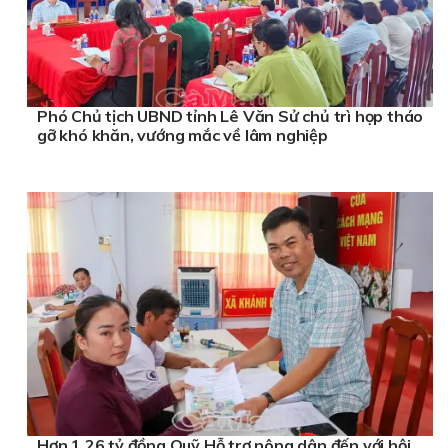
Phó Chủ tịch UBND tỉnh Lê Văn Sử chủ trì họp tháo
gỡ khó khăn, vướng mắc về lâm nghiệp
Hơn 1,26 tỷ đồng Quỹ Hỗ trợ nông dân đến với hội