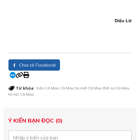
Diệu Lữ
Chia sẻ Facebook
Từ khóa:
báo Cà Mau
Cà Mau
tin mới Cà Mau
thời sự Cà Mau
tin tức Cà Mau
Ý KIẾN BẠN ĐỌC (0)