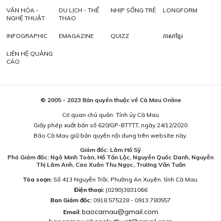
VĂN HÓA -
DU LỊCH - THỂ
NHỊP SỐNG TRẺ
LONGFORM
NGHỆ THUẬT
THAO
INFOGRAPHIC
EMAGAZINE
QUIZZ
ភាសាខ្មែរ
LIÊN HỆ QUẢNG
CÁO
© 2005 - 2023 Bản quyền thuộc về Cà Mau Online
Cơ quan chủ quản: Tỉnh ủy Cà Mau
Giấy phép xuất bản số 620/GP-BTTTT, ngày 24/12/2020
Báo Cà Mau giữ bản quyền nội dung trên website này.
Giám đốc: Lâm Hồ Sỹ
Phó Giám đốc: Ngô Minh Toàn, Hồ Tấn Lộc, Nguyễn Quốc Danh, Nguyễn
Thị Lâm Anh, Cao Xuân Thu Ngọc, Trương Văn Tuấn
Tòa soạn:
Số 413 Nguyễn Trãi, Phường An Xuyên, tỉnh Cà Mau.
Điện thoại:
(0290)3831066
Ban Giám đốc:
0918.575228 - 0913.780557
baocamau@gmail.com
Email: