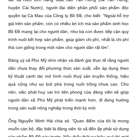
huyện Cái Nước), người đại diện phân phối sản phẩm độc
quyền tại Cà Mau của Công ty Bồ Ðề, cho biết: “Ngoài hỗ trợ
giá trên sản phẩm, còn có nhiều lợi ích mà sản phẩm sinh học
Bồ Ðề mang lại cho người dân, như bà con được tiếp cận quy
trình nuôi kết hợp sản phẩm, giúp giảm chi phí, nhất là chi phí
thả con giống trong một năm cho người dân rất lớn”.
Ðảng uỷ xã Phú Mỹ nhìn nhận và đánh giá thực tế rằng người
dân chưa thay đổi phương thức sản xuất, vẫn áp dụng theo
kỹ thuật canh tác mô hình nuôi thuỷ sản truyền thống, hiệu
quả cũng như sự bứt phá trong nuôi trồng chưa cao. Cho
nên, việc phát huy vai trò tiên phong của đảng viên sẽ giúp
người dân xã Phú Mỹ phát triển mạnh hơn, đi đúng hướng
trong sản xuất nông nghiệp trong thời kỳ mới.
Ông Nguyễn Minh Hải chia sẻ: “Quan điểm của tôi là mong
muốn cán bộ, đặc biệt là đảng viên từ xã đến ấp phải sử dụng
sản phẩm Bồ Ðề này trước. Nếu thấy thật sự hiệu quả thì mới