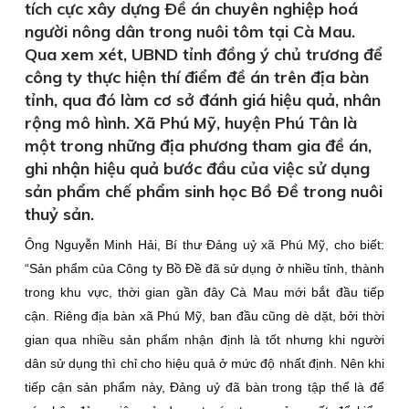
tích cực xây dựng Ðề án chuyên nghiệp hoá
người nông dân trong nuôi tôm tại Cà Mau.
Qua xem xét, UBND tỉnh đồng ý chủ trương để
công ty thực hiện thí điểm đề án trên địa bàn
tỉnh, qua đó làm cơ sở đánh giá hiệu quả, nhân
rộng mô hình. Xã Phú Mỹ, huyện Phú Tân là
một trong những địa phương tham gia đề án,
ghi nhận hiệu quả bước đầu của việc sử dụng
sản phẩm chế phẩm sinh học Bồ Ðề trong nuôi
thuỷ sản.
Ông Nguyễn Minh Hải, Bí thư Ðảng uỷ xã Phú Mỹ, cho biết:
“Sản phẩm của Công ty Bồ Ðề đã sử dụng ở nhiều tỉnh, thành
trong khu vực, thời gian gần đây Cà Mau mới bắt đầu tiếp
cận. Riêng địa bàn xã Phú Mỹ, ban đầu cũng dè dặt, bởi thời
gian qua nhiều sản phẩm nhận định là tốt nhưng khi người
dân sử dụng thì chỉ cho hiệu quả ở mức độ nhất định. Nên khi
tiếp cận sản phẩm này, Ðảng uỷ đã bàn trong tập thể là để