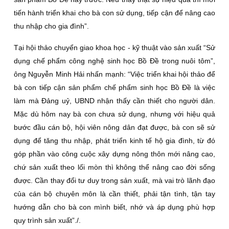
tiến hành triển khai cho bà con sử dụng, tiếp cận để nâng cao
thu nhập cho gia đình”.
Tại hội thảo chuyển giao khoa học - kỹ thuật vào sản xuất “Sử
dụng chế phẩm công nghệ sinh học Bồ Ðề trong nuôi tôm”,
ông Nguyễn Minh Hải nhấn mạnh: “Việc triển khai hội thảo để
bà con tiếp cận sản phẩm chế phẩm sinh học Bồ Ðề là việc
làm mà Ðảng uỷ, UBND nhận thấy cần thiết cho người dân.
Mặc dù hôm nay bà con chưa sử dụng, nhưng với hiệu quả
bước đầu cán bộ, hội viên nông dân đạt được, bà con sẽ sử
dụng để tăng thu nhập, phát triển kinh tế hộ gia đình, từ đó
góp phần vào công cuộc xây dựng nông thôn mới nâng cao,
chứ sản xuất theo lối mòn thì không thể nâng cao đời sống
được. Cần thay đổi tư duy trong sản xuất, mà vai trò lãnh đạo
của cán bộ chuyên môn là cần thiết, phải tận tình, tận tay
hướng dẫn cho bà con mình biết, nhớ và áp dụng phù hợp
quy trình sản xuất”./.