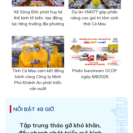
Xã Sông Đốc phát huy lợi
Dự án VM077 góp phần
thế kinh tế biển, tạo động
nâng cao giá trị tôm sinh
lực tăng trưởng địa phương
thái Cà Mau
Tỉnh Cà Mau cam kết đồng
Phiên livestream OCOP
hành cùng Công ty Minh
ngày 6/8/2026
Phú Khánh An phát triển
sản xuất
NỔI BẬT 48 GIỜ
Tập trung tháo gỡ khó khăn,
đẩy nhanh phát triển mô hình