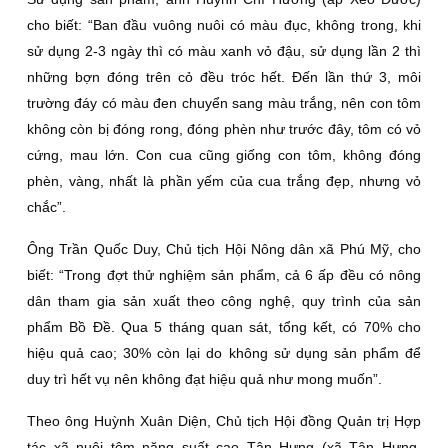
cho biết: “Ban đầu vuông nuôi có màu đục, không trong, khi
sử dụng 2-3 ngày thì có màu xanh vỏ đậu, sử dụng lần 2 thì
những bợn đóng trên cỏ đều tróc hết. Ðến lần thứ 3, môi
trường đáy có màu đen chuyển sang màu trắng, nên con tôm
không còn bị đóng rong, đóng phèn như trước đây, tôm có vỏ
cứng, mau lớn. Con cua cũng giống con tôm, không đóng
phèn, vàng, nhất là phần yếm của cua trắng đẹp, nhưng vỏ
chắc”.
Ông Trần Quốc Duy, Chủ tịch Hội Nông dân xã Phú Mỹ, cho
biết: “Trong đợt thử nghiệm sản phẩm, cả 6 ấp đều có nông
dân tham gia sản xuất theo công nghệ, quy trình của sản
phẩm Bồ Ðề. Qua 5 tháng quan sát, tổng kết, có 70% cho
hiệu quả cao; 30% còn lại do không sử dụng sản phẩm để
duy trì hết vụ nên không đạt hiệu quả như mong muốn”.
Theo ông Huỳnh Xuân Diện, Chủ tịch Hội đồng Quản trị Hợp
tác xã nuôi tôm năng suất cao Tân Hưng (xã Tân Hưng,