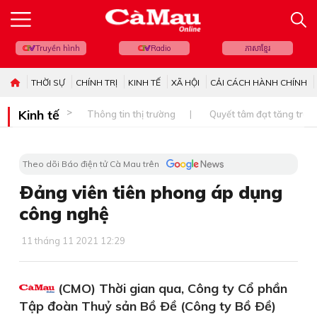
Truyền hình
Radio
ភាសាខ្មែរ
THỜI SỰ
CHÍNH TRỊ
KINH TẾ
XÃ HỘI
CẢI CÁCH HÀNH CHÍNH
Kinh tế
Thông tin thị trường
Quyết tâm đạt tăng trưở
Theo dõi Báo điện tử Cà Mau trên
Ðảng viên tiên phong áp dụng
công nghệ
11 tháng 11 2021 12:29
(CMO) Thời gian qua, Công ty Cổ phần
Tập đoàn Thuỷ sản Bồ Ðề (Công ty Bồ Ðề)