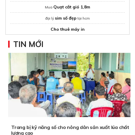
Quạt cắt gió 1,8m
Mua
sim số đẹp
đại lý
tại hcm
Cho thuê máy in
Router công nghiệp
Giá
uy tín
TIN MỚI
Quạt hút mùi nối ống Phi 150
Mua
vps gpu
Thuê
chơi game
Trang bị kỹ năng số cho nông dân sản xuất lúa chất
lượng cao