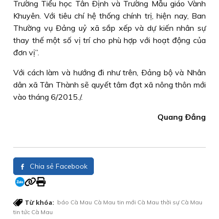
Trường Tiểu học Tân Ðịnh và Trường Mẫu giáo Vành
Khuyên. Với tiêu chí hệ thống chính trị, hiện nay, Ban
Thường vụ Ðảng uỷ xã sắp xếp và dự kiến nhân sự
thay thế một số vị trí cho phù hợp với hoạt động của
đơn vị”.
Với cách làm và hướng đi như trên, Ðảng bộ và Nhân
dân xã Tân Thành sẽ quyết tâm đạt xã nông thôn mới
vào tháng 6/2015./.
Quang Ðẳng
Chia sẻ Facebook
Từ khóa:
báo Cà Mau
Cà Mau
tin mới Cà Mau
thời sự Cà Mau
tin tức Cà Mau