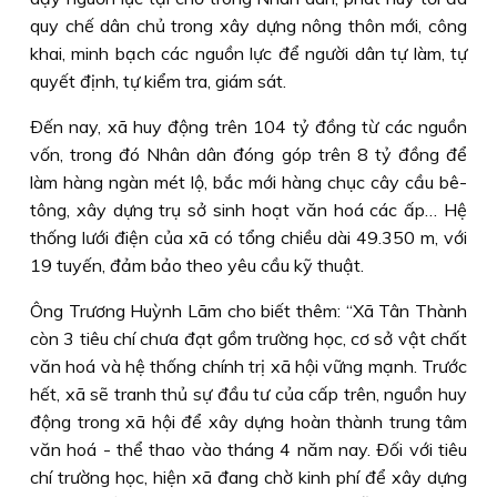
quy chế dân chủ trong xây dựng nông thôn mới, công
khai, minh bạch các nguồn lực để người dân tự làm, tự
quyết định, tự kiểm tra, giám sát.
Ðến nay, xã huy động trên 104 tỷ đồng từ các nguồn
vốn, trong đó Nhân dân đóng góp trên 8 tỷ đồng để
làm hàng ngàn mét lộ, bắc mới hàng chục cây cầu bê-
tông, xây dựng trụ sở sinh hoạt văn hoá các ấp… Hệ
thống lưới điện của xã có tổng chiều dài 49.350 m, với
19 tuyến, đảm bảo theo yêu cầu kỹ thuật.
Ông Trương Huỳnh Lãm cho biết thêm: “Xã Tân Thành
còn 3 tiêu chí chưa đạt gồm trường học, cơ sở vật chất
văn hoá và hệ thống chính trị xã hội vững mạnh. Trước
hết, xã sẽ tranh thủ sự đầu tư của cấp trên, nguồn huy
động trong xã hội để xây dựng hoàn thành trung tâm
văn hoá - thể thao vào tháng 4 năm nay. Ðối với tiêu
chí trường học, hiện xã đang chờ kinh phí để xây dựng