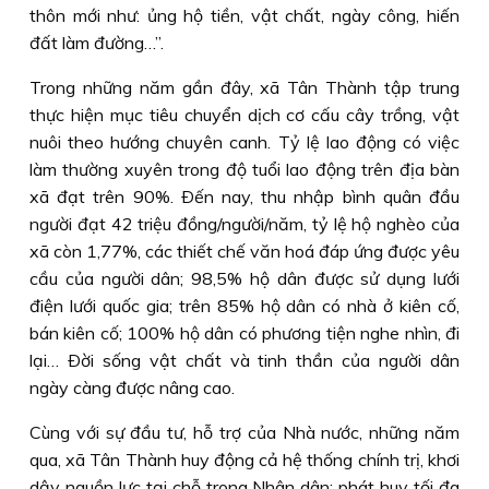
thôn mới như: ủng hộ tiền, vật chất, ngày công, hiến
đất làm đường…”.
Trong những năm gần đây, xã Tân Thành tập trung
thực hiện mục tiêu chuyển dịch cơ cấu cây trồng, vật
nuôi theo hướng chuyên canh. Tỷ lệ lao động có việc
làm thường xuyên trong độ tuổi lao động trên địa bàn
xã đạt trên 90%. Ðến nay, thu nhập bình quân đầu
người đạt 42 triệu đồng/người/năm, tỷ lệ hộ nghèo của
xã còn 1,77%, các thiết chế văn hoá đáp ứng được yêu
cầu của người dân; 98,5% hộ dân được sử dụng lưới
điện lưới quốc gia; trên 85% hộ dân có nhà ở kiên cố,
bán kiên cố; 100% hộ dân có phương tiện nghe nhìn, đi
lại… Ðời sống vật chất và tinh thần của người dân
ngày càng được nâng cao.
Cùng với sự đầu tư, hỗ trợ của Nhà nước, những năm
qua, xã Tân Thành huy động cả hệ thống chính trị, khơi
dậy nguồn lực tại chỗ trong Nhân dân; phát huy tối đa