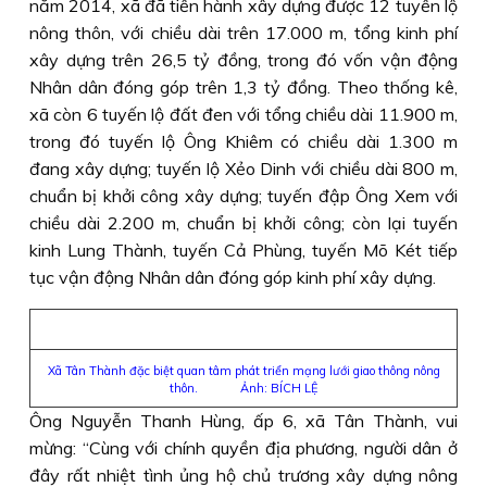
năm 2014, xã đã tiến hành xây dựng được 12 tuyến lộ
nông thôn, với chiều dài trên 17.000 m, tổng kinh phí
xây dựng trên 26,5 tỷ đồng, trong đó vốn vận động
Nhân dân đóng góp trên 1,3 tỷ đồng. Theo thống kê,
xã còn 6 tuyến lộ đất đen với tổng chiều dài 11.900 m,
trong đó tuyến lộ Ông Khiêm có chiều dài 1.300 m
đang xây dựng; tuyến lộ Xẻo Dinh với chiều dài 800 m,
chuẩn bị khởi công xây dựng; tuyến đập Ông Xem với
chiều dài 2.200 m, chuẩn bị khởi công; còn lại tuyến
kinh Lung Thành, tuyến Cả Phùng, tuyến Mõ Két tiếp
tục vận động Nhân dân đóng góp kinh phí xây dựng.
Xã Tân Thành đặc biệt quan tâm phát triển mạng lưới giao thông nông
thôn. Ảnh: BÍCH LỆ
Ông Nguyễn Thanh Hùng, ấp 6, xã Tân Thành, vui
mừng: “Cùng với chính quyền địa phương, người dân ở
đây rất nhiệt tình ủng hộ chủ trương xây dựng nông