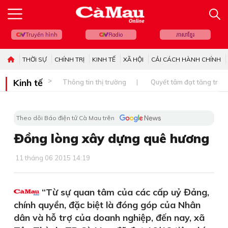
Truyền hình
Radio
ភាសាខ្មែរ
THỜI SỰ
CHÍNH TRỊ
KINH TẾ
XÃ HỘI
CẢI CÁCH HÀNH CHÍNH
Kinh tế
Thông tin thị trường
Quyết tâm đạt tăng trưở
Theo dõi Báo điện tử Cà Mau trên
Đồng lòng xây dựng quê hương
11 tháng 06 2015 14:19
“Từ sự quan tâm của các cấp uỷ Đảng,
chính quyền, đặc biệt là đóng góp của Nhân
dân và hỗ trợ của doanh nghiệp, đến nay, xã