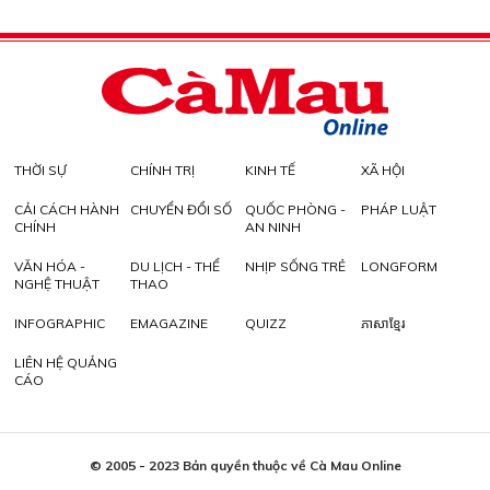
THỜI SỰ
CHÍNH TRỊ
KINH TẾ
XÃ HỘI
CẢI CÁCH HÀNH
CHUYỂN ĐỔI SỐ
QUỐC PHÒNG -
PHÁP LUẬT
CHÍNH
AN NINH
VĂN HÓA -
DU LỊCH - THỂ
NHỊP SỐNG TRẺ
LONGFORM
NGHỆ THUẬT
THAO
INFOGRAPHIC
EMAGAZINE
QUIZZ
ភាសាខ្មែរ
LIÊN HỆ QUẢNG
CÁO
© 2005 - 2023 Bản quyền thuộc về Cà Mau Online