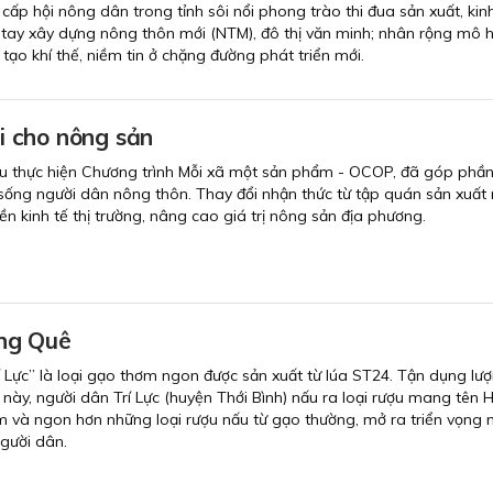
 cấp hội nông dân trong tỉnh sôi nổi phong trào thi đua sản xuất, ki
 tay xây dựng nông thôn mới (NTM), đô thị văn minh; nhân rộng mô hì
. tạo khí thế, niềm tin ở chặng đường phát triển mới.
 cho nông sản
u thực hiện Chương trình Mỗi xã một sản phẩm - OCOP, đã góp phần
 sống người dân nông thôn. Thay đổi nhận thức từ tập quán sản xuất n
nền kinh tế thị trường, nâng cao giá trị nông sản địa phương.
ng Quê
 Lực” là loại gạo thơm ngon được sản xuất từ lúa ST24. Tận dụng lư
o này, người dân Trí Lực (huyện Thới Bình) nấu ra loại rượu mang tên
ơm và ngon hơn những loại rượu nấu từ gạo thường, mở ra triển vọng 
gười dân.