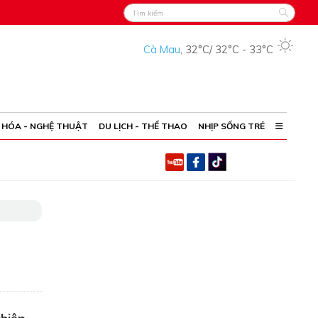
Cà Mau
,
32°C
/
32°C
-
33°C
 HÓA - NGHỆ THUẬT
DU LỊCH - THỂ THAO
NHỊP SỐNG TRẺ