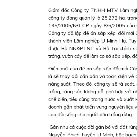
Giám đốc Công ty TNHH MTV Lâm nghiệp
công ty đang quản lý là 25.272 ha, tron
135/2005/NÐ-CP ngày 8/5/2005 của Chí
Công ty đã lập đề án sắp xếp, đổi m
thành viên Lâm nghiệp U Minh Hạ. Tuy 
được Bộ NN&PTNT và Bộ Tài chính sớm
trồng, vườn cây để làm cơ sở sắp xếp, đổi
Ðiểm mới của đề án sắp xếp đổi mới C
là sẽ thay đổi căn bản và toàn diện về
năng suất. Theo đó, công ty sẽ rà soát
trồng, tăng sản lượng gỗ, phù hợp với 
chế biến, tiêu dùng trong nước và xuất
doanh gắn phát triển vùng nguyên liệu v
cao đời sống cho người dân trồng rừng.
Gần như cả cuộc đời gắn bó với đất rừn
Nguyễn Phích, huyện U Minh, bộc bạch: