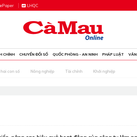
e
P
aper
LHQC
H CHÍNH
CHUYỂN ĐỔI SỐ
QUỐC PHÒNG - AN NINH
PHÁP LUẬT
VĂN
 hai con số
Nông nghiệp
Tài chính
Khởi nghiệp