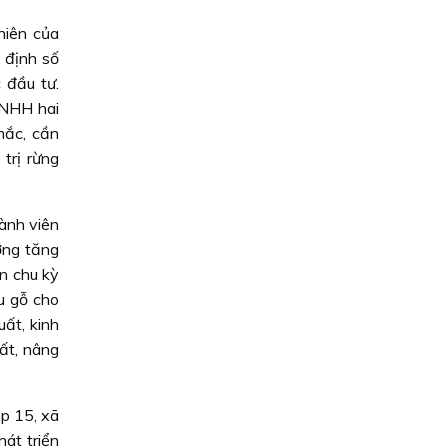
hiên của
 định số
 đầu tư.
TNHH hai
mắc, cần
trị rừng
ành viên
ớng tăng
n chu kỳ
u gỗ cho
ất, kinh
ất, nâng
p 15, xã
át triển