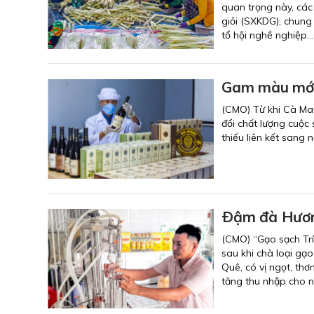
quan trọng này, các
giỏi (SXKDG); chung
tổ hội nghề nghiệp..
Gam màu mới
(CMO) Từ khi Cà Ma
đổi chất lượng cuộc
thiếu liên kết sang 
Ðậm đà Hươ
(CMO) “Gạo sạch Trí
sau khi chà loại gạ
Quê, có vị ngọt, th
tăng thu nhập cho n