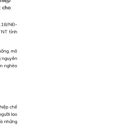
ghiệp
t cho
 118/NÐ-
TNT tỉnh
hống, mô
g nguyên
òn nghèo
ghiệp chế
người lao
và những