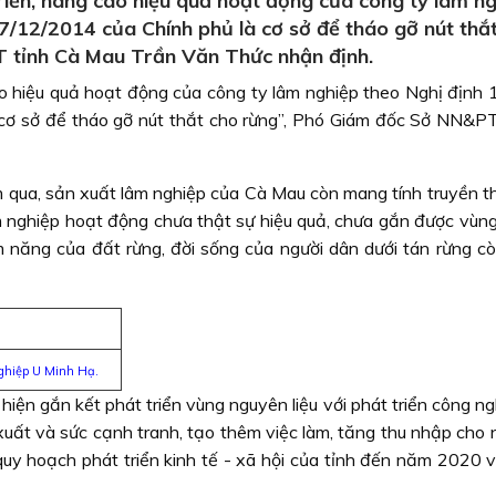
riển, nâng cao hiệu quả hoạt động của công ty lâm n
/12/2014 của Chính phủ là cơ sở để tháo gỡ nút thắ
 tỉnh Cà Mau Trần Văn Thức nhận định.
cao hiệu quả hoạt động của công ty lâm nghiệp theo Nghị định
cơ sở để tháo gỡ nút thắt cho rừng”, Phó Giám đốc Sở NN&P
 qua, sản xuất lâm nghiệp của Cà Mau còn mang tính truyền t
 nghiệp hoạt động chưa thật sự hiệu quả, chưa gắn được vùn
iềm năng của đất rừng, đời sống của người dân dưới tán rừng c
ghiệp U Minh Hạ.
iện gắn kết phát triển vùng nguyên liệu với phát triển công n
xuất và sức cạnh tranh, tạo thêm việc làm, tăng thu nhập cho 
quy hoạch phát triển kinh tế - xã hội của tỉnh đến năm 2020 