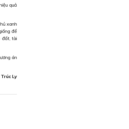
 hiệu quả
phủ xanh
giống để
đất, tài
hương án
 Trúc Ly