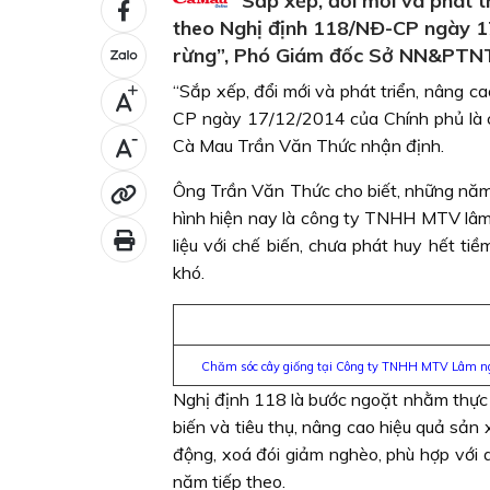
“Sắp xếp, đổi mới và phát t
theo Nghị định 118/NÐ-CP ngày 17
rừng”, Phó Giám đốc Sở NN&PTNT
“Sắp xếp, đổi mới và phát triển, nâng 
+
CP ngày 17/12/2014 của Chính phủ là 
-
Cà Mau Trần Văn Thức nhận định.
Ông Trần Văn Thức cho biết, những năm
hình hiện nay là công ty TNHH MTV lâm
liệu với chế biến, chưa phát huy hết t
khó.
Chăm sóc cây giống tại Công ty TNHH MTV Lâm n
Nghị định 118 là bước ngoặt nhằm thực h
biến và tiêu thụ, nâng cao hiệu quả sản 
động, xoá đói giảm nghèo, phù hợp với 
năm tiếp theo.