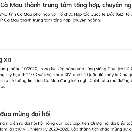
Cà Mau thành trung tâm tổng hợp, chuyên n
ND tỉnh Cà Mau phối hợp với Tổ chức Hợp tác Quốc tế Đức (GIZ) tổ 
TP Cà Mau thành trung tâm tổng hợp, chuyên ngành.
g xa
áng tháng 10/2020, trong lúc xếp hàng vào Lăng viếng Chủ tịch Hồ 
mạc kỳ họp thứ 10, Quốc hội khoá XIV, anh Lê Quân (lúc này là Chủ tị
chia sẻ thông tin: Tỉnh Cà Mau đang kiến nghị Chính phủ mở đường 
Mau.
 đua mừng đại hội
ăm diễn ra đại hội hội nông dân các cấp, tiến tới Ðại hội đại biểu t
am lần thứ VIII, nhiệm kỳ 2023-2028. Lập thành tích chào mừng sự k