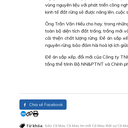
vùng nguyên liệu với phát triển công ngh
kinh tế đất rừng sẽ được nâng lên, cuộc
Ông Trần Văn Hiếu cho hay, trong những
toàn bộ diện tích đất trống, trồng mới 
cải thiện chất lượng rừng. Ðề án sắp x
nguyên rừng, bảo đảm hài hoà lợi ích gi
Ðề án sắp xếp, đổi mới của Công ty T
tổng thể trình Bộ NN&PTNT và Chính phủ 
Chia sẻ Facebook
Từ khóa:
báo Cà Mau
Cà Mau
tin mới Cà Mau
thời sự Cà M