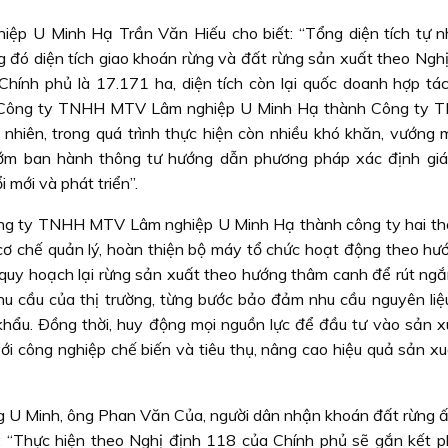
 U Minh Hạ Trần Văn Hiếu cho biết: “Tổng diện tích tự n
g đó diện tích giao khoán rừng và đất rừng sản xuất theo Nghị
nh phủ là 17.171 ha, diện tích còn lại quốc doanh hợp tác
ới Công ty TNHH MTV Lâm nghiệp U Minh Hạ thành Công ty 
nhiên, trong quá trình thực hiện còn nhiều khó khăn, vướng 
 ban hành thông tư hướng dẫn phương pháp xác định giá 
 mới và phát triển”.
ông ty TNHH MTV Lâm nghiệp U Minh Hạ thành công ty hai th
 cơ chế quản lý, hoàn thiện bộ máy tổ chức hoạt động theo hư
, quy hoạch lại rừng sản xuất theo hướng thâm canh để rút ngắ
nhu cầu của thị trường, từng bước bảo đảm nhu cầu nguyên liệ
 khẩu. Ðồng thời, huy động mọi nguồn lực để đầu tư vào sản xu
ới công nghiệp chế biến và tiêu thụ, nâng cao hiệu quả sản xu
g U Minh, ông Phan Văn Của, người dân nhận khoán đất rừng ấ
 “Thực hiện theo Nghị định 118 của Chính phủ sẽ gắn kết ph