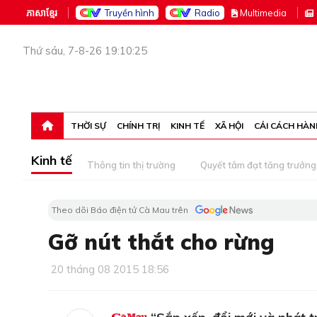
ភាសាខ្មែរ
Truyền hình
Radio
M
ultimedia
Thứ sáu, 7-8-26 19:10:25
THỜI SỰ
CHÍNH TRỊ
KINH TẾ
XÃ HỘI
CẢI CÁCH HÀN
Kinh tế
Thông tin thị trường
Quyết tâm đạt tăng trưởng
Theo dõi Báo điện tử Cà Mau trên
Gỡ nút thắt cho rừng
20 tháng 08 2015 18:56