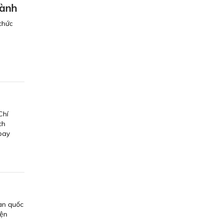
gành
chức
Chí
ch
bay
oàn quốc
iện