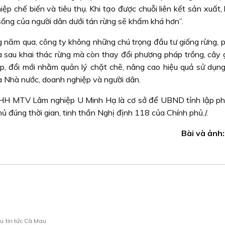
iệp chế biến và tiêu thụ. Khi tạo được chuỗi liên kết sản xuất,
 sống của người dân dưới tán rừng sẽ khấm khá hơn”.
 năm qua, công ty không những chú trọng đầu tư giống rừng, 
và sau khai thác rừng mà còn thay đổi phương pháp trồng, cây 
ếp, đổi mới nhằm quản lý chặt chẽ, nâng cao hiệu quả sử dụng 
ữa Nhà nước, doanh nghiệp và người dân.
NHH MTV Lâm nghiệp U Minh Hạ là cơ sở để UBND tỉnh lập p
đúng thời gian, tinh thần Nghị định 118 của Chính phủ./.
Bài và ảnh:
au
tin tức Cà Mau