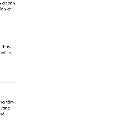
nh doanh
nh chi,
 thay
hỏ lẻ,
ợng tấm
 Hương
mới