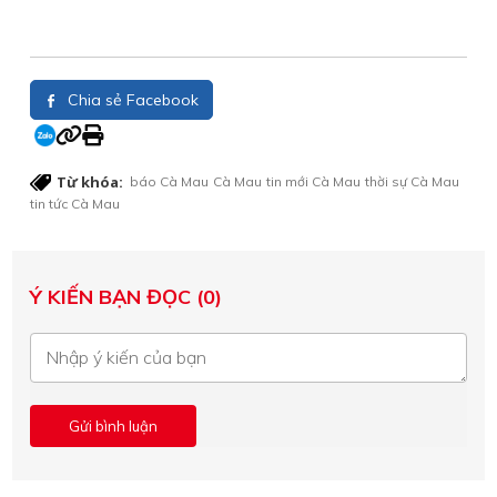
Chia sẻ Facebook
Từ khóa:
báo Cà Mau
Cà Mau
tin mới Cà Mau
thời sự Cà Mau
tin tức Cà Mau
Ý KIẾN BẠN ĐỌC (0)