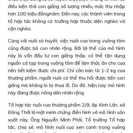
điều kiện thả con giống số lượng nhiều, mức thu nhập
hơn 100 triệu đồng/năm. Ðến nay, các thành viên trong
tổ hợp tác không có trường hợp thuộc diện nghèo và
cận nghèo.
Cùng với nuôi sò huyết, việc nuôi cua trong vuông tôm
cũng được bà con nhân rộng. Bởi lợi thế của mô hình
này là vốn đầu tư con giống thấp, có thể tận dụng
nguồn cá tạp trong vuông tôm để làm thức ăn cho cua
nên tiết kiệm được chi phí. Chỉ cần bán từ 1-2 kg cua
thương phẩm, người nuôi có thể thu hồi được tiền con
giống mà không lo bị thua lỗ. Do đó, hiện nay mô hình
này đang được nông dân nhân rộng.
Tổ hợp tác nuôi cua thương phẩm 2/9, ấp Kinh Lớn, xã
Ðông Thới là một minh chứng điển hình về mô hình sản
xuất này. Ông Nguyễn Minh Phồi, Tổ trưởng Tổ hợp
tác, chia sẻ, mô hình nuôi cua xen canh trong vuông