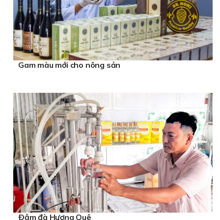
Gam màu mới cho nông sản
Ðậm đà Hương Quê