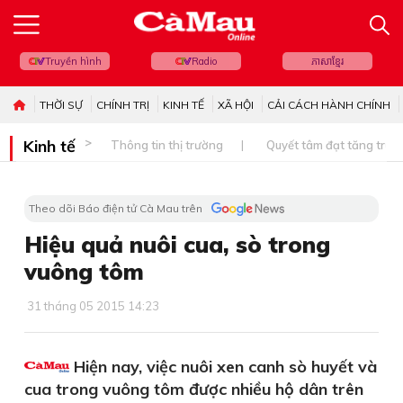
Truyền hình
Radio
ភាសាខ្មែរ
THỜI SỰ
CHÍNH TRỊ
KINH TẾ
XÃ HỘI
CẢI CÁCH HÀNH CHÍNH
Kinh tế
Thông tin thị trường
Quyết tâm đạt tăng trưở
Theo dõi Báo điện tử Cà Mau trên
Hiệu quả nuôi cua, sò trong
vuông tôm
31 tháng 05 2015 14:23
Hiện nay, việc nuôi xen canh sò huyết và
cua trong vuông tôm được nhiều hộ dân trên