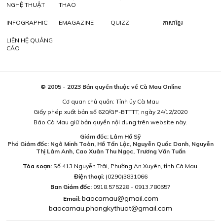
NGHỆ THUẬT
THAO
INFOGRAPHIC
EMAGAZINE
QUIZZ
ភាសាខ្មែរ
LIÊN HỆ QUẢNG
CÁO
© 2005 - 2023 Bản quyền thuộc về Cà Mau Online
Cơ quan chủ quản: Tỉnh ủy Cà Mau
Giấy phép xuất bản số 620/GP-BTTTT, ngày 24/12/2020
Báo Cà Mau giữ bản quyền nội dung trên website này.
Giám đốc: Lâm Hồ Sỹ
Phó Giám đốc: Ngô Minh Toàn, Hồ Tấn Lộc, Nguyễn Quốc Danh, Nguyễn
Thị Lâm Anh, Cao Xuân Thu Ngọc, Trương Văn Tuấn
Tòa soạn:
Số 413 Nguyễn Trãi, Phường An Xuyên, tỉnh Cà Mau.
Điện thoại:
(0290)3831066
Ban Giám đốc:
0918.575228 - 0913.780557
baocamau@gmail.com
Email:
baocamau.phongkythuat@gmail.com