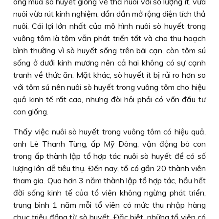
ông mua sò huyết giống về thả nuôi với số lượng ít, vừa
nuôi vừa rút kinh nghiệm, dần dần mở rộng diện tích thả
nuôi. Cái lợi lớn nhất của mô hình nuôi sò huyết trong
vuông tôm là tôm vẫn phát triển tốt và cho thu hoạch
bình thường vì sò huyết sống trên bãi cạn, còn tôm sú
sống ở dưới kinh mương nên cả hai không có sự cạnh
tranh về thức ăn. Mặt khác, sò huyết ít bị rủi ro hơn so
với tôm sú nên nuôi sò huyết trong vuông tôm cho hiệu
quả kinh tế rất cao, nhưng đòi hỏi phải có vốn đầu tư
con giống.
Thấy việc nuôi sò huyết trong vuông tôm có hiệu quả,
anh Lê Thanh Tùng, ấp Mỹ Ðông, vận động bà con
trong ấp thành lập tổ hợp tác nuôi sò huyết để có số
lượng lớn dễ tiêu thụ. Ðến nay, tổ có gần 20 thành viên
tham gia. Qua hơn 3 năm thành lập tổ hợp tác, hầu hết
đời sống kinh tế của tổ viên không ngừng phát triển,
trung bình 1 năm mỗi tổ viên có mức thu nhập hàng
chục triệu đồng từ sò huyết. Ðặc biệt, những tổ viên có