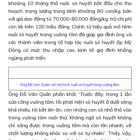
khoảng 10 tháng thả nuôi, sò huyết bắt đầu cho thu
hoạch, trọng lượng trung bình khoảng 60 con/kg, bán
với giá dao động từ 70.000-80.000 đồng/kg, trừ chi phí
còn lãi trên 100 triệu đồng. Chính từ hiệu quả mô hình
nuôi sò huyết trong vuông tôm đã giúp gia đình ông và
các thành viên trong tổ hợp tác nuôi sò huyết ấp Mỹ
Ðông có mức thu nhập cao, kinh tế gia đình không
ngừng phát triển.
Ông Đỗ Văn Quân với mô hình nuôi sò huyết trong vuông tôm.
Ông Ðỗ Văn Quân phấn khởi: “Trước đây, trong 1 lần
sửa cống vuông tôm, tôi phát hiện sò huyết ở dưới sông
khá nhiều, tôi bắt lên ăn, còn những con sò nhỏ thả vào
trong vuông tôm nuôi thử. Không ngờ sò huyết không
chỉ sống được trong vuông tôm mà còn lớn nhanh, về
chất lượng không khác so với sò tự nhiên”. Thấy vậy,