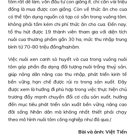
tôm rất dễ làm, vốn đầu tư con giống ít, chỉ cần vài triệu
đồng là mua được con giống. Còn về thức ăn cho cua
có thể tận dụng nguồn cá tạp có sẵn trong vuông tôm,
không phải tốm kém chi phí thức ăn cho cua. Ðến nay,
tổ thu hút được 19 thành viên tham gia với diện tích
nuôi cua thương phẩm gần 30 ha, mức thu nhập trung
bình từ 70-80 triệu đồng/ha/năm.
Việc nuôi xen canh sò huyết và cua trong vuông nuôi
tôm góp phần đa dạng đối tượng nuôi trồng thuỷ sản,
giúp nông dân nâng cao thu nhập, phát triển kinh tế
bền vững, hạn chế được rủi ro trong sản xuất. Ðây
được xem là hướng đi phù hợp trong việc thực hiện chủ
trương đẩy mạnh chuyển đổi cơ cấu sản xuất, hướng
đến mục tiêu phát triển sản xuất bền vững, nâng cao
đời sống Nhân dân mà không nhất thiết phải chạy
theo mô hình nuôi tôm công nghiệp như đã qua./.
Bài và ảnh: Việt Tiến