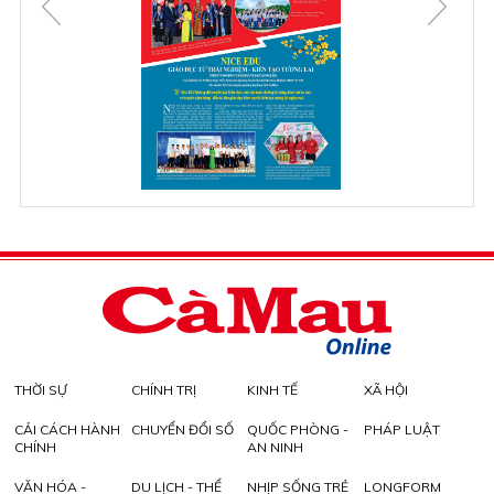
THỜI SỰ
CHÍNH TRỊ
KINH TẾ
XÃ HỘI
CẢI CÁCH HÀNH
CHUYỂN ĐỔI SỐ
QUỐC PHÒNG -
PHÁP LUẬT
CHÍNH
AN NINH
VĂN HÓA -
DU LỊCH - THỂ
NHỊP SỐNG TRẺ
LONGFORM