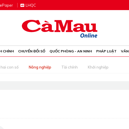
e
P
aper
LHQC
H CHÍNH
CHUYỂN ĐỔI SỐ
QUỐC PHÒNG - AN NINH
PHÁP LUẬT
VĂN
 hai con số
Nông nghiệp
Tài chính
Khởi nghiệp