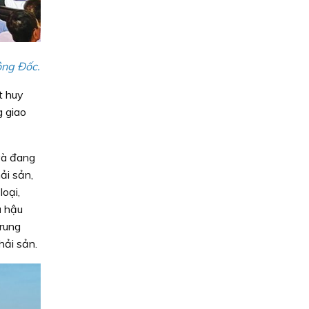
ông Ðốc.
t huy
g giao
và đang
ải sản,
oại,
ụ hậu
trung
hải sản.