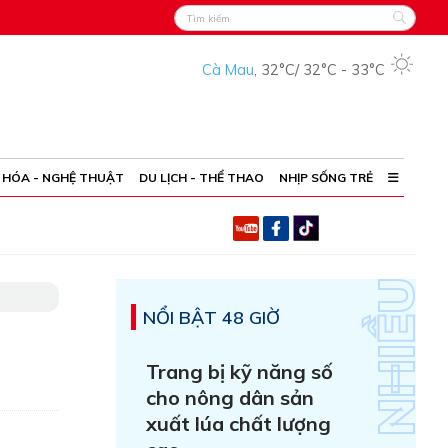
Cà Mau
,
32°C
/
32°C
-
33°C
 HÓA - NGHỆ THUẬT
DU LỊCH - THỂ THAO
NHỊP SỐNG TRẺ
NỔI BẬT 48 GIỜ
Trang bị kỹ năng số
cho nông dân sản
xuất lúa chất lượng