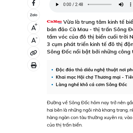
Vừa là trung tâm kinh tế bi
+
bán đảo Cà Mau - thị trấn Sông 
tầm vóc của đô thị biển cuối trời 
-
3 cụm phát triển kinh tế đô thị độ
Sông Ðốc nổi bật bởi những công t
Độc đáo thả diều nghệ thuật nơi p
Khai mạc Hội chợ Thương mại - Tiê
Làng nghề khô cá cơm Sông Ðốc
Đường về Sông Ðốc hôm nay trở nên gần h
hai bên là những ngôi nhà khang trang, n
hàng ngàn con tàu thường xuyên ra, vào
của thị trấn biển.