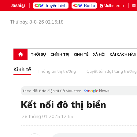
ភាសាខ្មែរ
Truyền hình
Radio
M
ultimedia
Thứ bảy, 8-8-26 02:16:18
THỜI SỰ
CHÍNH TRỊ
KINH TẾ
XÃ HỘI
CẢI CÁCH HÀN
Kinh tế
Thông tin thị trường
Quyết tâm đạt tăng trưởng
Theo dõi Báo điện tử Cà Mau trên
Kết nối đô thị biển
28 tháng 01 2025 12:55