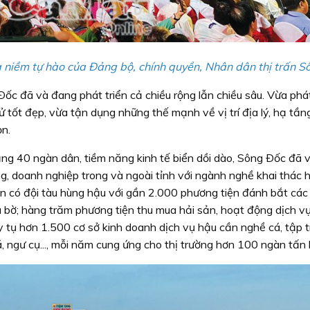
à niềm tự hào của Ðảng bộ, chính quyền, Nhân dân thị trấn S
Ðốc đã và đang phát triển cả chiều rộng lẫn chiều sâu. Vừa phá
ử tốt đẹp, vừa tận dụng những thế mạnh về vị trí địa lý, hạ tần
ọn.
oảng 40 ngàn dân, tiềm năng kinh tế biển dồi dào, Sông Ðốc đã 
g, doanh nghiệp trong và ngoài tỉnh với ngành nghề khai thác h
n có đội tàu hùng hậu với gần 2.000 phương tiện đánh bắt các l
a bờ; hàng trăm phương tiện thu mua hải sản, hoạt động dịch v
y tụ hơn 1.500 cơ sở kinh doanh dịch vụ hậu cần nghề cá, tập 
, ngư cụ..., mỗi năm cung ứng cho thị trường hơn 100 ngàn tấn 