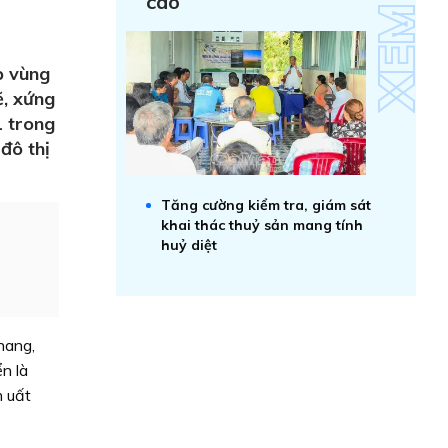
cao
p vùng
ẽ, xứng
1 trong
 đô thị
Tăng cường kiểm tra, giám sát
khai thác thuỷ sản mang tính
huỷ diệt
hang,
n là
m uất