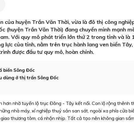
ển của huyện Trần Văn Thời, vừa là đô thị công nghiệ
Ðốc (huyện Trần Văn Thời) đang chuyển mình mạnh m
Nam. Với quy mô phát triển lớn thứ 2 trong tỉnh và là 
ng lực của tỉnh, nằm trên trục hành lang ven biển Tây,
rình được đầu tư quy mô, hoàn chỉnh.
hố biển Sông Đốc
u dùng ở thị trấn Sông Đốc
ơn nhờ tuyến lộ trục Ðông - Tây kết nối. Con lộ rộng thênh t
hững nhà máy, xí nghiệp thuỷ sản san sát, ngoài xa phía cửa biể
 giao thương tôm, cá nhộn nhịp. Tất cả tạo nên không gian sầ