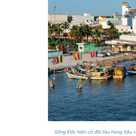
Sông Ðốc hiện có đội tàu hùng hậu v