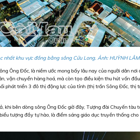
ậc nhất khu vực đồng bằng sông Cửu Long. Ảnh: HUỲNH LÂM
 sông Ông Ðốc, là niềm ước mong bấy lâu nay của người dân nơi 
dân, vận chuyển hàng hoá, mà còn tạo điều kiện thu hút vốn đầu
ối phát triển 3 đô thị động lực của tỉnh (thị trấn Sông Ðốc, thị 
oả, khi bên dòng sông Ông Ðốc giờ đây, Tượng đài Chuyến tàu t
biểu tượng đầy tự hào, là điểm sáng giáo dục truyền thống cho