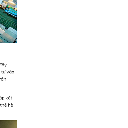
đây,
 tư vào
trấn
ập kết
 thế hệ