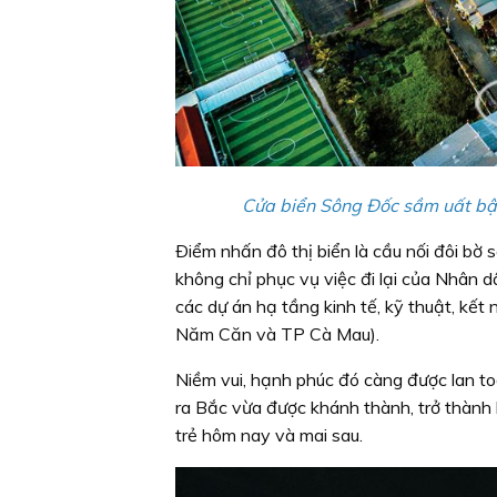
Cửa biển Sông Ðốc sầm uất b
Ðiểm nhấn đô thị biển là cầu nối đôi bờ
không chỉ phục vụ việc đi lại của Nhân 
các dự án hạ tầng kinh tế, kỹ thuật, kết n
Năm Căn và TP Cà Mau).
Niềm vui, hạnh phúc đó càng được lan t
ra Bắc vừa được khánh thành, trở thành 
trẻ hôm nay và mai sau.