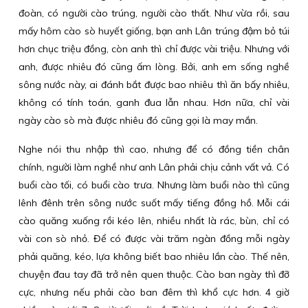
đoàn, có người cào trúng, người cào thất. Như vừa rồi, sau
mấy hôm cào sò huyết giống, bạn anh Lân trúng đậm bỏ túi
hơn chục triệu đồng, còn anh thì chỉ được vài triệu. Nhưng với
anh, được nhiêu đó cũng ấm lòng. Bởi, anh em sống nghề
sông nước này, ai đánh bắt được bao nhiêu thì ăn bấy nhiêu,
không có tính toán, ganh đua lẫn nhau. Hơn nữa, chỉ vài
ngày cào sò mà được nhiêu đó cũng gọi là may mắn.
Nghe nói thu nhập thì cao, nhưng để có đồng tiền chân
chính, người làm nghề như anh Lân phải chịu cảnh vất vả. Có
buổi cào tối, có buổi cào trưa. Nhưng làm buổi nào thì cũng
lênh đênh trên sông nước suốt mấy tiếng đồng hồ. Mỗi cái
cào quăng xuống rồi kéo lên, nhiều nhất là rác, bùn, chỉ có
vài con sò nhỏ. Để có được vài trăm ngàn đồng mỗi ngày
phải quăng, kéo, lựa không biết bao nhiêu lần cào. Thế nên,
chuyện đau tay đã trở nên quen thuộc. Cào ban ngày thì đỡ
cực, nhưng nếu phải cào ban đêm thì khổ cực hơn. 4 giờ