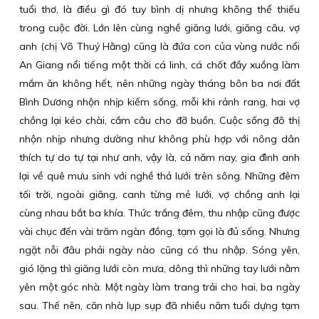
tuổi thơ, là điều gì đó tuy bình dị nhưng không thể thiếu
trong cuộc đời. Lớn lên cùng nghề giăng lưới, giăng câu, vợ
anh (chị Võ Thuý Hằng) cũng là đứa con của vùng nước nổi
An Giang nổi tiếng một thời cá linh, cá chốt đầy xuồng làm
mắm ăn không hết, nên những ngày tháng bôn ba nơi đất
Bình Dương nhộn nhịp kiếm sống, mỗi khi rảnh rang, hai vợ
chồng lại kéo chài, cắm câu cho đỡ buồn. Cuộc sống đô thị
nhộn nhịp nhưng dường như không phù hợp với nông dân
thích tự do tự tại như anh, vậy là, cả năm nay, gia đình anh
lại về quê mưu sinh với nghề thả lưới trên sông. Những đêm
tối trời, ngoài giăng, canh từng mẻ lưới, vợ chồng anh lại
cùng nhau bắt ba khía. Thức trắng đêm, thu nhập cũng được
vài chục đến vài trăm ngàn đồng, tạm gọi là đủ sống. Nhưng
ngặt nỗi đâu phải ngày nào cũng có thu nhập. Sóng yên,
gió lặng thì giăng lưới còn mưa, dông thì những tay lưới nằm
yên một góc nhà. Một ngày làm trang trải cho hai, ba ngày
sau. Thế nên, căn nhà lụp sụp đã nhiều năm tuổi dựng tạm