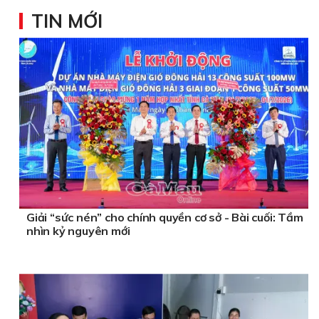
TIN MỚI
Giải “sức nén” cho chính quyền cơ sở - Bài cuối: Tầm
nhìn kỷ nguyên mới