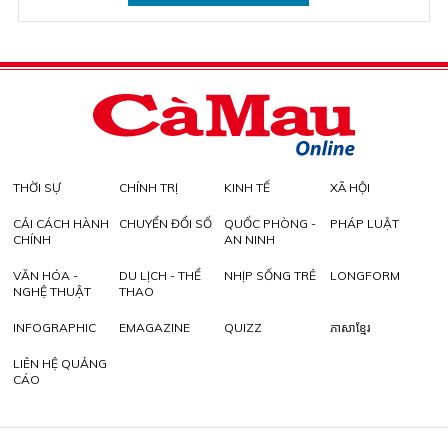
THỜI SỰ
CHÍNH TRỊ
KINH TẾ
XÃ HỘI
CẢI CÁCH HÀNH
CHUYỂN ĐỔI SỐ
QUỐC PHÒNG -
PHÁP LUẬT
CHÍNH
AN NINH
VĂN HÓA -
DU LỊCH - THỂ
NHỊP SỐNG TRẺ
LONGFORM
NGHỆ THUẬT
THAO
INFOGRAPHIC
EMAGAZINE
QUIZZ
ភាសាខ្មែរ
LIÊN HỆ QUẢNG
CÁO