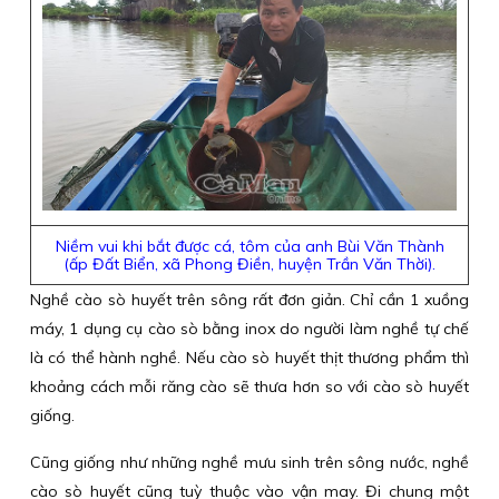
Niềm vui khi bắt được cá, tôm của anh Bùi Văn Thành
(ấp Đất Biển, xã Phong Điền, huyện Trần Văn Thời).
Nghề cào sò huyết trên sông rất đơn giản. Chỉ cần 1 xuồng
máy, 1 dụng cụ cào sò bằng inox do người làm nghề tự chế
là có thể hành nghề. Nếu cào sò huyết thịt thương phẩm thì
khoảng cách mỗi răng cào sẽ thưa hơn so với cào sò huyết
giống.
Cũng giống như những nghề mưu sinh trên sông nước, nghề
cào sò huyết cũng tuỳ thuộc vào vận may. Đi chung một