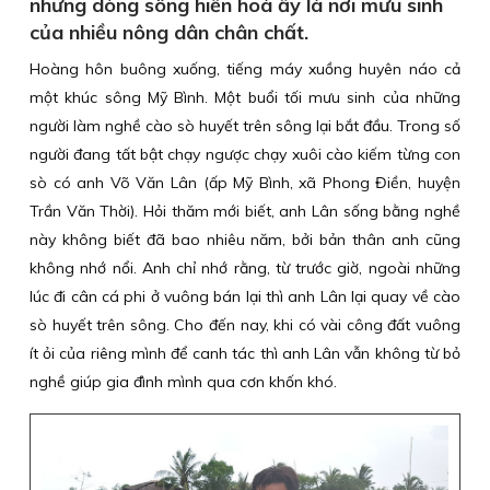
những dòng sông hiền hoà ấy là nơi mưu sinh
của nhiều nông dân chân chất.
Hoàng hôn buông xuống, tiếng máy xuồng huyên náo cả
một khúc sông Mỹ Bình. Một buổi tối mưu sinh của những
người làm nghề cào sò huyết trên sông lại bắt đầu. Trong số
người đang tất bật chạy ngược chạy xuôi cào kiếm từng con
sò có anh Võ Văn Lân (ấp Mỹ Bình, xã Phong Điền, huyện
Trần Văn Thời). Hỏi thăm mới biết, anh Lân sống bằng nghề
này không biết đã bao nhiêu năm, bởi bản thân anh cũng
không nhớ nổi. Anh chỉ nhớ rằng, từ trước giờ, ngoài những
lúc đi cân cá phi ở vuông bán lại thì anh Lân lại quay về cào
sò huyết trên sông. Cho đến nay, khi có vài công đất vuông
ít ỏi của riêng mình để canh tác thì anh Lân vẫn không từ bỏ
nghề giúp gia đình mình qua cơn khốn khó.