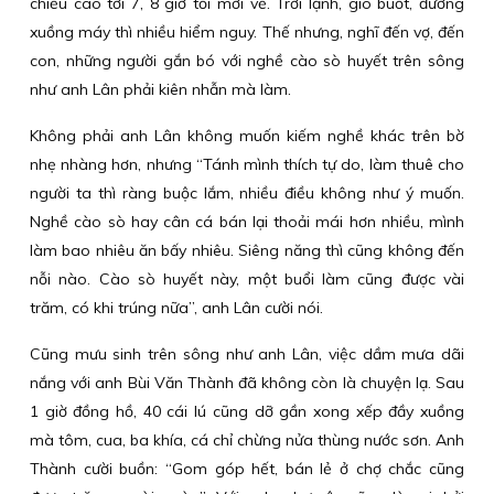
chiều cào tới 7, 8 giờ tối mới về. Trời lạnh, gió buốt, đường
xuồng máy thì nhiều hiểm nguy. Thế nhưng, nghĩ đến vợ, đến
con, những người gắn bó với nghề cào sò huyết trên sông
như anh Lân phải kiên nhẫn mà làm.
Không phải anh Lân không muốn kiếm nghề khác trên bờ
nhẹ nhàng hơn, nhưng “Tánh mình thích tự do, làm thuê cho
người ta thì ràng buộc lắm, nhiều điều không như ý muốn.
Nghề cào sò hay cân cá bán lại thoải mái hơn nhiều, mình
làm bao nhiêu ăn bấy nhiêu. Siêng năng thì cũng không đến
nỗi nào. Cào sò huyết này, một buổi làm cũng được vài
trăm, có khi trúng nữa”, anh Lân cười nói.
Cũng mưu sinh trên sông như anh Lân, việc dầm mưa dãi
nắng với anh Bùi Văn Thành đã không còn là chuyện lạ. Sau
1 giờ đồng hồ, 40 cái lú cũng dỡ gần xong xếp đầy xuồng
mà tôm, cua, ba khía, cá chỉ chừng nửa thùng nước sơn. Anh
Thành cười buồn: “Gom góp hết, bán lẻ ở chợ chắc cũng