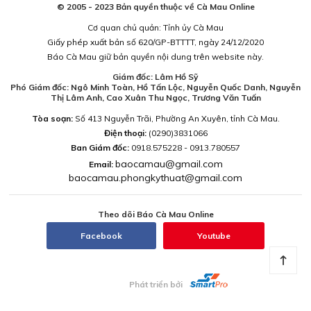
© 2005 - 2023 Bản quyền thuộc về Cà Mau Online
Cơ quan chủ quản: Tỉnh ủy Cà Mau
Giấy phép xuất bản số 620/GP-BTTTT, ngày 24/12/2020
Báo Cà Mau giữ bản quyền nội dung trên website này.
Giám đốc: Lâm Hồ Sỹ
Phó Giám đốc: Ngô Minh Toàn, Hồ Tấn Lộc, Nguyễn Quốc Danh, Nguyễn
Thị Lâm Anh, Cao Xuân Thu Ngọc, Trương Văn Tuấn
Tòa soạn:
Số 413 Nguyễn Trãi, Phường An Xuyên, tỉnh Cà Mau.
Điện thoại:
(0290)3831066
Ban Giám đốc:
0918.575228 - 0913.780557
baocamau@gmail.com
Email:
baocamau.phongkythuat@gmail.com
Theo dõi Báo Cà Mau Online
Facebook
Youtube
Phát triển bởi