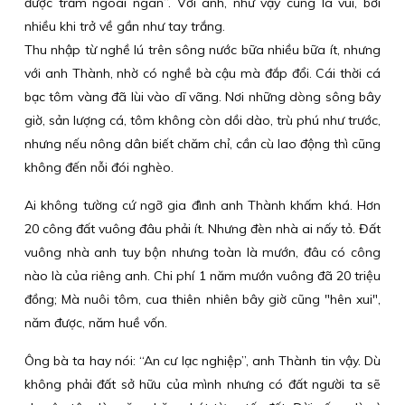
được trăm ngoài ngàn”. Với anh, như vậy cũng là vui, bởi
nhiều khi trở về gần như tay trắng.
Thu nhập từ nghề lú trên sông nước bữa nhiều bữa ít, nhưng
với anh Thành, nhờ có nghề bà cậu mà đắp đổi. Cái thời cá
bạc tôm vàng đã lùi vào dĩ vãng. Nơi những dòng sông bây
giờ, sản lượng cá, tôm không còn dồi dào, trù phú như trước,
nhưng nếu nông dân biết chăm chỉ, cần cù lao động thì cũng
không đến nỗi đói nghèo.
Ai không tường cứ ngỡ gia đình anh Thành khấm khá. Hơn
20 công đất vuông đâu phải ít. Nhưng đèn nhà ai nấy tỏ. Đất
vuông nhà anh tuy bộn nhưng toàn là mướn, đâu có công
nào là của riêng anh. Chi phí 1 năm mướn vuông đã 20 triệu
đồng; Mà nuôi tôm, cua thiên nhiên bây giờ cũng "hên xui",
năm được, năm huề vốn.
Ông bà ta hay nói: “An cư lạc nghiệp”, anh Thành tin vậy. Dù
không phải đất sở hữu của mình nhưng có đất người ta sẽ