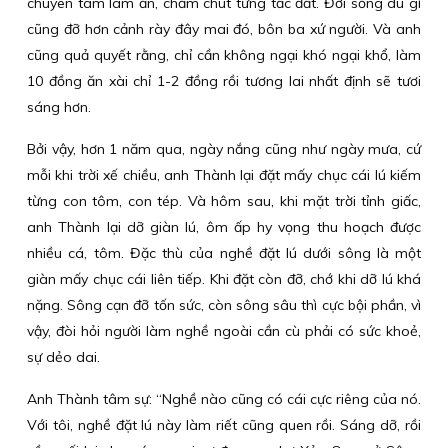
chuyên tâm làm ăn, chăm chút từng tấc đất. Đời sống dù gì
cũng đỡ hơn cảnh rày đây mai đó, bôn ba xứ người. Và anh
cũng quả quyết rằng, chỉ cần không ngại khó ngại khổ, làm
10 đồng ăn xài chỉ 1-2 đồng rồi tương lai nhất định sẽ tươi
sáng hơn.
Bởi vậy, hơn 1 năm qua, ngày nắng cũng như ngày mưa, cứ
mỗi khi trời xế chiều, anh Thành lại đặt mấy chục cái lú kiếm
từng con tôm, con tép. Và hôm sau, khi mặt trời tỉnh giấc,
anh Thành lại dỡ giàn lú, ôm ấp hy vọng thu hoạch được
nhiều cá, tôm. Đặc thù của nghề đặt lú dưới sông là một
giàn mấy chục cái liên tiếp. Khi đặt còn đỡ, chớ khi dỡ lú khá
nặng. Sông cạn đỡ tốn sức, còn sông sâu thì cực bội phần, vì
vậy, đòi hỏi người làm nghề ngoài cần cù phải có sức khoẻ,
sự dẻo dai.
Anh Thành tâm sự: “Nghề nào cũng có cái cực riêng của nó.
Với tôi, nghề đặt lú này làm riết cũng quen rồi. Sáng dỡ, rồi