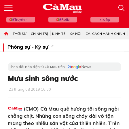
Truyền hình
Radio
ភាសាខ្មែរ
THỜI SỰ
CHÍNH TRỊ
KINH TẾ
XÃ HỘI
CẢI CÁCH HÀNH CHÍNH
Phóng sự - Ký sự
Theo dõi Báo điện tử Cà Mau trên
Mưu sinh sông nước
23 tháng 08 2019 16:30
(CMO) Cà Mau quê hương tôi sông ngòi
chằng chịt. Những con sông chảy dài vô tận
mang theo nhiều sản vật của thiên nhiên. Trên