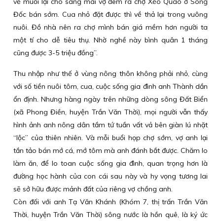
về muối lại cho sáng mai vợ đem ra chợ Xẻo Quao ở Sông
Đốc bán sớm. Cua nhỏ đặt được thì về thả lại trong vuông
nuôi. Đồ nhà nên ra chợ mình bán giá mềm hơn người ta
một tí cho dễ tiêu thụ. Nhờ nghề này bình quân 1 tháng
cũng được 3-5 triệu đồng”.
Thu nhập như thế ở vùng nông thôn không phải nhỏ, cùng
với số tiền nuôi tôm, cua, cuộc sống gia đình anh Thành dần
ổn định. Nhưng hàng ngày trên những dòng sông Đất Biển
(xã Phong Điền, huyện Trần Văn Thời), mọi người vẫn thấy
hình ảnh anh nông dân tầm tứ tuần vất vả bên giàn lú nhặt
“lộc” của thiên nhiên. Và mỗi buổi họp chợ sớm, vợ anh lại
tần tảo bán mớ cá, mớ tôm mà anh đánh bắt được. Chăm lo
làm ăn, để lo toan cuộc sống gia đình, quan trọng hơn là
đường học hành của con cái sau này và hy vọng tương lai
sẽ sở hữu được mảnh đất của riêng vợ chồng anh.
Còn đối với anh Tạ Văn Khánh (Khóm 7, thị trấn Trần Văn
Thời, huyện Trần Văn Thời) sông nước là hồn quê, là ký ức