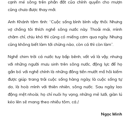
cạnh mé sông trên phần đất của chính quyền cho mượn
cũng chưa được thay mới.
Anh Khánh tâm tình: “Cuộc sống bình bình vậy thôi. Nhưng
vợ chồng tôi thích nghề sông nước này. Thoải mái, mình
chăm chỉ, chịu khó thì cũng có miếng cơm qua ngày. Nhưng
cũng không biết làm tới chừng nào, còn cá thì còn làm”.
Nghề chim trời cá nước tuy bấp bênh, vất vả là vậy, nhưng
với những người mưu sinh trên sông nước, động lực để họ
gắn bó với nghề chính là những đồng tiền mướt mồ hôi kiếm
được giúp trang trải cuộc sống hàng ngày, là cuộc sống tự
do, là hoà mình với thiên nhiên, sông nước. Sau ngày lao
động mệt nhoài, họ chỉ nuôi hy vọng, những mẻ lưới, giàn lú
kéo lên sẽ mang theo nhiều tôm, cá./.
Ngọc Minh