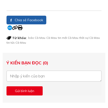
Chia sẻ Facebook
Từ khóa:
báo Cà Mau
Cà Mau
tin mới Cà Mau
thời sự Cà Mau
tin tức Cà Mau
Ý KIẾN BẠN ĐỌC (0)