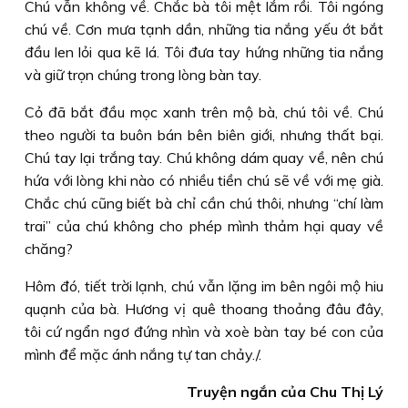
Chú vẫn không về. Chắc bà tôi mệt lắm rồi. Tôi ngóng
chú về. Cơn mưa tạnh dần, những tia nắng yếu ớt bắt
đầu len lỏi qua kẽ lá. Tôi đưa tay hứng những tia nắng
và giữ trọn chúng trong lòng bàn tay.
Cỏ đã bắt đầu mọc xanh trên mộ bà, chú tôi về. Chú
theo người ta buôn bán bên biên giới, nhưng thất bại.
Chú tay lại trắng tay. Chú không dám quay về, nên chú
hứa với lòng khi nào có nhiều tiền chú sẽ về với mẹ già.
Chắc chú cũng biết bà chỉ cần chú thôi, nhưng “chí làm
trai” của chú không cho phép mình thảm hại quay về
chăng?
Hôm đó, tiết trời lạnh, chú vẫn lặng im bên ngôi mộ hiu
quạnh của bà. Hương vị quê thoang thoảng đâu đây,
tôi cứ ngẩn ngơ đứng nhìn và xoè bàn tay bé con của
mình để mặc ánh nắng tự tan chảy./.
Truyện ngắn của Chu Thị Lý