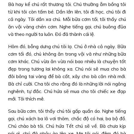
Bà hay kể chú rất thương tôi. Chú thường ẵm bồng tôi
từ khi tôi còn tấm bé. Dần lớn lên, tôi đi học, chú tôi đi
cả ngày. Tôi dần xa chú. Mỗi bữa cơm tối, tôi thấy chú
ăn vội vàng chén cơm. Nghe tiếng gọi, chú buông đũa
và theo người ta luôn. Ðó đã thành cái lệ.
Hôm đó, bỗng dưng chú tôi lạ. Chú ở nhà cả ngày. Bữa
cơm tối đó, chú không ăn trong vội vã như những bữa
cơm khác. Chú vừa ăn vừa nói bao nhiêu là chuyện tốt
đẹp trong tương lai không xa. Chú nói sẽ mua cho bà
đôi bông tai vàng để bà cất, xây cho bà căn nhà mới.
Bà chỉ cười. Cha tôi cho rằng đó là những lời nói ngông
nghênh, tự đắc. Chú hứa sẽ mua cho tôi chiếc xe đạp
mới. Tôi thích mê.
Sau bữa cơm, tôi thấy chú tôi gấp quần áo. Nghe tiếng
gọi, chú xách ba lô vơi thõm, chắc độ có hai, ba bộ đồ.
Chú chào bà tôi. Chú hứa Tết chú sẽ về. Bà chưa kịp
nói gì, chú đã nhảy ào lên xe. Mẹ tôi nói, đêm đó bà