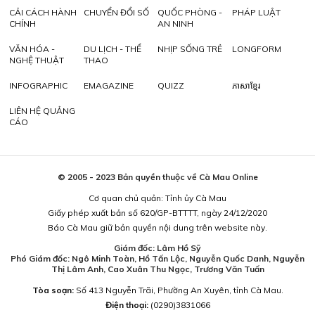
CẢI CÁCH HÀNH
CHUYỂN ĐỔI SỐ
QUỐC PHÒNG -
PHÁP LUẬT
CHÍNH
AN NINH
VĂN HÓA -
DU LỊCH - THỂ
NHỊP SỐNG TRẺ
LONGFORM
NGHỆ THUẬT
THAO
INFOGRAPHIC
EMAGAZINE
QUIZZ
ភាសាខ្មែរ
LIÊN HỆ QUẢNG
CÁO
© 2005 - 2023 Bản quyền thuộc về Cà Mau Online
Cơ quan chủ quản: Tỉnh ủy Cà Mau
Giấy phép xuất bản số 620/GP-BTTTT, ngày 24/12/2020
Báo Cà Mau giữ bản quyền nội dung trên website này.
Giám đốc: Lâm Hồ Sỹ
Phó Giám đốc: Ngô Minh Toàn, Hồ Tấn Lộc, Nguyễn Quốc Danh, Nguyễn
Thị Lâm Anh, Cao Xuân Thu Ngọc, Trương Văn Tuấn
Tòa soạn:
Số 413 Nguyễn Trãi, Phường An Xuyên, tỉnh Cà Mau.
Điện thoại:
(0290)3831066