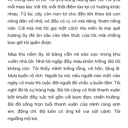
mỗi mùa lúa. Với tôi, mỗi thời điểm lúa lại có hương khác
nhau. Từ lúc cây còn non tơ cho đến khi theo bà con
nông dân về nhà, nó đều có vị, có mùi riêng, thơm nồng
nàn. Cái mùi mà tôi gọi một cách trìu mến là mùi quê
hương ấy đã ăn sâu vào tâm thức của tôi, mãi chẳng
bao giờ tôi quên được.
Mùa thu năm ấy, lá bàng vẫn rơi xào xạc trong khu
vườn nhà tôi. Nhà tôi ngập đầy màu khăn trắng. Bà tôi
không còn. Tôi thấy mình trống rỗng, vô hồn, lặng lẽ.
Mưa buồn rả rích. Người ta nói, nếu người nào mất vào
ngày có mưa thì cuộc đời người đó chắc u buồn lắm. Tôi
nghĩ đó là sự trùng hợp. Bà tôi cũng có thời thanh xuân
bất khuất đầy sức trẻ gắn với bom đạn, chiến trường.
Bà đã sống trọn tuổi thanh xuân của mình cùng anh
em, đồng chí. Bà luôn có ông kề vai sát cánh. Tôi
ngưỡng mộ bà.