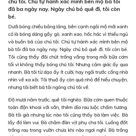
chú tôi. Chú tự hành xác mình bên mộ bà tôi
đã ba ngày nay. Ngày chú bỏ quê đi, tôi còn
bé.
Dưới bóng chiều bảng lảng, bên cạnh ngôi mộ mới xanh
cỏ là bóng dáng gầy gò, xanh xao, hốc hác vì thiếu ngủ
và buồn bã của chú tôi. Chú tự hành xác mình bên mộ
bà tôi đã ba ngày nay. Ngày chú bỏ quê đi, tôi còn bé.
Tôi cũng thấy đôi chút trống vắng trong mỗi bữa cơm
tối vì không thấy bóng chú tôi. Nhưng cảm giác ấy qua
nhanh. Bà tôi từ dạo ấy ít cười, hay ngồi trước cổng nhà
nhìn về xa xôi. Tôi thuở ấy còn quá nhỏ để hiểu chuyện,
nhưng tôi biết bà tôi ngóng chú tôi về.
Ðộ mươi năm trước, quê tôi nghèo. Bữa cơm quen thuộc
toàn độn khoai với sắn, thêm dĩa rau luộc chấm tương.
Bà tôi già nhưng lúc nào tôi cũng thấy bà làm việc. Bà
lấy đó làm vui. Bà chăm đàn vịt phụ cha tôi. Luống đất
trồng rau trong vườn chưa khi nào ngơi nghỉ. Bà trồng