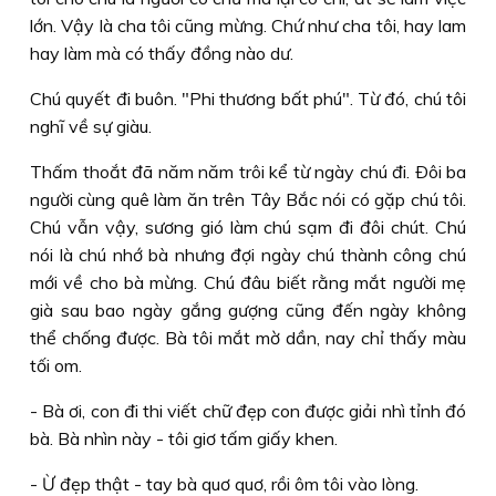
lớn. Vậy là cha tôi cũng mừng. Chứ như cha tôi, hay lam
hay làm mà có thấy đồng nào dư.
Chú quyết đi buôn. "Phi thương bất phú". Từ đó, chú tôi
nghĩ về sự giàu.
Thấm thoắt đã năm năm trôi kể từ ngày chú đi. Ðôi ba
người cùng quê làm ăn trên Tây Bắc nói có gặp chú tôi.
Chú vẫn vậy, sương gió làm chú sạm đi đôi chút. Chú
nói là chú nhớ bà nhưng đợi ngày chú thành công chú
mới về cho bà mừng. Chú đâu biết rằng mắt người mẹ
già sau bao ngày gắng gượng cũng đến ngày không
thể chống được. Bà tôi mắt mờ dần, nay chỉ thấy màu
tối om.
- Bà ơi, con đi thi viết chữ đẹp con được giải nhì tỉnh đó
bà. Bà nhìn này - tôi giơ tấm giấy khen.
- Ừ đẹp thật - tay bà quơ quơ, rồi ôm tôi vào lòng.