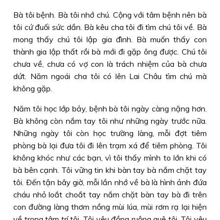
Bà tôi bệnh. Bà tôi nhớ chú. Cộng với tâm bệnh nên bà
tôi cứ đuối sức dần. Bà kêu cha tôi đi tìm chú tôi về. Bà
mong thấy chú tôi lập gia đình. Bà muốn thấy con
thành gia lập thất rồi bà mới đi gặp ông được. Chú tôi
chưa về, chưa có vợ con là trách nhiệm của bà chưa
dứt. Năm ngoái cha tôi có lên Lai Châu tìm chú mà
không gặp.
Năm tôi học lớp bảy, bệnh bà tôi ngày càng nặng hơn.
Bà không còn nắm tay tôi như những ngày trước nữa.
Những ngày tôi còn học trường làng, mỗi đợt tiêm
phòng bà lại đưa tôi đi lên trạm xá để tiêm phòng. Tôi
không khóc như các bạn, vì tôi thấy mình to lớn khi có
bà bên cạnh. Tôi vững tin khi bàn tay bà nắm chặt tay
tôi. Ðến tận bây giờ, mỗi lần nhớ về bà là hình ảnh đứa
cháu nhỏ loắt choắt tay nắm chặt bàn tay bà đi trên
con đường làng thơm nồng mùi lúa, mùi rơm rạ lại hiện
về trong tâm trí tôi. Tôi yêu đồng ruộng quê tôi. Tôi yêu