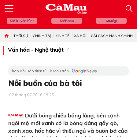
Truyền hình
Radio
ភាសាខ្មែរ
THỜI SỰ
CHÍNH TRỊ
KINH TẾ
XÃ HỘI
CẢI CÁCH HÀNH CHÍNH
Văn hóa - Nghệ thuật
Theo dõi Báo điện tử Cà Mau trên
Nỗi buồn của bà tôi
02 tháng 07 2016 19:25
Dưới bóng chiều bảng lảng, bên cạnh
ngôi mộ mới xanh cỏ là bóng dáng gầy gò,
xanh xao, hốc hác vì thiếu ngủ và buồn bã của