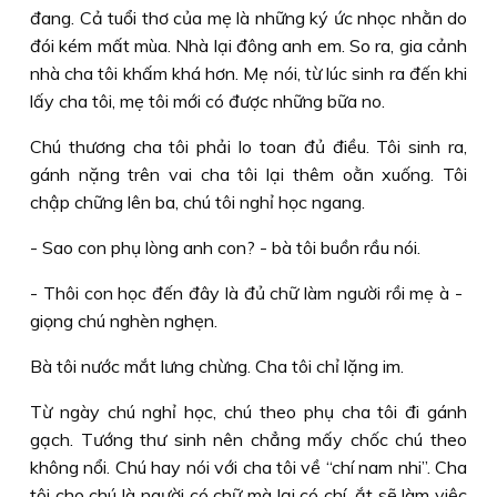
đang. Cả tuổi thơ của mẹ là những ký ức nhọc nhằn do
đói kém mất mùa. Nhà lại đông anh em. So ra, gia cảnh
nhà cha tôi khấm khá hơn. Mẹ nói, từ lúc sinh ra đến khi
lấy cha tôi, mẹ tôi mới có được những bữa no.
Chú thương cha tôi phải lo toan đủ điều. Tôi sinh ra,
gánh nặng trên vai cha tôi lại thêm oằn xuống. Tôi
chập chững lên ba, chú tôi nghỉ học ngang.
- Sao con phụ lòng anh con? - bà tôi buồn rầu nói.
- Thôi con học đến đây là đủ chữ làm người rồi mẹ à -
giọng chú nghèn nghẹn.
Bà tôi nước mắt lưng chừng. Cha tôi chỉ lặng im.
Từ ngày chú nghỉ học, chú theo phụ cha tôi đi gánh
gạch. Tướng thư sinh nên chẳng mấy chốc chú theo
không nổi. Chú hay nói với cha tôi về “chí nam nhi”. Cha
tôi cho chú là người có chữ mà lại có chí, ắt sẽ làm việc