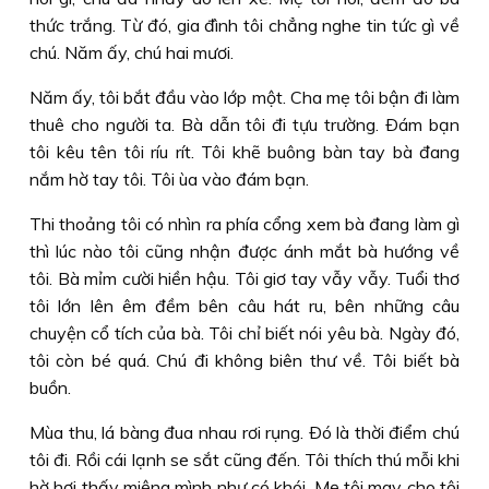
thức trắng. Từ đó, gia đình tôi chẳng nghe tin tức gì về
chú. Năm ấy, chú hai mươi.
Năm ấy, tôi bắt đầu vào lớp một. Cha mẹ tôi bận đi làm
thuê cho người ta. Bà dẫn tôi đi tựu trường. Ðám bạn
tôi kêu tên tôi ríu rít. Tôi khẽ buông bàn tay bà đang
nắm hờ tay tôi. Tôi ùa vào đám bạn.
Thi thoảng tôi có nhìn ra phía cổng xem bà đang làm gì
thì lúc nào tôi cũng nhận được ánh mắt bà hướng về
tôi. Bà mỉm cười hiền hậu. Tôi giơ tay vẫy vẫy. Tuổi thơ
tôi lớn lên êm đềm bên câu hát ru, bên những câu
chuyện cổ tích của bà. Tôi chỉ biết nói yêu bà. Ngày đó,
tôi còn bé quá. Chú đi không biên thư về. Tôi biết bà
buồn.
Mùa thu, lá bàng đua nhau rơi rụng. Ðó là thời điểm chú
tôi đi. Rồi cái lạnh se sắt cũng đến. Tôi thích thú mỗi khi
hờ hơi thấy miệng mình như có khói. Mẹ tôi may cho tôi