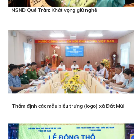
NSND Quế Trân: Khát vọng giữ nghề
Thẩm định các mẫu biểu trưng (logo) xã Đất Mũi