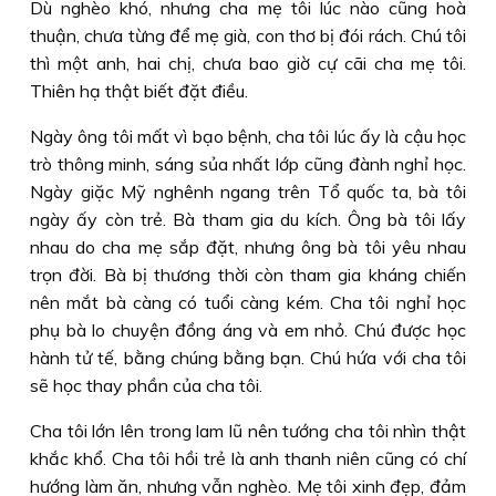
Dù nghèo khó, nhưng cha mẹ tôi lúc nào cũng hoà
thuận, chưa từng để mẹ già, con thơ bị đói rách. Chú tôi
thì một anh, hai chị, chưa bao giờ cự cãi cha mẹ tôi.
Thiên hạ thật biết đặt điều.
Ngày ông tôi mất vì bạo bệnh, cha tôi lúc ấy là cậu học
trò thông minh, sáng sủa nhất lớp cũng đành nghỉ học.
Ngày giặc Mỹ nghênh ngang trên Tổ quốc ta, bà tôi
ngày ấy còn trẻ. Bà tham gia du kích. Ông bà tôi lấy
nhau do cha mẹ sắp đặt, nhưng ông bà tôi yêu nhau
trọn đời. Bà bị thương thời còn tham gia kháng chiến
nên mắt bà càng có tuổi càng kém. Cha tôi nghỉ học
phụ bà lo chuyện đồng áng và em nhỏ. Chú được học
hành tử tế, bằng chúng bằng bạn. Chú hứa với cha tôi
sẽ học thay phần của cha tôi.
Cha tôi lớn lên trong lam lũ nên tướng cha tôi nhìn thật
khắc khổ. Cha tôi hồi trẻ là anh thanh niên cũng có chí
hướng làm ăn, nhưng vẫn nghèo. Mẹ tôi xinh đẹp, đảm