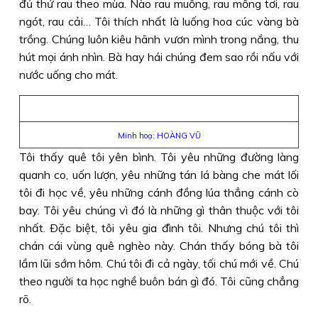
đủ thứ rau theo mùa. Nào rau muống, rau mồng tơi, rau
ngót, rau cải… Tôi thích nhất là luống hoa cúc vàng bà
trồng. Chúng luôn kiêu hãnh vươn mình trong nắng, thu
hút mọi ánh nhìn. Bà hay hái chúng đem sao rồi nấu với
nước uống cho mát.
Minh hoạ: HOÀNG VŨ
Tôi thấy quê tôi yên bình. Tôi yêu những đường làng
quanh co, uốn lượn, yêu những tán lá bàng che mát lối
tôi đi học về, yêu những cánh đồng lúa thẳng cánh cò
bay. Tôi yêu chúng vì đó là những gì thân thuộc với tôi
nhất. Ðặc biệt, tôi yêu gia đình tôi. Nhưng chú tôi thì
chán cái vùng quê nghèo này. Chán thấy bóng bà tôi
lầm lũi sớm hôm. Chú tôi đi cả ngày, tối chú mới về. Chú
theo người ta học nghề buôn bán gì đó. Tôi cũng chẳng
rõ.