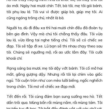
áo mới. Ngày hai mươi chín Tết, bà tôi, mẹ tôi gói bánh,
tôi phụ lau lá. Tôi vui vì được giúp bà, giúp mẹ tôi. Ai
cũng ngóng trông chú, nhất là bà.
Người ta, dù đi đâu xa thì hai mươi chín đều đã đoàn tụ
bên gia đình. Vậy mà chú tôi chẳng thấy đâu. Tôi vừa
lau lá, vừa lắng tai nghe tiếng chú. Tôi sẽ có chiếc xe
đạp. Tôi sẽ tập đi xe. Lũ bạn sẽ thi nhau chạy theo sau
tôi. Chúng sẽ ngưỡng mộ, rồi ao ước lắm đây. Tôi cười
khoái chí.
Rạng sáng ba mươi, mẹ tôi dậy vớt bánh. Tôi cố mở hai
mắt, gắng gượng dậy. Nhưng rồi tôi lại chìm vào giấc
ngủ. Tôi cuộn tròn như con mèo lười biếng, ngốc nghếch
trong chăn. Tôi mơ về chiếc xe đạp mới.
Tết đến rồi. Tôi cùng đám bạn sung sướng reo hò. Tết
dần trôi qua. Mùng bốn rồi mùng năm, rồi mùng tám. Tôi
lại tiếp tục đi học. Tôi bắt đầu đánh vật với các chữ cái,