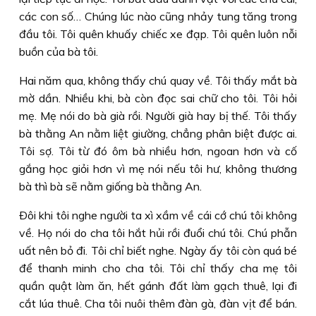
các con số… Chúng lúc nào cũng nhảy tung tăng trong
đầu tôi. Tôi quên khuấy chiếc xe đạp. Tôi quên luôn nỗi
buồn của bà tôi.
Hai năm qua, không thấy chú quay về. Tôi thấy mắt bà
mờ dần. Nhiều khi, bà còn đọc sai chữ cho tôi. Tôi hỏi
mẹ. Mẹ nói do bà già rồi. Người già hay bị thế. Tôi thấy
bà thằng An nằm liệt giường, chẳng phân biệt được ai.
Tôi sợ. Tôi từ đó ôm bà nhiều hơn, ngoan hơn và cố
gắng học giỏi hơn vì mẹ nói nếu tôi hư, không thương
bà thì bà sẽ nằm giống bà thằng An.
Ðôi khi tôi nghe người ta xì xầm về cái cớ chú tôi không
về. Họ nói do cha tôi hắt hủi rồi đuổi chú tôi. Chú phẫn
uất nên bỏ đi. Tôi chỉ biết nghe. Ngày ấy tôi còn quá bé
để thanh minh cho cha tôi. Tôi chỉ thấy cha mẹ tôi
quần quật làm ăn, hết gánh đất làm gạch thuê, lại đi
cắt lúa thuê. Cha tôi nuôi thêm đàn gà, đàn vịt để bán.