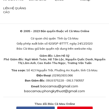
LIÊN HỆ QUẢNG
CÁO
© 2005 - 2023 Bản quyền thuộc về Cà Mau Online
Cơ quan chủ quản: Tỉnh ủy Cà Mau
Giấy phép xuất bản số 620/GP-BTTTT, ngày 24/12/2020
Báo Cà Mau giữ bản quyền nội dung trên website này.
Giám đốc: Lâm Hồ Sỹ
Phó Giám đốc: Ngô Minh Toàn, Hồ Tấn Lộc, Nguyễn Quốc Danh, Nguyễn
Thị Lâm Anh, Cao Xuân Thu Ngọc, Trương Văn Tuấn
Tòa soạn:
Số 413 Nguyễn Trãi, Phường An Xuyên, tỉnh Cà Mau.
Điện thoại:
(0290)3831066
Ban Giám đốc:
0918.575228 - 0913.780557
baocamau@gmail.com
Email:
baocamau.phongkythuat@gmail.com
Theo dõi Báo Cà Mau Online