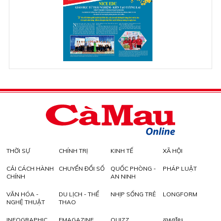
THỜI SỰ
CHÍNH TRỊ
KINH TẾ
XÃ HỘI
CẢI CÁCH HÀNH
CHUYỂN ĐỔI SỐ
QUỐC PHÒNG -
PHÁP LUẬT
CHÍNH
AN NINH
VĂN HÓA -
DU LỊCH - THỂ
NHỊP SỐNG TRẺ
LONGFORM
NGHỆ THUẬT
THAO
INFOGRAPHIC
EMAGAZINE
QUIZZ
ភាសាខ្មែរ