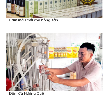
Gam màu mới cho nông sản
Ðậm đà Hương Quê