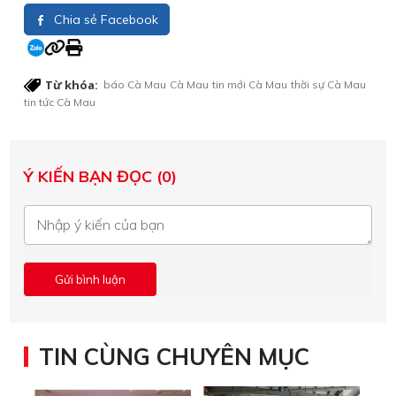
Chia sẻ Facebook
Từ khóa:
báo Cà Mau
Cà Mau
tin mới Cà Mau
thời sự Cà Mau
tin tức Cà Mau
Ý KIẾN BẠN ĐỌC (0)
TIN CÙNG CHUYÊN MỤC