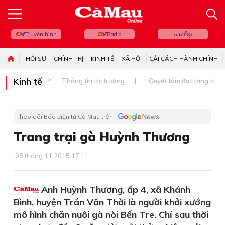
Truyền hình
Radio
ភាសាខ្មែរ
THỜI SỰ
CHÍNH TRỊ
KINH TẾ
XÃ HỘI
CẢI CÁCH HÀNH CHÍNH
Kinh tế
Thông tin thị trường
Quyết tâm đạt tăng trưở
Theo dõi Báo điện tử Cà Mau trên
Trang trại gà Huỳnh Thương
08 tháng 11 2015 17:11
Anh Huỳnh Thương, ấp 4, xã Khánh
Bình, huyện Trần Văn Thời là người khởi xướng
mô hình chăn nuôi gà nòi Bến Tre. Chỉ sau thời