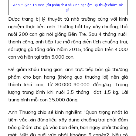
Anh Huỳnh Thương (bìa phải) chia sẻ kinh nghiệm, kỹ thuật chăm sóc
gà.
Ðược trang bị lý thuyết từ nhà trường cùng với kinh
nghiệm thực tiễn, anh Thương bắt tay xây chuồng, thả
nuôi 200 con gà nòi giống Bến Tre. Sau 4 tháng nuôi
thành công, anh tiếp tục mở rộng diện tích chuồng trại,
số lượng gà tăng dần. Năm 2015, tổng đàn trên 4.000
con và hiện tại trên 5.000 con.
Ðể giảm khâu trung gian, anh trực tiếp bán gà thương
phẩm cho bạn hàng (không qua thương lái) nên giá
thành khá cao, từ 80.000-90.000 đồng/kg. Trọng
lượng trung bình khi nuôi 3,5 tháng đạt 1,5 kg. Lãi
trung bình mỗi con 35.000 đồng.
Anh Thương chia sẻ kinh nghiệm: “Quan trọng nhất là
tiêm vắc-xin đúng liều, xây dựng chuồng trại phải đảm
bảo giữ ấm cho gà vào ban đêm, ban ngày phải thoáng
mát. Mật độ nuôi vừa phải, khoảng 5 con/m2. Nếu có