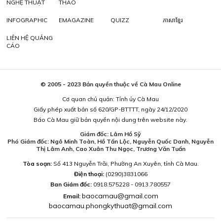
NGHỆ THUẬT
THAO
INFOGRAPHIC
EMAGAZINE
QUIZZ
ភាសាខ្មែរ
LIÊN HỆ QUẢNG
CÁO
© 2005 - 2023 Bản quyền thuộc về Cà Mau Online
Cơ quan chủ quản: Tỉnh ủy Cà Mau
Giấy phép xuất bản số 620/GP-BTTTT, ngày 24/12/2020
Báo Cà Mau giữ bản quyền nội dung trên website này.
Giám đốc: Lâm Hồ Sỹ
Phó Giám đốc: Ngô Minh Toàn, Hồ Tấn Lộc, Nguyễn Quốc Danh, Nguyễn
Thị Lâm Anh, Cao Xuân Thu Ngọc, Trương Văn Tuấn
Tòa soạn:
Số 413 Nguyễn Trãi, Phường An Xuyên, tỉnh Cà Mau.
Điện thoại:
(0290)3831066
Ban Giám đốc:
0918.575228 - 0913.780557
baocamau@gmail.com
Email:
baocamau.phongkythuat@gmail.com