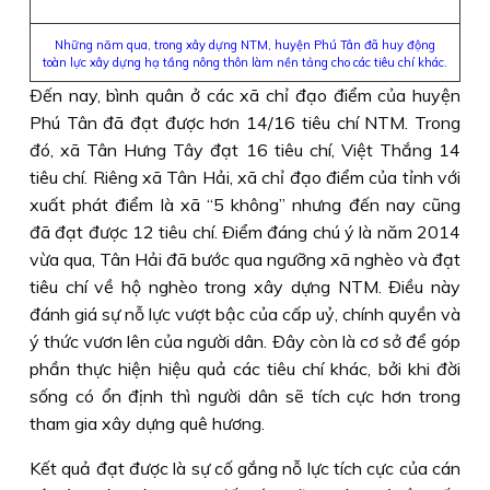
Những năm qua, trong xây dựng NTM, huyện Phú Tân đã huy động
toàn lực xây dựng hạ tầng nông thôn làm nền tảng cho các tiêu chí khác.
Ðến nay, bình quân ở các xã chỉ đạo điểm của huyện
Phú Tân đã đạt được hơn 14/16 tiêu chí NTM. Trong
đó, xã Tân Hưng Tây đạt 16 tiêu chí, Việt Thắng 14
tiêu chí. Riêng xã Tân Hải, xã chỉ đạo điểm của tỉnh với
xuất phát điểm là xã “5 không” nhưng đến nay cũng
đã đạt được 12 tiêu chí. Ðiểm đáng chú ý là năm 2014
vừa qua, Tân Hải đã bước qua ngưỡng xã nghèo và đạt
tiêu chí về hộ nghèo trong xây dựng NTM. Ðiều này
đánh giá sự nỗ lực vượt bậc của cấp uỷ, chính quyền và
ý thức vươn lên của người dân. Ðây còn là cơ sở để góp
phần thực hiện hiệu quả các tiêu chí khác, bởi khi đời
sống có ổn định thì người dân sẽ tích cực hơn trong
tham gia xây dựng quê hương.
Kết quả đạt được là sự cố gắng nỗ lực tích cực của cán