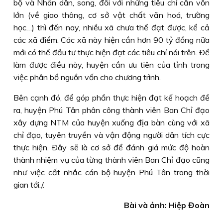
bộ và Nhân dân, song, đối với những tiêu chí cần vốn
lớn (về giao thông, cơ sở vật chất văn hoá, trường
học…) thì đến nay, nhiều xã chưa thể đạt được, kể cả
các xã điểm. Các xã này hiện cần hơn 90 tỷ đồng nữa
mới có thể đầu tư thực hiện đạt các tiêu chí nói trên. Ðể
làm được điều này, huyện cần ưu tiên của tỉnh trong
việc phân bổ nguồn vốn cho chương trình.
Bên cạnh đó, để góp phần thực hiện đạt kế hoạch đề
ra, huyện Phú Tân phân công thành viên Ban Chỉ đạo
xây dựng NTM của huyện xuống địa bàn cùng với xã
chỉ đạo, tuyên truyền và vận động người dân tích cực
thực hiện. Ðây sẽ là cơ sở để đánh giá mức độ hoàn
thành nhiệm vụ của từng thành viên Ban Chỉ đạo cũng
như việc cất nhắc cán bộ huyện Phú Tân trong thời
gian tới./.
Bài và ảnh: Hiệp Đoàn