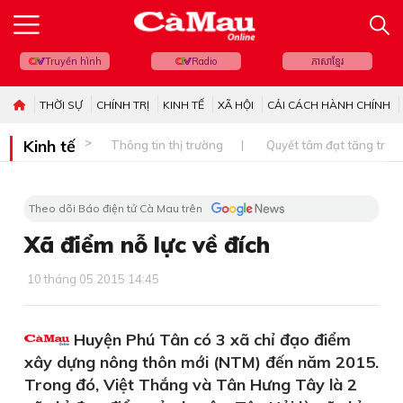
Truyền hình
Radio
ភាសាខ្មែរ
THỜI SỰ
CHÍNH TRỊ
KINH TẾ
XÃ HỘI
CẢI CÁCH HÀNH CHÍNH
Kinh tế
Thông tin thị trường
Quyết tâm đạt tăng trưở
Theo dõi Báo điện tử Cà Mau trên
Xã điểm nỗ lực về đích
10 tháng 05 2015 14:45
Huyện Phú Tân có 3 xã chỉ đạo điểm
xây dựng nông thôn mới (NTM) đến năm 2015.
Trong đó, Việt Thắng và Tân Hưng Tây là 2