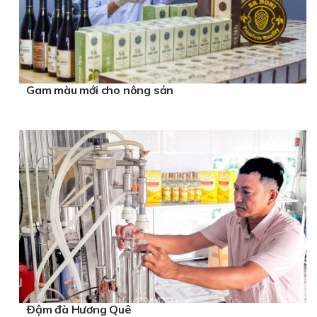
Gam màu mới cho nông sản
Ðậm đà Hương Quê