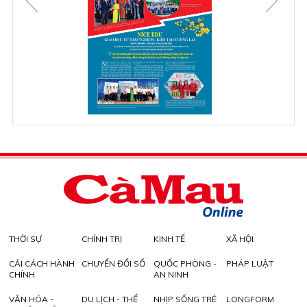
THỜI SỰ
CHÍNH TRỊ
KINH TẾ
XÃ HỘI
CẢI CÁCH HÀNH
CHUYỂN ĐỔI SỐ
QUỐC PHÒNG -
PHÁP LUẬT
CHÍNH
AN NINH
VĂN HÓA -
DU LỊCH - THỂ
NHỊP SỐNG TRẺ
LONGFORM