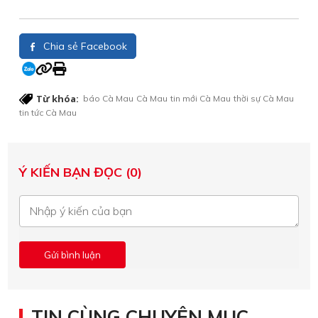
Chia sẻ Facebook
Từ khóa:
báo Cà Mau
Cà Mau
tin mới Cà Mau
thời sự Cà Mau
tin tức Cà Mau
Ý KIẾN BẠN ĐỌC (0)
TIN CÙNG CHUYÊN MỤC