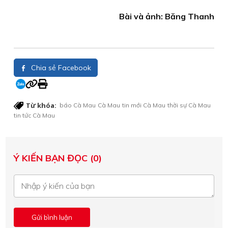
Bài và ảnh: Băng Thanh
Chia sẻ Facebook
Từ khóa:
báo Cà Mau
Cà Mau
tin mới Cà Mau
thời sự Cà Mau
tin tức Cà Mau
Ý KIẾN BẠN ĐỌC (0)