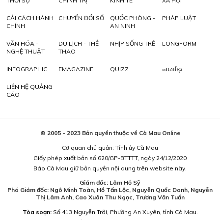
THỜI SỰ
CHÍNH TRỊ
KINH TẾ
XÃ HỘI
CẢI CÁCH HÀNH
CHUYỂN ĐỔI SỐ
QUỐC PHÒNG -
PHÁP LUẬT
CHÍNH
AN NINH
VĂN HÓA -
DU LỊCH - THỂ
NHỊP SỐNG TRẺ
LONGFORM
NGHỆ THUẬT
THAO
INFOGRAPHIC
EMAGAZINE
QUIZZ
ភាសាខ្មែរ
LIÊN HỆ QUẢNG
CÁO
© 2005 - 2023 Bản quyền thuộc về Cà Mau Online
Cơ quan chủ quản: Tỉnh ủy Cà Mau
Giấy phép xuất bản số 620/GP-BTTTT, ngày 24/12/2020
Báo Cà Mau giữ bản quyền nội dung trên website này.
Giám đốc: Lâm Hồ Sỹ
Phó Giám đốc: Ngô Minh Toàn, Hồ Tấn Lộc, Nguyễn Quốc Danh, Nguyễn
Thị Lâm Anh, Cao Xuân Thu Ngọc, Trương Văn Tuấn
Tòa soạn:
Số 413 Nguyễn Trãi, Phường An Xuyên, tỉnh Cà Mau.