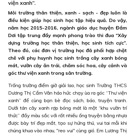
viện xanh”.
Môi trường thân thiện, xanh - sạch - đẹp luôn là
điều kiện giúp học sinh học tập hiệu quả. Do vậy,
năm học 2015-2016, ngành giáo dục huyện Đầm
Dơi tập trung đẩy mạnh phong trào thi đua “Xây
dựng trường học thân thiện, học sinh tích cực”.
Theo đó, các đơn vị trường học đã phối hợp chặt
chẽ với phụ huynh học sinh trồng cây xanh bóng
mát, vườn cây ăn trái, chăm sóc hoa, cây cảnh và
góc thư viện xanh trong sân trường.
Trống trường điểm giờ giải lao, học sinh Trường THCS
Dương Thị Cẩm Vân háo hức chạy ùa ra góc “Thư viện
xanh” để cùng bạn bè đọc sách, báo, truyện tranh.
Dưới tán cây xanh rợp bóng mát là một “khu vườn trí
thức” đầy màu sắc với rất nhiều ống truyện bằng nhựa
được bày trí đẹp mắt, tạo sự hứng thú, vui tai mỗi khi
chúng khua vào nhau, "reo vui" cùng gió. Em Lương Thị