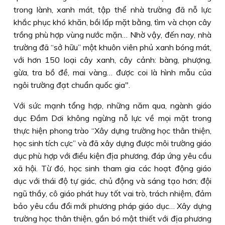
trong lành, xanh mát, tập thể nhà trường đã nỗ lực
khắc phục khó khăn, bồi lấp mặt bằng, tìm và chọn cây
trồng phù hợp vùng nước mặn… Nhờ vậy, đến nay, nhà
trường đã “sở hữu” một khuôn viên phủ xanh bóng mát,
với hơn 150 loại cây xanh, cây cảnh: bàng, phượng,
gừa, tra bồ đề, mai vàng… được coi là hình mẫu của
ngôi trường đạt chuẩn quốc gia".
Với sức mạnh tổng hợp, những năm qua, ngành giáo
dục Ðầm Dơi không ngừng nỗ lực về mọi mặt trong
thực hiện phong trào “Xây dựng trường học thân thiện,
học sinh tích cực” và đã xây dựng được môi trường giáo
dục phù hợp với điều kiện địa phương, đáp ứng yêu cầu
xã hội. Từ đó, học sinh tham gia các hoạt động giáo
dục với thái độ tự giác, chủ động và sáng tạo hơn; đội
ngũ thầy, cô giáo phát huy tốt vai trò, trách nhiệm, đảm
bảo yêu cầu đổi mới phương pháp giáo dục… Xây dựng
trường học thân thiện, gắn bó mật thiết với địa phương