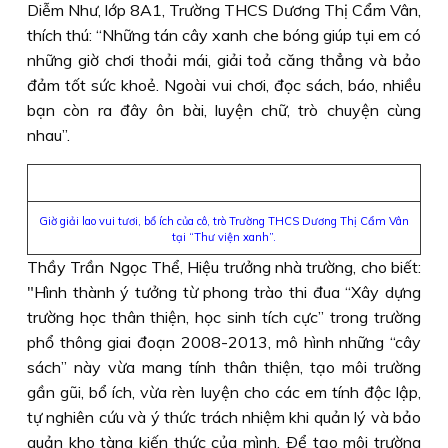
Diễm Như, lớp 8A1, Trường THCS Dương Thị Cẩm Vân,
thích thú: “Những tán cây xanh che bóng giúp tụi em có
những giờ chơi thoải mái, giải toả căng thẳng và bảo
đảm tốt sức khoẻ. Ngoài vui chơi, đọc sách, báo, nhiều
bạn còn ra đây ôn bài, luyện chữ, trò chuyện cùng
nhau”.
Giờ giải lao vui tươi, bổ ích của cô, trò Trường THCS Dương Thị Cẩm Vân
tại “Thư viện xanh”.
Thầy Trần Ngọc Thể, Hiệu trưởng nhà trường, cho biết:
"Hình thành ý tưởng từ phong trào thi đua “Xây dựng
trường học thân thiện, học sinh tích cực” trong trường
phổ thông giai đoạn 2008-2013, mô hình những “cây
sách” này vừa mang tính thân thiện, tạo môi trường
gần gũi, bổ ích, vừa rèn luyện cho các em tính độc lập,
tự nghiên cứu và ý thức trách nhiệm khi quản lý và bảo
quản kho tàng kiến thức của mình. Ðể tạo môi trường