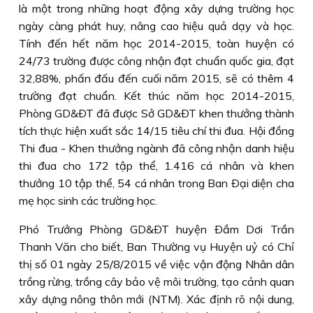
là một trong những hoạt động xây dựng trường học
ngày càng phát huy, nâng cao hiệu quả dạy và học.
Tính đến hết năm học 2014-2015, toàn huyện có
24/73 trường được công nhận đạt chuẩn quốc gia, đạt
32,88%, phấn đấu đến cuối năm 2015, sẽ có thêm 4
trường đạt chuẩn. Kết thúc năm học 2014-2015,
Phòng GD&ÐT đã được Sở GD&ÐT khen thưởng thành
tích thực hiện xuất sắc 14/15 tiêu chí thi đua. Hội đồng
Thi đua - Khen thưởng ngành đã công nhận danh hiệu
thi đua cho 172 tập thể, 1.416 cá nhân và khen
thưởng 10 tập thể, 54 cá nhân trong Ban Ðại diện cha
mẹ học sinh các trường học.
Phó Trưởng Phòng GD&ÐT huyện Ðầm Dơi Trần
Thanh Văn cho biết, Ban Thường vụ Huyện uỷ có Chỉ
thị số 01 ngày 25/8/2015 về việc vận động Nhân dân
trồng rừng, trồng cây bảo vệ môi trường, tạo cảnh quan
xây dựng nông thôn mới (NTM). Xác định rõ nội dung,