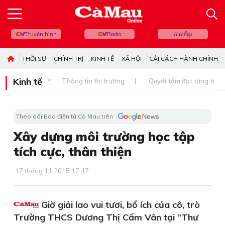
Truyền hình
Radio
ភាសាខ្មែរ
THỜI SỰ
CHÍNH TRỊ
KINH TẾ
XÃ HỘI
CẢI CÁCH HÀNH CHÍNH
Kinh tế
Thông tin thị trường
Quyết tâm đạt tăng trưở
Theo dõi Báo điện tử Cà Mau trên
Xây dựng môi trường học tập
tích cực, thân thiện
17 tháng 11 2015 17:47
Giờ giải lao vui tươi, bổ ích của cô, trò
Trường THCS Dương Thị Cẩm Vân tại “Thư