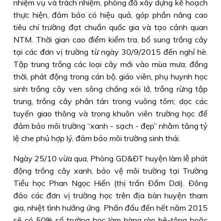
nhiệm vụ và trách nhiệm, phòng đã xây dựng kế hoạch
thực hiện, đảm bảo có hiệu quả, góp phần nâng cao
tiêu chí trường đạt chuẩn quốc gia và tạo cảnh quan
NTM. Thời gian cao điểm kiểm tra, bổ sung trồng cây
tại các đơn vị trường từ ngày 30/9/2015 đến nghỉ hè.
Tập trung trồng các loại cây mới vào mùa mưa; đồng
thời, phát động trong cán bộ, giáo viên, phụ huynh học
sinh trồng cây ven sông chống xói lở, trồng rừng tập
trung, trồng cây phân tán trong vuông tôm; dọc các
tuyến giao thông và trong khuôn viên trường học để
đảm bảo môi trường “xanh - sạch - đẹp” nhằm tăng tỷ
lệ che phủ hợp lý, đảm bảo môi trường sinh thái.
Ngày 25/10 vừa qua, Phòng GD&ÐT huyện làm lễ phát
động trồng cây xanh, bảo vệ môi trường tại Trường
Tiểu học Phan Ngọc Hiển (thị trấn Ðầm Dơi). Ðông
đảo các đơn vị trường học trên địa bàn huyện tham
gia, nhiệt tình hưởng ứng. Phấn đấu đến hết năm 2015
sẽ có 50% số trường học làm hàng rào bê-tông hoặc