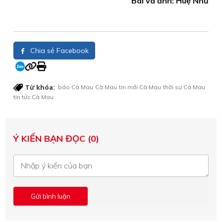
Bài và ảnh: Huệ Như
Chia sẻ Facebook
Từ khóa:
báo Cà Mau
Cà Mau
tin mới Cà Mau
thời sự Cà Mau
tin tức Cà Mau
Ý KIẾN BẠN ĐỌC (0)