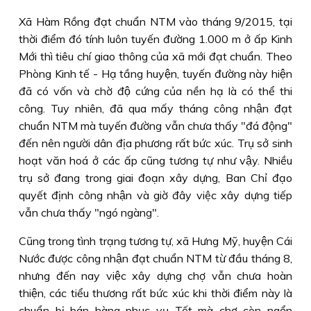
Xã Hàm Rồng đạt chuẩn NTM vào tháng 9/2015, tại
thời điểm đó tính luôn tuyến đường 1.000 m ở ấp Kinh
Mới thì tiêu chí giao thông của xã mới đạt chuẩn. Theo
Phòng Kinh tế - Hạ tầng huyện, tuyến đường này hiện
đã có vốn và chờ độ cứng của nền hạ là có thể thi
công. Tuy nhiên, đã qua mấy tháng công nhận đạt
chuẩn NTM mà tuyến đường vẫn chưa thấy "đá động"
đến nên người dân địa phương rất bức xúc. Trụ sở sinh
hoạt văn hoá ở các ấp cũng tương tự như vậy. Nhiều
trụ sở đang trong giai đoạn xây dựng, Ban Chỉ đạo
quyết định công nhận và giờ đây việc xây dựng tiếp
vẫn chưa thấy "ngó ngàng".
Cũng trong tình trạng tương tự, xã Hưng Mỹ, huyện Cái
Nước được công nhận đạt chuẩn NTM từ đầu tháng 8,
nhưng đến nay việc xây dựng chợ vẫn chưa hoàn
thiện, các tiểu thương rất bức xúc khi thời điểm này là
chuẩn bị bán hàng phục vụ Tết mà chợ còn ngổn