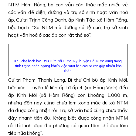
NTM Hàm Rồng, bà con vẫn còn thắc mắc nhiều về
các vấn đề điện, đường và trụ sở sinh hoạt văn hoá
ấp. Cử tri Trịnh Công Danh, ấp Kinh Tắc, xã Hàm Rồng,
bộc bạch: “Xã NTM mà đường sá tệ quá, trụ sở sinh
hoạt văn hoá ở các ấp còn rất thô sơ”.
Khu chợ bách hoá Rau Dừa, xã Hưng Mỹ, huyện Cái Nước đang trong
tình trạng ngổn ngang khiến việc mua bán của bà con gặp nhiều khó
khăn.
Cử tri Phạm Thanh Long, Bí thư Chi bộ ấp Kinh Mới,
bức xúc: “Tuyến lộ liên ấp từ ấp 4 (xã Hàng Vịnh) đến
ấp Kinh Mới (xã Hàm Rồng) còn khoảng 1.000 m,
nhưng đến nay cũng chưa làm xong mặc dù xã NTM
đã được công nhận rồi. Trụ sở văn hoá cũng chưa thấy
đẩy nhanh tiến độ. Không biết được công nhận MTM
rồi thì lãnh đạo địa phương có quan tâm chỉ đạo làm
tiếp nữa không”.