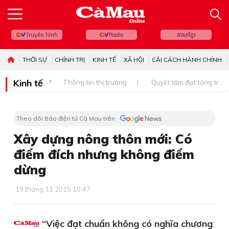
Truyền hình
Radio
ភាសាខ្មែរ
THỜI SỰ
CHÍNH TRỊ
KINH TẾ
XÃ HỘI
CẢI CÁCH HÀNH CHÍNH
Kinh tế
Thông tin thị trường
Quyết tâm đạt tăng trưở
Theo dõi Báo điện tử Cà Mau trên
Xây dựng nông thôn mới: Có
điểm đích nhưng không điểm
dừng
19 tháng 11 2015 10:47
“Việc đạt chuẩn không có nghĩa chương