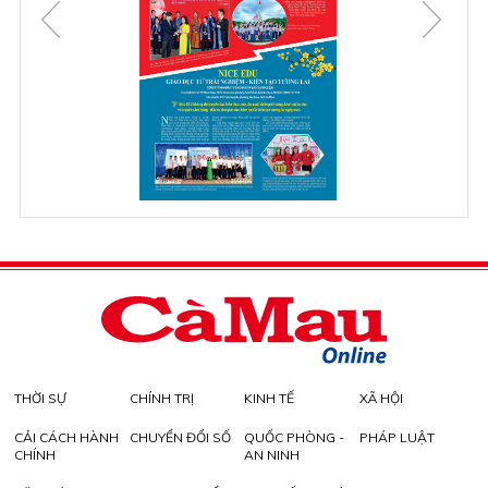
THỜI SỰ
CHÍNH TRỊ
KINH TẾ
XÃ HỘI
CẢI CÁCH HÀNH
CHUYỂN ĐỔI SỐ
QUỐC PHÒNG -
PHÁP LUẬT
CHÍNH
AN NINH