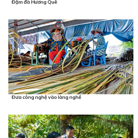
Ðậm đà Hương Quê
Ðưa công nghệ vào làng nghề