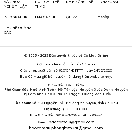
VĂN HÓA -
DU LỊCH - THỂ
NHỊP SỐNG TRẺ
LONGFORM
NGHỆ THUẬT
THAO
INFOGRAPHIC
EMAGAZINE
QUIZZ
ភាសាខ្មែរ
LIÊN HỆ QUẢNG
CÁO
© 2005 - 2023 Bản quyền thuộc về Cà Mau Online
Cơ quan chủ quản: Tỉnh ủy Cà Mau
Giấy phép xuất bản số 620/GP-BTTTT, ngày 24/12/2020
Báo Cà Mau giữ bản quyền nội dung trên website này.
Giám đốc: Lâm Hồ Sỹ
Phó Giám đốc: Ngô Minh Toàn, Hồ Tấn Lộc, Nguyễn Quốc Danh, Nguyễn
Thị Lâm Anh, Cao Xuân Thu Ngọc, Trương Văn Tuấn
Tòa soạn:
Số 413 Nguyễn Trãi, Phường An Xuyên, tỉnh Cà Mau.
Điện thoại:
(0290)3831066
Ban Giám đốc:
0918.575228 - 0913.780557
baocamau@gmail.com
Email:
baocamau.phongkythuat@gmail.com