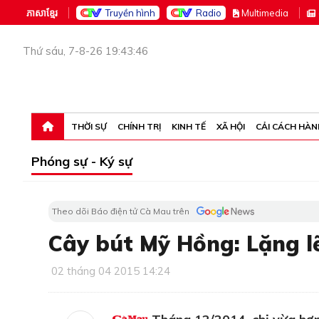
ភាសាខ្មែរ
Truyền hình
Radio
M
ultimedia
Thứ sáu, 7-8-26 19:43:46
THỜI SỰ
CHÍNH TRỊ
KINH TẾ
XÃ HỘI
CẢI CÁCH HÀN
Phóng sự - Ký sự
Theo dõi Báo điện tử Cà Mau trên
Cây bút Mỹ Hồng: Lặng l
02 tháng 04 2015 14:24