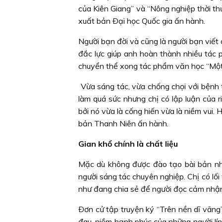
của Kiên Giang” và “Nông nghiệp thời 
xuất bản Ðại học Quốc gia ấn hành.
Người bạn đời và cũng là người bạn viết
đắc lực giúp anh hoàn thành nhiều tác p
chuyển thể xong tác phẩm văn học “Một 
Vừa sáng tác, vừa chống chọi với bệnh 
làm quá sức nhưng chị có lập luận của r
bởi nó vừa là cống hiến vừa là niềm vui
bản Thanh Niên ấn hành.
Gian khổ chính là chất liệu
Mặc dù không được đào tạo bài bản như
người sáng tác chuyên nghiệp. Chị có lối 
như đang chia sẻ để người đọc cảm nhận
Ðơn cử tập truyện ký “Trên nền dĩ vãng
đau, niềm hạnh phúc của những người lính