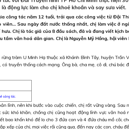
tác với Ðài Truyền hình TP Hồ Chí Minh thực hiện 30
 là động lực làm cho chị khoẻ khoắn và say sưa viết.
a công tác năm 12 tuổi, trải qua các công việc từ Đội Th
iáo viên… Sau ngày đất nước thống nhất, chị làm việc ở n
 hưu. Chị là tác giả của 8 đầu sách, đã và đang viết kịch 
ưu tầm văn hoá dân gian. Chị là Nguyễn Mỹ Hồng, hội viên
h rừng tràm U Minh Hạ thuộc xã Khánh Bình Tây, huyện Trần V
p, có truyền thống cách mạng. Ông bà, cha mẹ, cô dì, chú bác 
 sáng tác.
bản lĩnh, nên khi bước vào cuộc chiến, chị rất vững vàng. Sau
t sức khó khăn, chồng chị cũng hoạt động lĩnh vực văn hoá 
iết bao khốn khó để lo cho 3 đứa con và 4 đứa cháu mồ côi, ch
ắp xếp của chị, mọi việc rồi cũng qua, đến nay các con, cháu đ