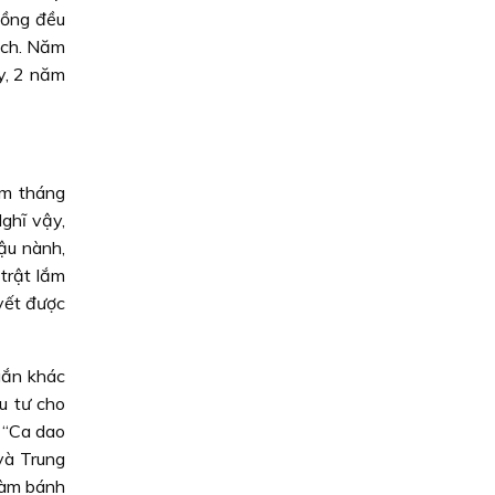
hồng đều
ạch. Năm
ay, 2 năm
ăm tháng
Nghĩ vậy,
ậu nành,
trật lắm
uyết được
gắn khác
u tư cho
 “Ca dao
và Trung
làm bánh