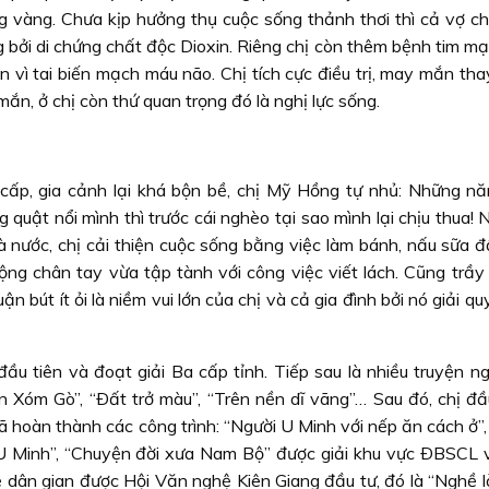
ững vàng. Chưa kịp hưởng thụ cuộc sống thảnh thơi thì cả vợ c
 bởi di chứng chất độc Dioxin. Riêng chị còn thêm bệnh tim m
n vì tai biến mạch máu não. Chị tích cực điều trị, may mắn th
mắn, ở chị còn thứ quan trọng đó là nghị lực sống.
o cấp, gia cảnh lại khá bộn bề, chị Mỹ Hồng tự nhủ: Những n
 quật nổi mình thì trước cái nghèo tại sao mình lại chịu thua! 
à nước, chị cải thiện cuộc sống bằng việc làm bánh, nấu sữa đ
ộng chân tay vừa tập tành với công việc viết lách. Cũng trầy 
 bút ít ỏi là niềm vui lớn của chị và cả gia đình bởi nó giải q
ầu tiên và đoạt giải Ba cấp tỉnh. Tiếp sau là nhiều truyện n
 Xóm Gò”, “Ðất trở màu”, “Trên nền dĩ vãng”… Sau đó, chị đầ
 hoàn thành các công trình: “Người U Minh với nếp ăn cách ở”,
 U Minh”, “Chuyện đời xưa Nam Bộ” được giải khu vực ÐBSCL 
hệ dân gian được Hội Văn nghệ Kiên Giang đầu tư, đó là “Nghề 