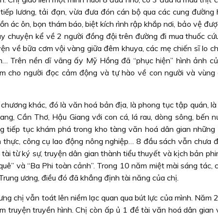
 tiếp lương, tải đạn, vừa đưa đón cán bộ qua các cung đường h
ồn ác ôn, bọn thám báo, biệt kích rình rập khắp nơi, bảo vệ đư
Hay chuyện kể về 2 người đồng đội trên đường đi mua thuốc cứ
uyện về bữa cơm vội vàng giữa đêm khuya, các mẹ chiến sĩ lo c
… Trên nền dĩ vãng ấy Mỹ Hồng đã “phục hiện” hình ảnh c
làm cho người đọc cảm động và tự hào về con người và vùng
hương khác, đó là văn hoá bản địa, là phong tục tập quán, là 
ng, Cần Thơ, Hậu Giang với con cá, lá rau, dòng sông, bến nư
ng tiếp tục khám phá trong kho tàng văn hoá dân gian những 
m thực, công cụ lao động nông nghiệp… 8 đầu sách vẫn chưa đ
 tài từ ký sự, truyện dân gian thành tiểu thuyết và kịch bản ph
quê” và “Ba Phi toàn cảnh”. Trong 10 năm miệt mài sáng tác, c
Trung ương, điều đó đã khẳng định tài năng của chị.
ưng chị vẫn toát lên niềm lạc quan qua bút lực của mình. Năm 
m truyện truyền hình. Chị còn ấp ủ 1 đề tài văn hoá dân gian 