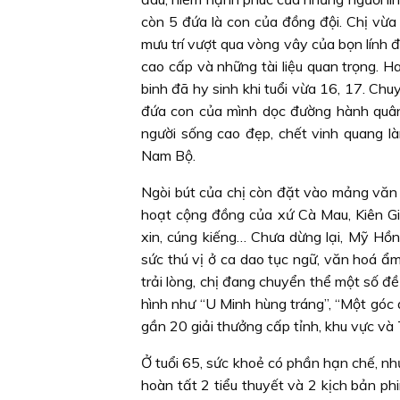
còn 5 đứa là con của đồng đội. Chị vừa
mưu trí vượt qua vòng vây của bọn lính đ
cao cấp và những tài liệu quan trọng. 
binh đã hy sinh khi tuổi vừa 16, 17. Ch
đứa con của mình dọc đường hành quân
người sống cao đẹp, chết vinh quang 
Nam Bộ.
Ngòi bút của chị còn đặt vào mảng văn c
hoạt cộng đồng của xứ Cà Mau, Kiên Gia
xin, cúng kiếng… Chưa dừng lại, Mỹ Hồ
sức thú vị ở ca dao tục ngữ, văn hoá ẩ
trải lòng, chị đang chuyển thể một số đề
hình như “U Minh hùng tráng”, “Một góc 
gần 20 giải thưởng cấp tỉnh, khu vực và 
Ở tuổi 65, sức khoẻ có phần hạn chế, nh
hoàn tất 2 tiểu thuyết và 2 kịch bản phi