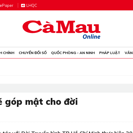
e
P
aper
LHQC
H CHÍNH
CHUYỂN ĐỔI SỐ
QUỐC PHÒNG - AN NINH
PHÁP LUẬT
VĂN
ẽ góp mật cho đời