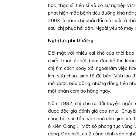
học, thạc sĩ, tiến sĩ và có sự nghiệp v
phát hiện mắc bệnh tiểu đường khá nặng
2003 là năm chị phải đối mặt với tử thầ
sau, chị phục hồi dần. Ngoài yếu tố may 
Nghị lực phi thường
Ðối mặt với nhiều cái khó của thời ba
chiến tranh ác liệt, bom đạn kẻ thù không
chị tìm cách xoay xở, ngoài làm việc Nh
làm sữa chua, sinh tố để bán. Vừa lao đ
mới được báo đăng, những đồng tiền nhuận
một phần cơm áo hằng ngày.
Năm 1982, chị cho ra đời truyện ngắn đ
được độc giả đánh giá cao như: “Chuyện
công tác sưu tầm văn hoá dân gian và đã
ở Kiên Giang”, “Một số phong tục vùng
ương. Ðặc biệt, có 2 công trình văn ng