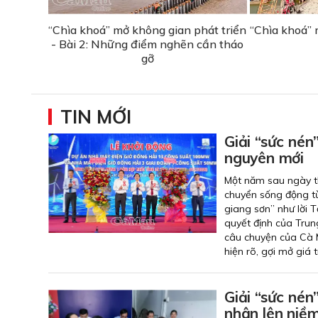
“Chìa khoá” mở không gian phát triển
“Chìa khoá” 
- Bài 2: Những điểm nghẽn cần tháo
gỡ
TIN MỚI
Giải “sức nén
nguyên mới
Một năm sau ngày th
chuyển sống động từ
giang sơn” như lời 
quyết định của Trun
câu chuyện của Cà M
hiện rõ, gợi mở giá 
Giải “sức nén
nhân lên niềm