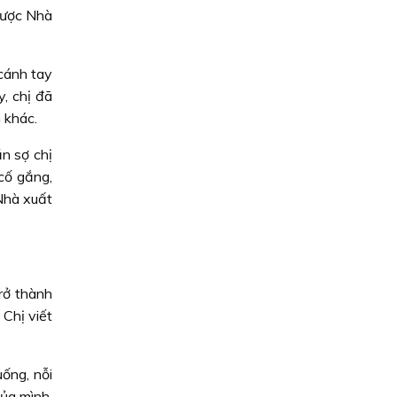
được Nhà
cánh tay
, chị đã
 khác.
n sợ chị
cố gắng,
 Nhà xuất
rở thành
 Chị viết
ống, nỗi
của mình,