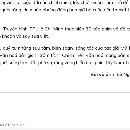
 chị viết lại cuộc đời của chính mình, lấy chữ “muộn” làm chủ đ
người rằng: dù muộn nhưng đừng bao giờ bỏ cuộc nếu ta biết 
i Truyền hình TP Hồ Chí Minh thực hiện 30 tập phim về đề tà
ẻ khoắn và say sưa viết.
ệu quý từ những sưu tầm, biên soạn, sáng tác của tác giả Mỹ
 văn hoá dân gian “trầm tích”. Chính nền văn hoá mang bản s
ười sống trên đất phù sa, rừng vàng biển bạc phía Tây Nam Tổ 
Bài và ảnh: Lê N
au
tin tức Cà Mau