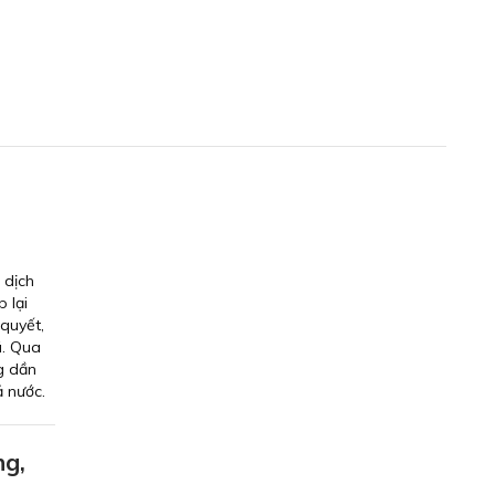
 dịch
 lại
quyết,
ã. Qua
g dần
ả nước.
ng,