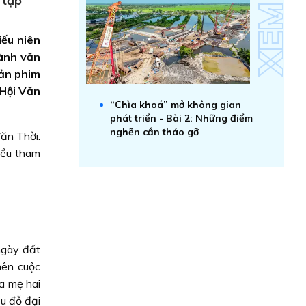
 tập
iếu niên
gành văn
bản phim
 Hội Văn
“Chìa khoá” mở không gian
phát triển - Bài 2: Những điểm
nghẽn cần tháo gỡ
ăn Thời.
đều tham
 ngày đất
nên cuộc
a mẹ hai
ều đỗ đại