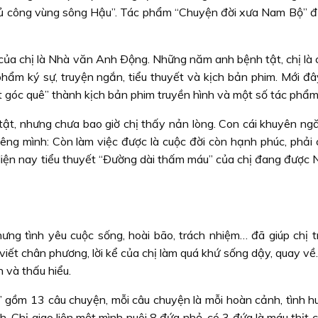
thủ công vùng sông Hậu”. Tác phẩm “Chuyện đời xưa Nam Bộ” 
 của chị là Nhà văn Anh Ðộng. Những năm anh bệnh tật, chị là 
hẩm ký sự, truyện ngắn, tiểu thuyết và kịch bản phim. Mới đây
góc quê” thành kịch bản phim truyền hình và một số tác phẩm
tật, nhưng chưa bao giờ chị thấy nản lòng. Con cái khuyên ngă
iêng mình: Còn làm việc được là cuộc đời còn hạnh phúc, phải 
. Hiện nay tiểu thuyết “Ðường dài thấm máu” của chị đang được
ng tình yêu cuộc sống, hoài bão, trách nhiệm… đã giúp chị t
viết chân phương, lời kể của chị làm quá khứ sống dậy, quay về.
 và thấu hiểu.
” gồm 13 câu chuyện, mỗi câu chuyện là mỗi hoàn cảnh, tình hu
. Chị giao liên một mình nuôi 8 đứa nhỏ, có 3 đứa là máu thịt 