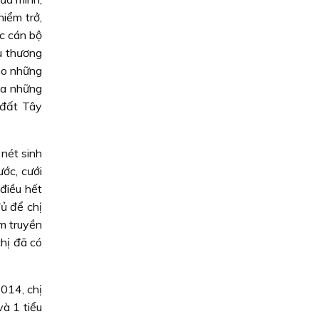
iểm trở,
ợc cán bộ
u thương
ho những
ủa những
 đất Tây
nét sinh
ớc, cưới
điều hết
ủ để chị
im truyền
hị đã có
2014, chị
và 1 tiểu