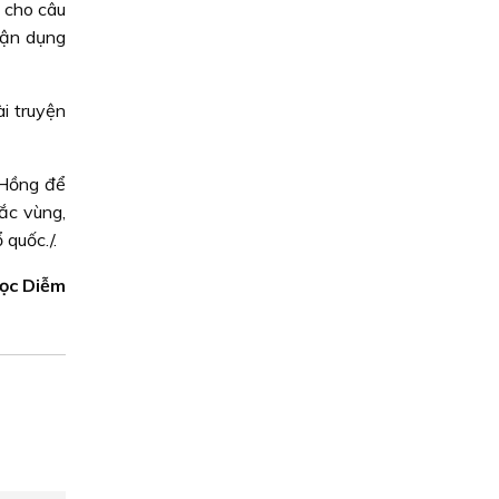
ề cho câu
tận dụng
i truyện
 Hồng để
ắc vùng,
quốc./.
gọc Diễm