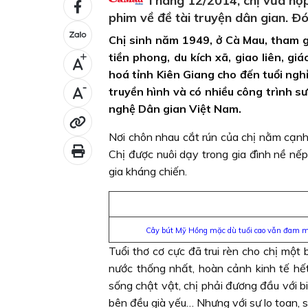
Tháng 12/2014, chị vừa hợp 
phim về đề tài truyện dân gian. Ðó
Chị sinh năm 1949, ở Cà Mau, tham gi
tiền phong, du kích xã, giao liên, g
+
hoá tỉnh Kiên Giang cho đến tuổi nghỉ
-
truyền hình và có nhiều công trình s
nghệ Dân gian Việt Nam.
Nơi chôn nhau cắt rún của chị nằm cạn
Chị được nuôi dạy trong gia đình nề nế
gia kháng chiến.
Cây bút Mỹ Hồng mặc dù tuổi cao vẫn đam mê
Tuổi thơ cơ cực đã trui rèn cho chị một 
nước thống nhất, hoàn cảnh kinh tế hế
sống chật vật, chị phải đương đầu với b
bên đều già yếu… Nhưng với sự lo toan, s