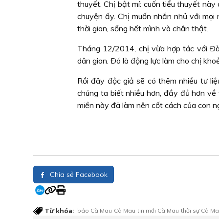
thuyết. Chị bật mí: cuốn tiểu thuyết này
chuyện ấy. Chị muốn nhắn nhủ với mọi 
thời gian, sống hết mình và chân thật.
Tháng 12/2014, chị vừa hợp tác với Ðà
dân gian. Ðó là động lực làm cho chị kho
Rồi đây độc giả sẽ có thêm nhiều tư li
chúng ta biết nhiều hơn, đầy đủ hơn về
miền này đã làm nên cốt cách của con ng
Chia sẻ Facebook
Từ khóa:
báo Cà Mau
Cà Mau
tin mới Cà Mau
thời sự Cà M