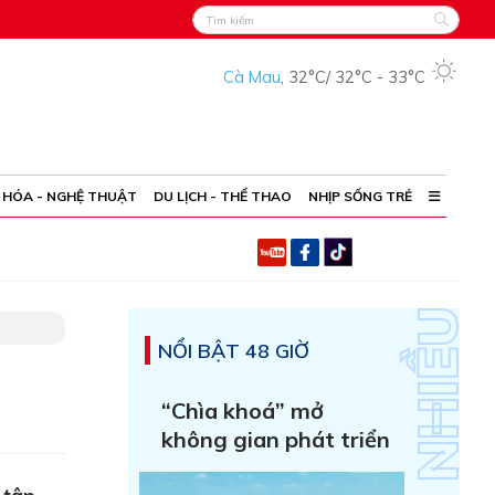
Cà Mau
,
32°C
/
32°C
-
33°C
 HÓA - NGHỆ THUẬT
DU LỊCH - THỂ THAO
NHỊP SỐNG TRẺ
NỔI BẬT 48 GIỜ
“Chìa khoá” mở
không gian phát triển