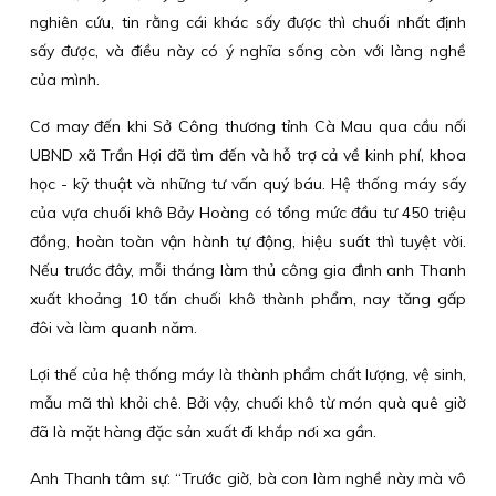
nghiên cứu, tin rằng cái khác sấy được thì chuối nhất định
sấy được, và điều này có ý nghĩa sống còn với làng nghề
của mình.
Cơ may đến khi Sở Công thương tỉnh Cà Mau qua cầu nối
UBND xã Trần Hợi đã tìm đến và hỗ trợ cả về kinh phí, khoa
học - kỹ thuật và những tư vấn quý báu. Hệ thống máy sấy
của vựa chuối khô Bảy Hoàng có tổng mức đầu tư 450 triệu
đồng, hoàn toàn vận hành tự động, hiệu suất thì tuyệt vời.
Nếu trước đây, mỗi tháng làm thủ công gia đình anh Thanh
xuất khoảng 10 tấn chuối khô thành phẩm, nay tăng gấp
đôi và làm quanh năm.
Lợi thế của hệ thống máy là thành phẩm chất lượng, vệ sinh,
mẫu mã thì khỏi chê. Bởi vậy, chuối khô từ món quà quê giờ
đã là mặt hàng đặc sản xuất đi khắp nơi xa gần.
Anh Thanh tâm sự: “Trước giờ, bà con làm nghề này mà vô