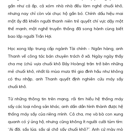
gần như cả ấp, cả xóm nhà nhà đều làm nghề chuối khô,
nhưng nay chỉ còn vài chục hộ gắn bó. Chính dấu hiệu mai
một ấy đã khiến người thanh niên trẻ quyết chí vực dậy một
thế mạnh, một nghề truyền thống đã song hành cùng biết
bao lớp người Trần Hợi.
Học xong lớp trung cấp ngành Tài chính - Ngân hàng, anh
Thanh về công tác bán chuyên trách ở xã. Ngày ngày thấy
cha mẹ (chủ vựa chuối khô Bảy Hoàng) trăn trở bên những
mẻ chuối khô, nhất là mùa mưa thì gia đình hầu như không
có thu nhập, anh Thanh quyết định nghiên cứu máy sấy
chuối khô.
Từ những thông tin trên mạng, rồi tìm hiểu hệ thống máy
sấy các loại nông sản khác, anh dần dần hình thành được hệ
thống máy sấy của riêng mình. Cả cha, mẹ và bà con xung
quanh có ý ủng hộ, nhưng cũng không ít người cười tủm tỉm:
“Ai đời, sấy lúa, sấy gì chớ sấy chuối khô?”. Anh cứ mày mò