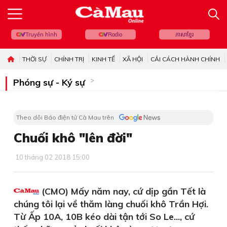
Truyền hình
Radio
ភាសាខ្មែរ
THỜI SỰ
CHÍNH TRỊ
KINH TẾ
XÃ HỘI
CẢI CÁCH HÀNH CHÍNH
Phóng sự - Ký sự
Theo dõi Báo điện tử Cà Mau trên
Chuối khô "lên đời"
10 tháng 02 2018 15:00
(CMO) Mấy năm nay, cứ dịp gần Tết là
chúng tôi lại về thăm làng chuối khô Trần Hợi.
Từ Ấp 10A, 10B kéo dài tận tới So Le..., cứ