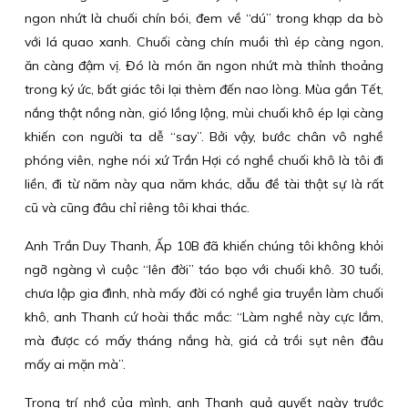
ngon nhứt là chuối chín bói, đem về “dú” trong khạp da bò
với lá quao xanh. Chuối càng chín muồi thì ép càng ngon,
ăn càng đậm vị. Đó là món ăn ngon nhứt mà thỉnh thoảng
trong ký ức, bất giác tôi lại thèm đến nao lòng. Mùa gần Tết,
nắng thật nồng nàn, gió lồng lộng, mùi chuối khô ép lại càng
khiến con người ta dễ “say”. Bởi vậy, bước chân vô nghề
phóng viên, nghe nói xứ Trần Hợi có nghề chuối khô là tôi đi
liền, đi từ năm này qua năm khác, dẫu đề tài thật sự là rất
cũ và cũng đâu chỉ riêng tôi khai thác.
Anh Trần Duy Thanh, Ấp 10B đã khiến chúng tôi không khỏi
ngỡ ngàng vì cuộc “lên đời” táo bạo với chuối khô. 30 tuổi,
chưa lập gia đình, nhà mấy đời có nghề gia truyền làm chuối
khô, anh Thanh cứ hoài thắc mắc: “Làm nghề này cực lắm,
mà được có mấy tháng nắng hà, giá cả trồi sụt nên đâu
mấy ai mặn mà”.
Trong trí nhớ của mình, anh Thanh quả quyết ngày trước