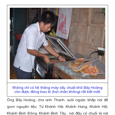
Không chỉ có hệ thống máy sấy, chuối khô Bảy Hoàng
còn được đóng bao bì (hút chân không) rất bắt mắt.
Ông Bảy Hoàng, cha anh Thanh, xuôi ngược khắp nơi để
gom nguyên liệu. Từ Khánh Hải, Khánh Hưng, Khánh Hội,
Khánh Bình Đông, Khánh Bình Tây… nơi đâu có chuối là nơi