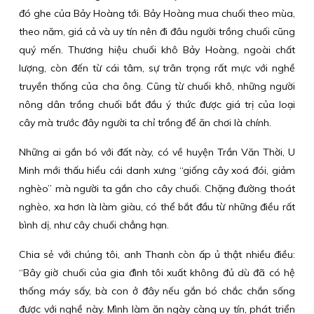
đó ghe của Bảy Hoàng tới. Bảy Hoàng mua chuối theo mùa,
theo năm, giá cả và uy tín nên đi đâu người trồng chuối cũng
quý mến. Thương hiệu chuối khô Bảy Hoàng, ngoài chất
lượng, còn đến từ cái tâm, sự trân trọng rất mực với nghề
truyền thống của cha ông. Cũng từ chuối khô, những người
nông dân trồng chuối bắt đầu ý thức được giá trị của loại
cây mà trước đây người ta chỉ trồng để ăn chơi là chính.
Những ai gắn bó với đất này, có về huyện Trần Văn Thời, U
Minh mới thấu hiểu cái danh xưng “giống cây xoá đói, giảm
nghèo” mà người ta gắn cho cây chuối. Chặng đường thoát
nghèo, xa hơn là làm giàu, có thể bắt đầu từ những điều rất
bình dị, như cây chuối chẳng hạn.
Chia sẻ với chúng tôi, anh Thanh còn ấp ủ thật nhiều điều:
“Bây giờ chuối của gia đình tôi xuất không đủ dù đã có hệ
thống máy sấy, bà con ở đây nếu gắn bó chắc chắn sống
được với nghề này. Mình làm ăn ngày càng uy tín, phát triển