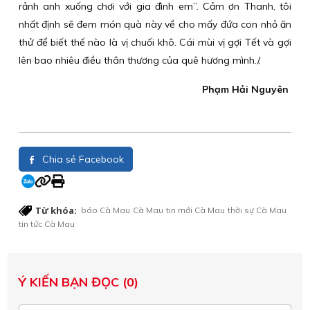
rảnh anh xuống chơi với gia đình em”. Cảm ơn Thanh, tôi
nhất định sẽ đem món quà này về cho mấy đứa con nhỏ ăn
thử để biết thế nào là vị chuối khô. Cái mùi vị gợi Tết và gợi
lên bao nhiêu điều thân thương của quê hương mình./.
Phạm Hải Nguyên
Chia sẻ Facebook
Từ khóa:
báo Cà Mau
Cà Mau
tin mới Cà Mau
thời sự Cà Mau
tin tức Cà Mau
Ý KIẾN BẠN ĐỌC (0)