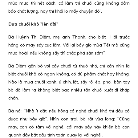
mùa mưa thì hết cách, có làm thì chuối cũng không đảm
bảo chất lượng, nay thì khỏi lo mấy chuyện đó”.
Đưa chuối khô "lên đời"
Bà Huỳnh Thị Diễm, mẹ anh Thanh, cho biết: “Hồi trước
hổng có máy sấy cực lắm. Với lại bây giờ mùa Tết mà cũng
mưa hoài, nếu không sấy thì chắc phá sản sớm”.
Bà Diễm gắn bó với cây chuối từ thuở nhỏ, chỉ cần nhìn là
biết chuối khô có ngon không, có đủ phẩm chất hay không.
Nào là mua chuối xanh, ủ chín, lột, sấy rồi ép, phơi, bàn tay
bà đã làm ra không biết bao nhiêu tấn chuối xuất đi khắp
chốn.
Bà nói: “Nhà ít đất, nếu hổng có nghề chuối khô thì đâu có
được như bây giờ”. Nhìn con trai, bà rất vừa lòng: “Cũng
may, con có tâm với nghề, cái máy sấy này khiến bà con
quanh đây bắt đầu tính toán quay lại với nghề”.