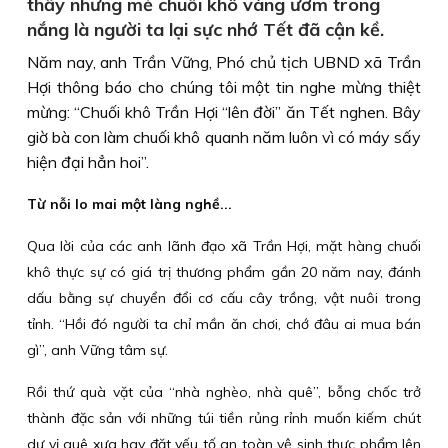
thấy những mẻ chuối khô vàng ươm trong
nắng là người ta lại sực nhớ Tết đã cận kề.
Năm nay, anh Trần Vững, Phó chủ tịch UBND xã Trần
Hợi thông báo cho chúng tôi một tin nghe mừng thiệt
mừng: “Chuối khô Trần Hợi “lên đời” ăn Tết nghen. Bây
giờ bà con làm chuối khô quanh năm luôn vì có máy sấy
hiện đại hẳn hoi”.
Từ nỗi lo mai một làng nghề...
Qua lời của các anh lãnh đạo xã Trần Hợi, mặt hàng chuối
khô thực sự có giá trị thương phẩm gần 20 năm nay, đánh
dấu bằng sự chuyển đổi cơ cấu cây trồng, vật nuôi trong
tỉnh. “Hồi đó người ta chỉ mần ăn chơi, chớ đâu ai mua bán
gì”, anh Vững tâm sự.
Rồi thứ quà vặt của “nhà nghèo, nhà quê”, bỗng chốc trở
thành đặc sản với những túi tiền rủng rỉnh muốn kiếm chút
dư vị quê xưa hay đặt yếu tố an toàn vệ sinh thực phẩm lên