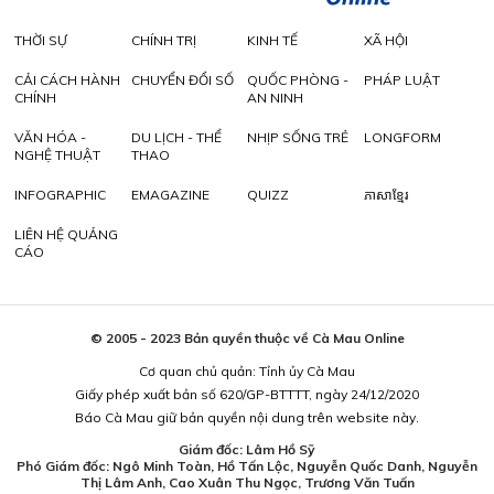
THỜI SỰ
CHÍNH TRỊ
KINH TẾ
XÃ HỘI
CẢI CÁCH HÀNH
CHUYỂN ĐỔI SỐ
QUỐC PHÒNG -
PHÁP LUẬT
CHÍNH
AN NINH
VĂN HÓA -
DU LỊCH - THỂ
NHỊP SỐNG TRẺ
LONGFORM
NGHỆ THUẬT
THAO
INFOGRAPHIC
EMAGAZINE
QUIZZ
ភាសាខ្មែរ
LIÊN HỆ QUẢNG
CÁO
© 2005 - 2023 Bản quyền thuộc về Cà Mau Online
Cơ quan chủ quản: Tỉnh ủy Cà Mau
Giấy phép xuất bản số 620/GP-BTTTT, ngày 24/12/2020
Báo Cà Mau giữ bản quyền nội dung trên website này.
Giám đốc: Lâm Hồ Sỹ
Phó Giám đốc: Ngô Minh Toàn, Hồ Tấn Lộc, Nguyễn Quốc Danh, Nguyễn
Thị Lâm Anh, Cao Xuân Thu Ngọc, Trương Văn Tuấn