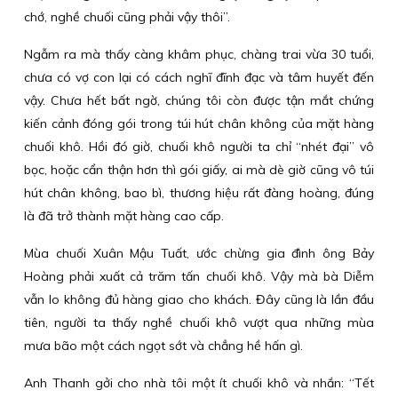
chớ, nghề chuối cũng phải vậy thôi”.
Ngẫm ra mà thấy càng khâm phục, chàng trai vừa 30 tuổi,
chưa có vợ con lại có cách nghĩ đĩnh đạc và tâm huyết đến
vậy. Chưa hết bất ngờ, chúng tôi còn được tận mắt chứng
kiến cảnh đóng gói trong túi hút chân không của mặt hàng
chuối khô. Hồi đó giờ, chuối khô người ta chỉ “nhét đại” vô
bọc, hoặc cẩn thận hơn thì gói giấy, ai mà dè giờ cũng vô túi
hút chân không, bao bì, thương hiệu rất đàng hoàng, đúng
là đã trở thành mặt hàng cao cấp.
Mùa chuối Xuân Mậu Tuất, ước chừng gia đình ông Bảy
Hoàng phải xuất cả trăm tấn chuối khô. Vậy mà bà Diễm
vẫn lo không đủ hàng giao cho khách. Đây cũng là lần đầu
tiên, người ta thấy nghề chuối khô vượt qua những mùa
mưa bão một cách ngọt sớt và chẳng hề hấn gì.
Anh Thanh gởi cho nhà tôi một ít chuối khô và nhắn: “Tết