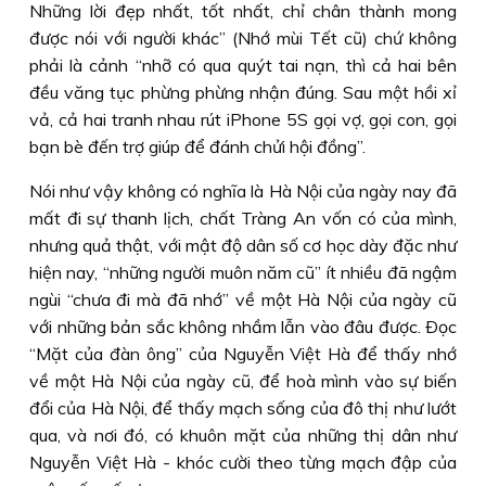
Những lời đẹp nhất, tốt nhất, chỉ chân thành mong
được nói với người khác” (Nhớ mùi Tết cũ) chứ không
phải là cảnh “nhỡ có qua quýt tai nạn, thì cả hai bên
đều văng tục phừng phừng nhận đúng. Sau một hồi xỉ
vả, cả hai tranh nhau rút iPhone 5S gọi vợ, gọi con, gọi
bạn bè đến trợ giúp để đánh chửi hội đồng”.
Nói như vậy không có nghĩa là Hà Nội của ngày nay đã
mất đi sự thanh lịch, chất Tràng An vốn có của mình,
nhưng quả thật, với mật độ dân số cơ học dày đặc như
hiện nay, “những người muôn năm cũ” ít nhiều đã ngậm
ngùi “chưa đi mà đã nhớ” về một Hà Nội của ngày cũ
với những bản sắc không nhầm lẫn vào đâu được. Ðọc
“Mặt của đàn ông” của Nguyễn Việt Hà để thấy nhớ
về một Hà Nội của ngày cũ, để hoà mình vào sự biến
đổi của Hà Nội, để thấy mạch sống của đô thị như lướt
qua, và nơi đó, có khuôn mặt của những thị dân như
Nguyễn Việt Hà - khóc cười theo từng mạch đập của