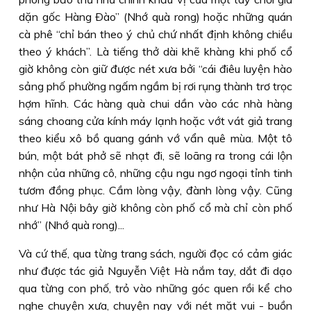
dặn gốc Hàng Ðào” (Nhớ quà rong) hoặc những quán
cà phê “chỉ bán theo ý chủ chứ nhất định không chiều
theo ý khách”. Là tiếng thở dài khẽ khàng khi phố cổ
giờ không còn giữ được nét xưa bởi “cái điêu luyện hào
sảng phố phường ngấm ngầm bị rơi rụng thành trơ trọc
hợm hĩnh. Các hàng quà chui dần vào các nhà hàng
sáng choang cửa kính máy lạnh hoặc vớt vát giả trang
theo kiểu xô bồ quang gánh vớ vẩn quê mùa. Một tô
bún, một bát phở sẽ nhạt đi, sẽ loãng ra trong cái lộn
nhộn của những cô, những cậu ngu ngơ ngoại tỉnh tinh
tươm đồng phục. Cầm lòng vậy, đành lòng vậy. Cũng
như Hà Nội bây giờ không còn phố cổ mà chỉ còn phố
nhớ” (Nhớ quà rong)...
Và cứ thế, qua từng trang sách, người đọc có cảm giác
như được tác giả Nguyễn Việt Hà nắm tay, dắt đi dạo
qua từng con phố, trỏ vào những góc quen rồi kể cho
nghe chuyện xưa, chuyện nay với nét mặt vui - buồn