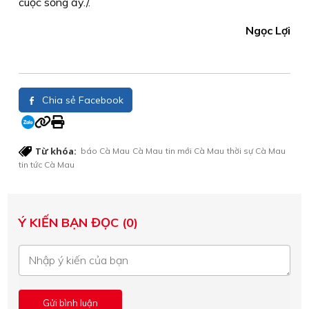
cuộc sống ấy./.
Ngọc Lợi
Chia sẻ Facebook
Từ khóa:
báo Cà Mau
Cà Mau
tin mới Cà Mau
thời sự Cà Mau
tin tức Cà Mau
Ý KIẾN BẠN ĐỌC (0)