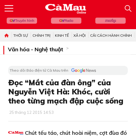
Truyền hình
Radio
ភាសាខ្មែរ
THỜI SỰ
CHÍNH TRỊ
KINH TẾ
XÃ HỘI
CẢI CÁCH HÀNH CHÍNH
Văn hóa - Nghệ thuật
Theo dõi Báo điện tử Cà Mau trên
Đọc “Mắt của đàn ông” của
Nguyễn Việt Hà: Khóc, cười
theo từng mạch đập cuộc sống
25 tháng 12 2015 14:53
Chút tếu táo, chút hoài niệm, cợt đùa đó