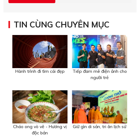
TIN CÙNG CHUYÊN MỤC
Hành trình đi tìm cái đẹp
Tiếp đam mê điện ảnh cho
người trẻ
Cháo ong vò vẽ - Hương vị
Giữ gìn di sản, tri ân lịch sử
độc bản