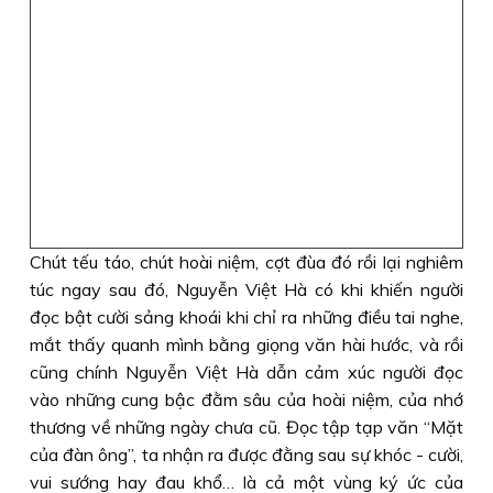
Chút tếu táo, chút hoài niệm, cợt đùa đó rồi lại nghiêm
túc ngay sau đó, Nguyễn Việt Hà có khi khiến người
đọc bật cười sảng khoái khi chỉ ra những điều tai nghe,
mắt thấy quanh mình bằng giọng văn hài hước, và rồi
cũng chính Nguyễn Việt Hà dẫn cảm xúc người đọc
vào những cung bậc đằm sâu của hoài niệm, của nhớ
thương về những ngày chưa cũ. Đọc tập tạp văn “Mặt
của đàn ông”, ta nhận ra được đằng sau sự khóc - cười,
vui sướng hay đau khổ… là cả một vùng ký ức của