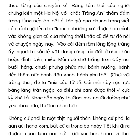
theo từng câu chuyện kể. Bằng tâm thế của người
chứng kiến một Hà Nội với “chất Tràng An” thấm đẫm
trong từng nếp ăn, nết ở, tác giả qua những trang viết
của mình gợi lên cho “khách phương xa” được hoà mình
vào không gian cũ của những thời khắc cũ để từ đó nói
về chuyện ngày nay. “Vào cái đêm rằm lồng lộng trăng
ấy, người ta sửa lễ vật dâng cúng trời đất ở nhà chùa
hoặc đình, đền, miễu. Mâm cỗ chờ trăng tròn đầy na,
bưởi, hồng, chuối phưng phức mùi bánh nướng, bánh
dẻo thêm nữa bánh đậu xanh, bánh phu thê”. (Chơi với
trăng thu), đó là “mùi của tử tế. Cái mùi này rạo rực
bảng lảng tràn ngập, có điều chỉ cảm được thôi vì cực
kỳ khó tả. Khác hẳn ngày thường, mọi người dường như
yêu nhau hơn, thương nhau hơn.
Không cứ phải là ruột thịt người thân, không cứ phải là
gần gũi hàng xóm, bất cứ ai trong ba ngày Tết khi đi ra
đường cũng luôn náo nức tươi vui, hân hoan, vị tha.