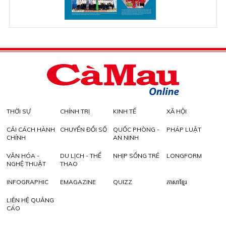
THỜI SỰ
CHÍNH TRỊ
KINH TẾ
XÃ HỘI
CẢI CÁCH HÀNH
CHUYỂN ĐỔI SỐ
QUỐC PHÒNG -
PHÁP LUẬT
CHÍNH
AN NINH
VĂN HÓA -
DU LỊCH - THỂ
NHỊP SỐNG TRẺ
LONGFORM
NGHỆ THUẬT
THAO
INFOGRAPHIC
EMAGAZINE
QUIZZ
ភាសាខ្មែរ
LIÊN HỆ QUẢNG
CÁO