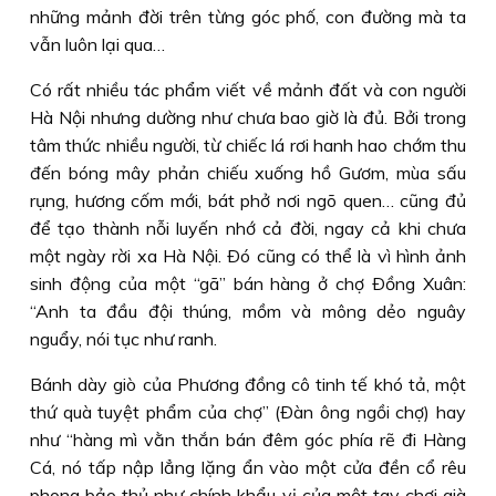
những mảnh đời trên từng góc phố, con đường mà ta
vẫn luôn lại qua…
Có rất nhiều tác phẩm viết về mảnh đất và con người
Hà Nội nhưng dường như chưa bao giờ là đủ. Bởi trong
tâm thức nhiều người, từ chiếc lá rơi hanh hao chớm thu
đến bóng mây phản chiếu xuống hồ Gươm, mùa sấu
rụng, hương cốm mới, bát phở nơi ngõ quen… cũng đủ
để tạo thành nỗi luyến nhớ cả đời, ngay cả khi chưa
một ngày rời xa Hà Nội. Ðó cũng có thể là vì hình ảnh
sinh động của một “gã” bán hàng ở chợ Ðồng Xuân:
“Anh ta đầu đội thúng, mồm và mông dẻo nguây
nguẩy, nói tục như ranh.
Bánh dày giò của Phương đồng cô tinh tế khó tả, một
thứ quà tuyệt phẩm của chợ” (Ðàn ông ngồi chợ) hay
như “hàng mì vằn thắn bán đêm góc phía rẽ đi Hàng
Cá, nó tấp nập lẳng lặng ẩn vào một cửa đền cổ rêu
phong bảo thủ như chính khẩu vị của một tay chơi già