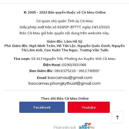
© 2005 - 2023 Bản quyền thuộc về Cà Mau Online
Cơ quan chủ quản: Tỉnh ủy Cà Mau
Giấy phép xuất bản số 620/GP-BTTTT, ngày 24/12/2020
Báo Cà Mau giữ bản quyền nội dung trên website này.
Giám đốc: Lâm Hồ Sỹ
Phó Giám đốc: Ngô Minh Toàn, Hồ Tấn Lộc, Nguyễn Quốc Danh, Nguyễn
Thị Lâm Anh, Cao Xuân Thu Ngọc, Trương Văn Tuấn
Tòa soạn:
Số 413 Nguyễn Trãi, Phường An Xuyên, tỉnh Cà Mau.
Điện thoại:
(0290)3831066
Ban Giám đốc:
0918.575228 - 0913.780557
baocamau@gmail.com
Email:
baocamau.phongkythuat@gmail.com
Theo dõi Báo Cà Mau Online
Facebook
Youtube
Phát triển bởi