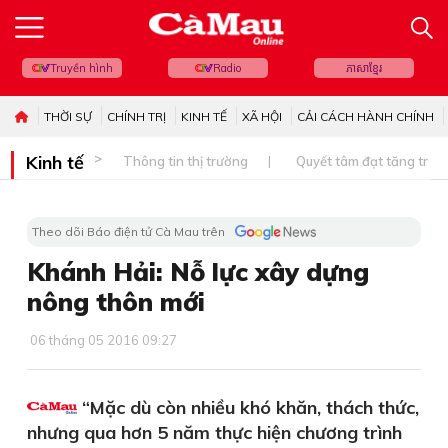
Truyền hình
Radio
ភាសាខ្មែរ
THỜI SỰ
CHÍNH TRỊ
KINH TẾ
XÃ HỘI
CẢI CÁCH HÀNH CHÍNH
Kinh tế
Thông tin thị trường
Quyết tâm đạt tăng trưở
Theo dõi Báo điện tử Cà Mau trên
Khánh Hải: Nỗ lực xây dựng
nông thôn mới
06 tháng 05 2016 09:27
“Mặc dù còn nhiều khó khăn, thách thức,
nhưng qua hơn 5 năm thực hiện chương trình