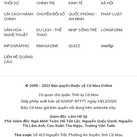
THỜI SỰ
CHÍNH TRỊ
KINH TẾ
XÃ HỘI
CẢI CÁCH HÀNH
CHUYỂN ĐỔI SỐ
QUỐC PHÒNG -
PHÁP LUẬT
CHÍNH
AN NINH
VĂN HÓA -
DU LỊCH - THỂ
NHỊP SỐNG TRẺ
LONGFORM
NGHỆ THUẬT
THAO
INFOGRAPHIC
EMAGAZINE
QUIZZ
ភាសាខ្មែរ
LIÊN HỆ QUẢNG
CÁO
© 2005 - 2023 Bản quyền thuộc về Cà Mau Online
Cơ quan chủ quản: Tỉnh ủy Cà Mau
Giấy phép xuất bản số 620/GP-BTTTT, ngày 24/12/2020
Báo Cà Mau giữ bản quyền nội dung trên website này.
Giám đốc: Lâm Hồ Sỹ
Phó Giám đốc: Ngô Minh Toàn, Hồ Tấn Lộc, Nguyễn Quốc Danh, Nguyễn
Thị Lâm Anh, Cao Xuân Thu Ngọc, Trương Văn Tuấn
Tòa soạn:
Số 413 Nguyễn Trãi, Phường An Xuyên, tỉnh Cà Mau.