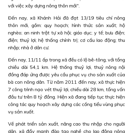
với việc xây dựng nông thôn mới".
Ðến nay, xã Khánh Hải đã đạt 13/19 tiêu chí nông
thôn mới, gồm: quy hoạch; hình thức sản xuất; hộ
nghèo; an ninh trật tự xã hội; giáo dục; y tế; bưu điện;
điện; thuỷ lợi; hệ thống chính trị; cơ cấu lao động; thu
nhập; nhà ở dân cư.
Ðến nay, 11/11 ấp trong xã đều có lộ bê-tông, với tổng
chiều dài 54,1 km. Hệ thống thuỷ lợi, thuỷ nông nội
đồng đáp ứng được yêu cầu phục vụ cho sản xuất của
bà con nông dân. Từ năm 2011 đến nay, xã thực hiện
7 công trình nạo vét thuỷ lợi, chiều dài 28 km, tổng vốn
đầu tư trên 8 tỷ đồng. Hiện xã đang tiếp tục thực hiện
công tác quy hoạch xây dựng các cống tiểu vùng phục
vụ sản xuất.
Về phát triển sản xuất, nâng cao thu nhập cho người
dân, xã đẩy mạnh đào tạo nghề cho lao động nông