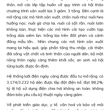
thôn, mở các lớp tập huấn về quy trình và hội thảo
chương trình sản xuất lúa 3 giảm, 3 tăng. Bên cạnh là
mở rộng các mô hình sản xuất, chăn nuôi như: nuôi heo
hướng nạc; nuôi gà chọi lai, nuôi cá sặt rằn, nuôi lươn
không bùn, thực hiện các mô hình cải tạo vườn tạp
trồng dừa xiêm lùn, trồng lúa trên đất phèn và cánh
đồng mẫu lớn… Nhìn chung, các mô hình sản xuất
mang lại hiệu quả, góp phần tăng thu nhập, cải thiện
đời sống vật chất và tinh thần của người dân, bộ mặt
nông thôn ngày càng thêm khởi sắc, an sinh xã hội
từng bước được ổn định.
Hệ thống lưới điện ngày càng được đầu tư mở rộng; có
3.174/3.232 hộ dân được lắp đặt điện kế, đạt 98,2%;
tỷ lệ hộ sử dụng điện chia hơi không an toàn, không
đảm bảo yêu cầu kỹ thuật ngày càng giảm.
Về phát triển giáo dục, y tế, văn hoá và bảo vệ môi