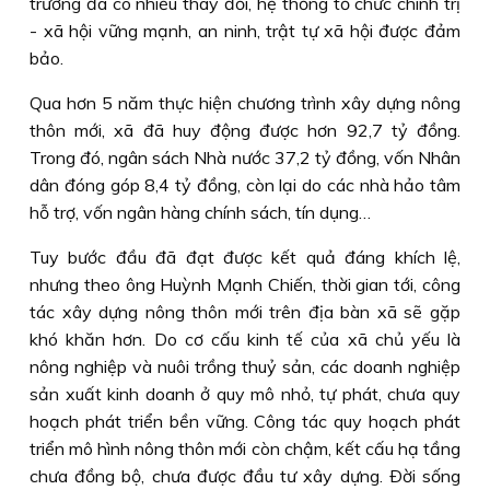
trường đã có nhiều thay đổi, hệ thống tổ chức chính trị
- xã hội vững mạnh, an ninh, trật tự xã hội được đảm
bảo.
Qua hơn 5 năm thực hiện chương trình xây dựng nông
thôn mới, xã đã huy động được hơn 92,7 tỷ đồng.
Trong đó, ngân sách Nhà nước 37,2 tỷ đồng, vốn Nhân
dân đóng góp 8,4 tỷ đồng, còn lại do các nhà hảo tâm
hỗ trợ, vốn ngân hàng chính sách, tín dụng…
Tuy bước đầu đã đạt được kết quả đáng khích lệ,
nhưng theo ông Huỳnh Mạnh Chiến, thời gian tới, công
tác xây dựng nông thôn mới trên địa bàn xã sẽ gặp
khó khăn hơn. Do cơ cấu kinh tế của xã chủ yếu là
nông nghiệp và nuôi trồng thuỷ sản, các doanh nghiệp
sản xuất kinh doanh ở quy mô nhỏ, tự phát, chưa quy
hoạch phát triển bền vững. Công tác quy hoạch phát
triển mô hình nông thôn mới còn chậm, kết cấu hạ tầng
chưa đồng bộ, chưa được đầu tư xây dựng. Ðời sống