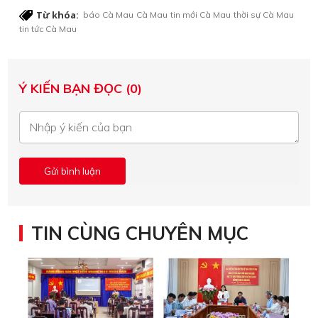
Từ khóa:
báo Cà Mau
Cà Mau
tin mới Cà Mau
thời sự Cà Mau
tin tức Cà Mau
Ý KIẾN BẠN ĐỌC (0)
TIN CÙNG CHUYÊN MỤC