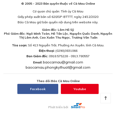
© 2005 - 2023 Bản quyền thuộc về Cà Mau Online
Cơ quan chủ quản: Tỉnh ủy Cà Mau
Giấy phép xuất bản số 620/GP-BTTTT, ngày 24/12/2020
Báo Cà Mau giữ bản quyền nội dung trên website này.
Giám đốc: Lâm Hồ Sỹ
Phó Giám đốc: Ngô Minh Toàn, Hồ Tấn Lộc, Nguyễn Quốc Danh, Nguyễn
Thị Lâm Anh, Cao Xuân Thu Ngọc, Trương Văn Tuấn
Tòa soạn:
Số 413 Nguyễn Trãi, Phường An Xuyên, tỉnh Cà Mau.
Điện thoại:
(0290)3831066
Ban Giám đốc:
0918.575228 - 0913.780557
baocamau@gmail.com
Email:
baocamau.phongkythuat@gmail.com
Theo dõi Báo Cà Mau Online
Facebook
Youtube
Phát triển bởi