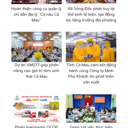
Hoàn thiện công cụ quản lý
Xã Sông Đốc phát huy lợi
chỉ dẫn địa lý “Cá nâu Cà
thế kinh tế biển, tạo động
Mau”
lực tăng trưởng địa phương
Dự án VM077 góp phần
Tỉnh Cà Mau cam kết đồng
nâng cao giá trị tôm sinh
hành cùng Công ty Minh
thái Cà Mau
Phú Khánh An phát triển
sản xuất
Phiên livestream OCOP
Giám sát việc thực hiện