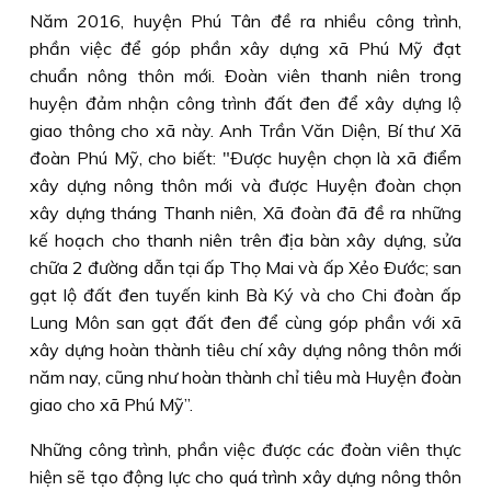
Năm 2016, huyện Phú Tân đề ra nhiều công trình,
phần việc để góp phần xây dựng xã Phú Mỹ đạt
chuẩn nông thôn mới. Ðoàn viên thanh niên trong
huyện đảm nhận công trình đất đen để xây dựng lộ
giao thông cho xã này. Anh Trần Văn Diện, Bí thư Xã
đoàn Phú Mỹ, cho biết: "Ðược huyện chọn là xã điểm
xây dựng nông thôn mới và được Huyện đoàn chọn
xây dựng tháng Thanh niên, Xã đoàn đã đề ra những
kế hoạch cho thanh niên trên địa bàn xây dựng, sửa
chữa 2 đường dẫn tại ấp Thọ Mai và ấp Xẻo Ðước; san
gạt lộ đất đen tuyến kinh Bà Ký và cho Chi đoàn ấp
Lung Môn san gạt đất đen để cùng góp phần với xã
xây dựng hoàn thành tiêu chí xây dựng nông thôn mới
năm nay, cũng như hoàn thành chỉ tiêu mà Huyện đoàn
giao cho xã Phú Mỹ”.
Những công trình, phần việc được các đoàn viên thực
hiện sẽ tạo động lực cho quá trình xây dựng nông thôn