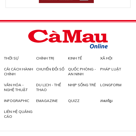
THỜI SỰ
CHÍNH TRỊ
KINH TẾ
XÃ HỘI
CẢI CÁCH HÀNH
CHUYỂN ĐỔI SỐ
QUỐC PHÒNG -
PHÁP LUẬT
CHÍNH
AN NINH
VĂN HÓA -
DU LỊCH - THỂ
NHỊP SỐNG TRẺ
LONGFORM
NGHỆ THUẬT
THAO
INFOGRAPHIC
EMAGAZINE
QUIZZ
ភាសាខ្មែរ
LIÊN HỆ QUẢNG
CÁO