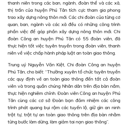
thanh niên trong các ban, ngành, đoàn thể và các xã,
thị trấn của huyện Phú Tân tích cực tham gia phong
trao xây dựng nông thôn mới. Các chi đoàn của từng cơ
quan, ban, ngành và các xã đều có những công trình
phần việc để góp phần xây dựng nông thôn mới. Chi
đoàn Công an huyện Phú Tân có 55 đoàn viên, đã
thực hiện tốt việc tuyên truyền trong đoàn viên, thanh
niên về việc chấp hành pháp luật an toàn giao thông.
Trung uý Nguyễn Văn Kiệt, Chi đoàn Công an huyện
Phú Tân, cho biết: “Thường xuyên tổ chức tuyên truyền
các quy định về an toàn giao thông đến tất cả đoàn
viên và trong quần chúng Nhân dân trên địa bàn nắm,
thực hiện nghiêm chỉnh. Ðoàn viên Công an huyện Phú
Tân cùng các cơ sở Ðoàn bạn đảm nhiệm các công
trình phát quang bụi rậm các tuyến lộ, giữ gìn an ninh
trật tự, trật tự an toàn giao thông trên địa bàn nhằm
từng bước làm dừng, làm giảm tai nạn giao thông”.