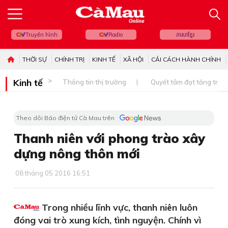
Truyền hình
Radio
ភាសាខ្មែរ
THỜI SỰ
CHÍNH TRỊ
KINH TẾ
XÃ HỘI
CẢI CÁCH HÀNH CHÍNH
Kinh tế
Thông tin thị trường
Quyết tâm đạt tăng trưở
Theo dõi Báo điện tử Cà Mau trên
Thanh niên với phong trào xây
dựng nông thôn mới
08 tháng 05 2016 16:51
Trong nhiều lĩnh vực, thanh niên luôn
đóng vai trò xung kích, tình nguyện. Chính vì