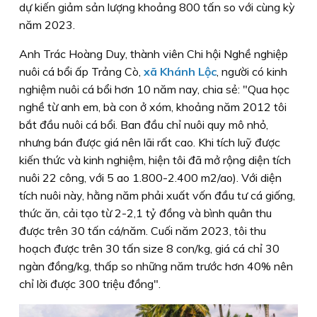
dự kiến giảm sản lượng khoảng 800 tấn so với cùng kỳ
năm 2023.
Anh Trác Hoàng Duy, thành viên Chi hội Nghề nghiệp
nuôi cá bổi ấp Trảng Cò,
xã Khánh Lộc
, người có kinh
nghiệm nuôi cá bổi hơn 10 năm nay, chia sẻ: "Qua học
nghề từ anh em, bà con ở xóm, khoảng năm 2012 tôi
bắt đầu nuôi cá bổi. Ban đầu chỉ nuôi quy mô nhỏ,
nhưng bán được giá nên lãi rất cao. Khi tích luỹ được
kiến thức và kinh nghiệm, hiện tôi đã mở rộng diện tích
nuôi 22 công, với 5 ao 1.800-2.400 m2/ao). Với diện
tích nuôi này, hằng năm phải xuất vốn đầu tư cá giống,
thức ăn, cải tạo từ 2-2,1 tỷ đồng và bình quân thu
được trên 30 tấn cá/năm. Cuối năm 2023, tôi thu
hoạch được trên 30 tấn size 8 con/kg, giá cá chỉ 30
ngàn đồng/kg, thấp so những năm trước hơn 40% nên
chỉ lời được 300 triệu đồng".