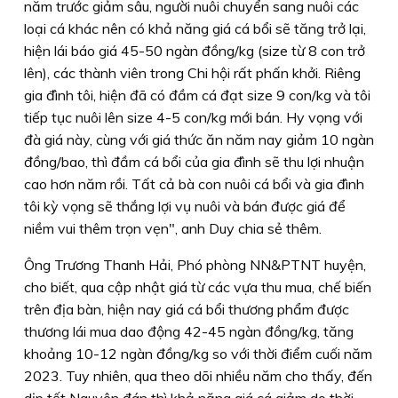
năm trước giảm sâu, người nuôi chuyển sang nuôi các
loại cá khác nên có khả năng giá cá bổi sẽ tăng trở lại,
hiện lái báo giá 45-50 ngàn đồng/kg (size từ 8 con trở
lên), các thành viên trong Chi hội rất phấn khởi. Riêng
gia đình tôi, hiện đã có đầm cá đạt size 9 con/kg và tôi
tiếp tục nuôi lên size 4-5 con/kg mới bán. Hy vọng với
đà giá này, cùng với giá thức ăn năm nay giảm 10 ngàn
đồng/bao, thì đầm cá bổi của gia đình sẽ thu lợi nhuận
cao hơn năm rồi. Tất cả bà con nuôi cá bổi và gia đình
tôi kỳ vọng sẽ thắng lợi vụ nuôi và bán được giá để
niềm vui thêm trọn vẹn", anh Duy chia sẻ thêm.
Ông Trương Thanh Hải, Phó phòng NN&PTNT huyện,
cho biết, qua cập nhật giá từ các vựa thu mua, chế biến
trên địa bàn, hiện nay giá cá bổi thương phẩm được
thương lái mua dao động 42-45 ngàn đồng/kg, tăng
khoảng 10-12 ngàn đồng/kg so với thời điểm cuối năm
2023. Tuy nhiên, qua theo dõi nhiều năm cho thấy, đến
dịp tết Nguyên đán thì khả năng giá cá giảm do thời