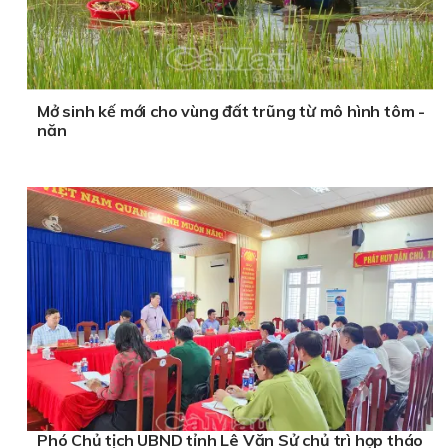
Mở sinh kế mới cho vùng đất trũng từ mô hình tôm -
năn
Phó Chủ tịch UBND tỉnh Lê Văn Sử chủ trì họp tháo