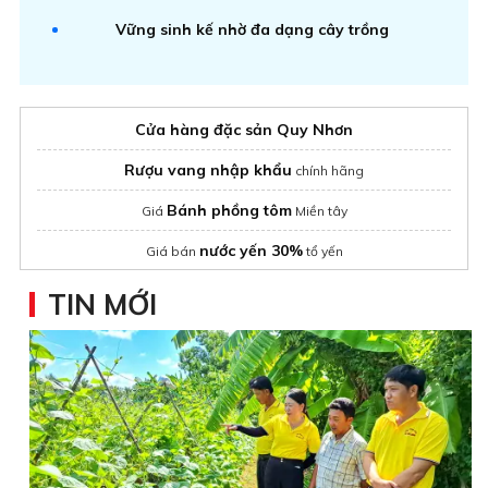
Vững sinh kế nhờ đa dạng cây trồng
Cửa hàng đặc sản Quy Nhơn
Rượu vang nhập khẩu
chính hãng
Bánh phồng tôm
Giá
Miền tây
nước yến 30%
Giá bán
tổ yến
Đặc sản Sài Gòn
Bánh kẹo
làm quà
TIN MỚI
XSMN hôm nay