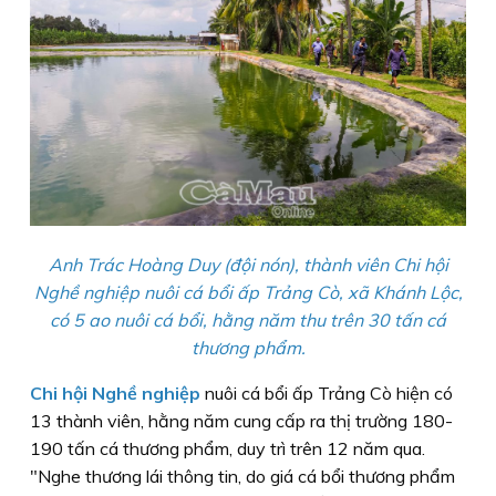
Anh Trác Hoàng Duy (đội nón), thành viên Chi hội
Nghề nghiệp nuôi cá bổi ấp Trảng Cò, xã Khánh Lộc,
có 5 ao nuôi cá bổi, hằng năm thu trên 30 tấn cá
thương phẩm.
Chi hội Nghề nghiệp
nuôi cá bổi ấp Trảng Cò hiện có
13 thành viên, hằng năm cung cấp ra thị trường 180-
190 tấn cá thương phẩm, duy trì trên 12 năm qua.
"Nghe thương lái thông tin, do giá cá bổi thương phẩm