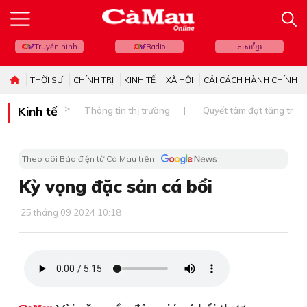
Truyền hình
Radio
ភាសាខ្មែរ
THỜI SỰ
CHÍNH TRỊ
KINH TẾ
XÃ HỘI
CẢI CÁCH HÀNH CHÍNH
Kinh tế
Thông tin thị trường
Quyết tâm đạt tăng trưở
Theo dõi Báo điện tử Cà Mau trên
Kỳ vọng đặc sản cá bổi
25 tháng 09 2024 10:18