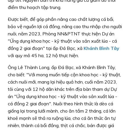
điểm thu hoạch tập trung.
Ðược biết, để góp phần nâng cao chất lượng cá bổi,
bảo vệ nguồn lợi cá đồng, nâng cao thu nhập cho người
nuôi, năm 2023, Phòng NN&PTNT thực hiện Dự án
"Ứng dụng khoa học - kỹ thuật vào sản xuất lúa - cá
đồng 2 giai đoạn" tại ấp Ðá Bạc, xã
Khánh Bình Tây
với quy mô 45 ha, 12 hộ thực hiện.
Ông Lê Thành Long, ấp Ðá Bạc, xã Khánh Bình Tây,
cho biết: "Với mong muốn tiếp cận khoa học - kỹ thuật,
cách nuôi mới, mang lại hiệu quả hơn, cuối năm 2023,
tôi cùng với 12 hộ dân khác trên địa bàn tham dự Dự
án "Ứng dụng khoa học - kỹ thuật vào sản xuất lúa -
cá đồng 2 giai đoạn". Nuôi theo hình thức là dèo cá
giống lại trong lưới mành, cho ăn tầm 2 tháng, cá lớn
khoẻ mạnh sẽ thả ra ruộng lúa, cho cá ăn thức ăn tự
nhiên, thành cá bổi đồng, thịt cá chắc, bán được giá