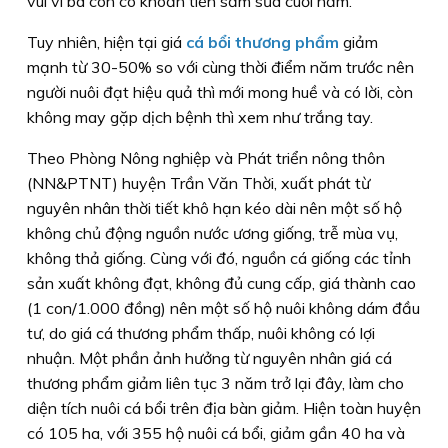
vui vì bà con có khoản tiền sắm sửa cuối năm.
Tuy nhiên, hiện tại giá
cá bổi thương phẩm
giảm
mạnh từ 30-50% so với cùng thời điểm năm trước nên
người nuôi đạt hiệu quả thì mới mong huề và có lời, còn
không may gặp dịch bệnh thì xem như trắng tay.
Theo Phòng Nông nghiệp và Phát triển nông thôn
(NN&PTNT) huyện Trần Văn Thời, xuất phát từ
nguyên nhân thời tiết khô hạn kéo dài nên một số hộ
không chủ động nguồn nước ương giống, trễ mùa vụ,
không thả giống. Cùng với đó, nguồn cá giống các tỉnh
sản xuất không đạt, không đủ cung cấp, giá thành cao
(1 con/1.000 đồng) nên một số hộ nuôi không dám đầu
tư, do giá cá thương phẩm thấp, nuôi không có lợi
nhuận. Một phần ảnh hưởng từ nguyên nhân giá cá
thương phẩm giảm liên tục 3 năm trở lại đây, làm cho
diện tích nuôi cá bổi trên địa bàn giảm. Hiện toàn huyện
có 105 ha, với 355 hộ nuôi cá bổi, giảm gần 40 ha và