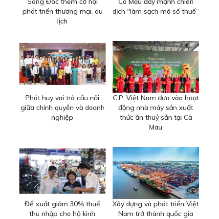
Sông Đốc thêm cơ hội
Cà Mau đẩy mạnh chiến
phát triển thương mại, du
dịch "làm sạch mã số thuế”
lịch
Phát huy vai trò cầu nối
C.P. Việt Nam đưa vào hoạt
giữa chính quyền và doanh
động nhà máy sản xuất
nghiệp
thức ăn thuỷ sản tại Cà
Mau
Đề xuất giảm 30% thuế
Xây dựng và phát triển Việt
thu nhập cho hộ kinh
Nam trở thành quốc gia