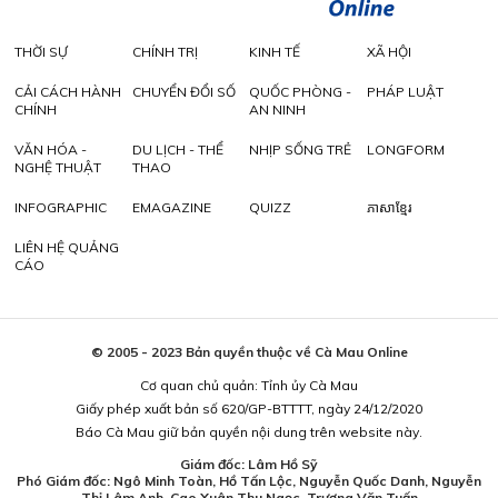
THỜI SỰ
CHÍNH TRỊ
KINH TẾ
XÃ HỘI
CẢI CÁCH HÀNH
CHUYỂN ĐỔI SỐ
QUỐC PHÒNG -
PHÁP LUẬT
CHÍNH
AN NINH
VĂN HÓA -
DU LỊCH - THỂ
NHỊP SỐNG TRẺ
LONGFORM
NGHỆ THUẬT
THAO
INFOGRAPHIC
EMAGAZINE
QUIZZ
ភាសាខ្មែរ
LIÊN HỆ QUẢNG
CÁO
© 2005 - 2023 Bản quyền thuộc về Cà Mau Online
Cơ quan chủ quản: Tỉnh ủy Cà Mau
Giấy phép xuất bản số 620/GP-BTTTT, ngày 24/12/2020
Báo Cà Mau giữ bản quyền nội dung trên website này.
Giám đốc: Lâm Hồ Sỹ
Phó Giám đốc: Ngô Minh Toàn, Hồ Tấn Lộc, Nguyễn Quốc Danh, Nguyễn
Thị Lâm Anh, Cao Xuân Thu Ngọc, Trương Văn Tuấn