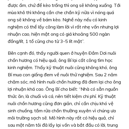
được ấm, chứ để kèo trống thì ong sẽ không xuống. Tới
mùa khô thì không cần che chắn kỹ nữa vì nóng quá
ong sẽ không về bám kèo. Nghề này nếu có kinh
nghiệm có thể lấy công làm lời vì rất nhẹ vốn nhưng lợi
nhuận cao, hiện mật ong có giá khoảng 500 ngàn
đồng/lít, 1 tổ cũng cho từ 3-5 lít mật”.
Bên cạnh đó, thấy người quen ở huyện Ðầm Dơi nuôi
chồn hương có hiệu quả, ông Bí lại cất công tìm học
kinh nghiệm. Thấy kỹ thuật nuôi cũng không khó, ông
Bí mua con giống đem về nuôi thử nghiệm. Sau 2 năm
chăm sóc, mô hình nuôi chồn hương đã đem lại cho ông
lợi nhuận khá cao. Ông Bí cho biết: “Nhà có sẵn nguồn
thức ăn, là chuối và cá, nên tiết kiệm chi phí. Kỹ thuật
nuôi chồn hương cũng đơn giản, chỉ cần chịu khó vệ
sinh chuồng, tắm rửa chồn thường xuyên vì chúng ưa
môi trường sạch sẽ. Mô hình này rất có hiệu quả, chỉ
sau một năm tôi đã lấy lại vốn và bắt đầu có lời, trung