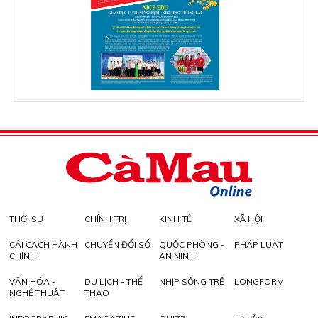
THỜI SỰ
CHÍNH TRỊ
KINH TẾ
XÃ HỘI
CẢI CÁCH HÀNH
CHUYỂN ĐỔI SỐ
QUỐC PHÒNG -
PHÁP LUẬT
CHÍNH
AN NINH
VĂN HÓA -
DU LỊCH - THỂ
NHỊP SỐNG TRẺ
LONGFORM
NGHỆ THUẬT
THAO