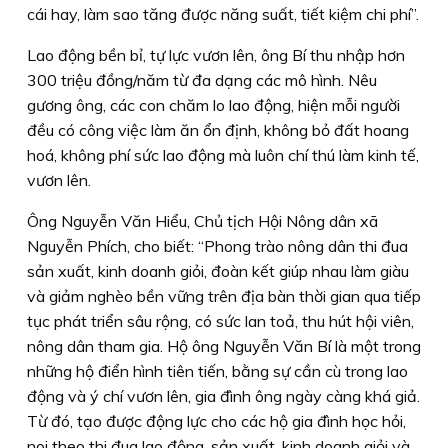
cái hay, làm sao tăng được năng suất, tiết kiệm chi phí”.
Lao động bền bỉ, tự lực vươn lên, ông Bí thu nhập hơn
300 triệu đồng/năm từ đa dạng các mô hình. Nêu
gương ông, các con chăm lo lao động, hiện mỗi người
đều có công việc làm ăn ổn định, không bỏ đất hoang
hoá, không phí sức lao động mà luôn chí thú làm kinh tế,
vươn lên.
Ông Nguyễn Văn Hiểu, Chủ tịch Hội Nông dân xã
Nguyễn Phích, cho biết: “Phong trào nông dân thi đua
sản xuất, kinh doanh giỏi, đoàn kết giúp nhau làm giàu
và giảm nghèo bền vững trên địa bàn thời gian qua tiếp
tục phát triển sâu rộng, có sức lan toả, thu hút hội viên,
nông dân tham gia. Hộ ông Nguyễn Văn Bí là một trong
những hộ điển hình tiên tiến, bằng sự cần cù trong lao
động và ý chí vươn lên, gia đình ông ngày càng khá giả.
Từ đó, tạo được động lực cho các hộ gia đình học hỏi,
noi theo thi đua lao động, sản xuất, kinh doanh giỏi và