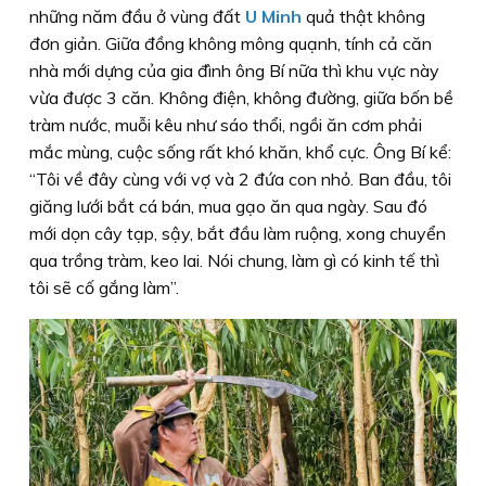
những năm đầu ở vùng đất
U Minh
quả thật không
đơn giản. Giữa đồng không mông quạnh, tính cả căn
nhà mới dựng của gia đình ông Bí nữa thì khu vực này
vừa được 3 căn. Không điện, không đường, giữa bốn bề
tràm nước, muỗi kêu như sáo thổi, ngồi ăn cơm phải
mắc mùng, cuộc sống rất khó khăn, khổ cực. Ông Bí kể:
“Tôi về đây cùng với vợ và 2 đứa con nhỏ. Ban đầu, tôi
giăng lưới bắt cá bán, mua gạo ăn qua ngày. Sau đó
mới dọn cây tạp, sậy, bắt đầu làm ruộng, xong chuyển
qua trồng tràm, keo lai. Nói chung, làm gì có kinh tế thì
tôi sẽ cố gắng làm”.