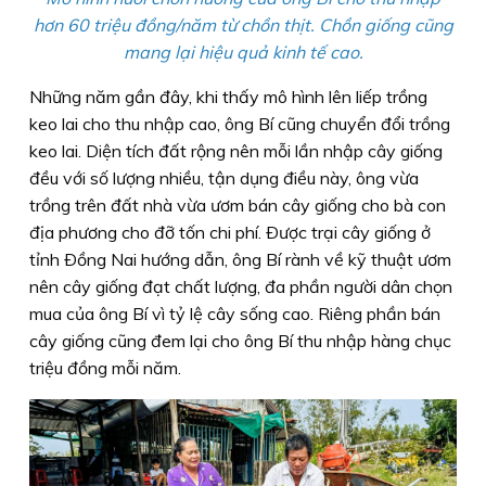
hơn 60 triệu đồng/năm từ chồn thịt. Chồn giống cũng
mang lại hiệu quả kinh tế cao.
Những năm gần đây, khi thấy mô hình lên liếp trồng
keo lai cho thu nhập cao, ông Bí cũng chuyển đổi trồng
keo lai. Diện tích đất rộng nên mỗi lần nhập cây giống
đều với số lượng nhiều, tận dụng điều này, ông vừa
trồng trên đất nhà vừa ươm bán cây giống cho bà con
địa phương cho đỡ tốn chi phí. Ðược trại cây giống ở
tỉnh Ðồng Nai hướng dẫn, ông Bí rành về kỹ thuật ươm
nên cây giống đạt chất lượng, đa phần người dân chọn
mua của ông Bí vì tỷ lệ cây sống cao. Riêng phần bán
cây giống cũng đem lại cho ông Bí thu nhập hàng chục
triệu đồng mỗi năm.