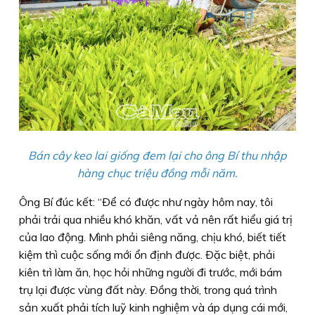
Bán cây keo lai giống đem lại cho ông Bí thu nhập
hàng chục triệu đồng mỗi năm.
Ông Bí đúc kết: “Ðể có được như ngày hôm nay, tôi
phải trải qua nhiều khó khăn, vất vả nên rất hiểu giá trị
của lao động. Mình phải siêng năng, chịu khó, biết tiết
kiệm thì cuộc sống mới ổn định được. Ðặc biệt, phải
kiên trì làm ăn, học hỏi những người đi trước, mới bám
trụ lại được vùng đất này. Ðồng thời, trong quá trình
sản xuất phải tích luỹ kinh nghiệm và áp dụng cái mới,