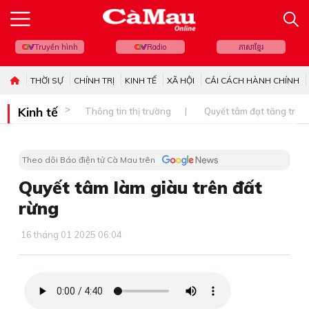
Truyền hình
Radio
ភាសាខ្មែរ
THỜI SỰ
CHÍNH TRỊ
KINH TẾ
XÃ HỘI
CẢI CÁCH HÀNH CHÍNH
Kinh tế
Thông tin thị trường
Quyết tâm đạt tăng trưở
Theo dõi Báo điện tử Cà Mau trên
Quyết tâm làm giàu trên đất
rừng
16 tháng 01 2025 06:04