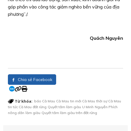
góp phần vào công tác giảm nghèo bền vững của địa
phương”./.
Quách Nguyên
Chia sẻ Facebook
Từ khóa:
báo Cà Mau
Cà Mau
tin mới Cà Mau
thời sự Cà Mau
tin tức Cà Mau
đất rừng
Quyết tâm làm giàu
U Minh
Nguyễn Phích
nông dân
làm giàu
Quyết tâm làm giàu trên đất rừng