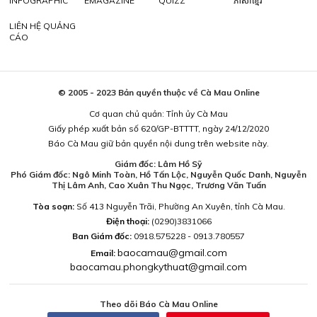
INFOGRAPHIC
EMAGAZINE
QUIZZ
ភាសាខ្មែរ
LIÊN HỆ QUẢNG
CÁO
© 2005 - 2023 Bản quyền thuộc về Cà Mau Online
Cơ quan chủ quản: Tỉnh ủy Cà Mau
Giấy phép xuất bản số 620/GP-BTTTT, ngày 24/12/2020
Báo Cà Mau giữ bản quyền nội dung trên website này.
Giám đốc: Lâm Hồ Sỹ
Phó Giám đốc: Ngô Minh Toàn, Hồ Tấn Lộc, Nguyễn Quốc Danh, Nguyễn
Thị Lâm Anh, Cao Xuân Thu Ngọc, Trương Văn Tuấn
Tòa soạn:
Số 413 Nguyễn Trãi, Phường An Xuyên, tỉnh Cà Mau.
Điện thoại:
(0290)3831066
Ban Giám đốc:
0918.575228 - 0913.780557
baocamau@gmail.com
Email:
baocamau.phongkythuat@gmail.com
Theo dõi Báo Cà Mau Online