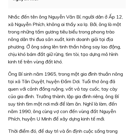
Nhắc đến tên ông Nguyễn Văn Bí, người dân ở Ấp 12,
xã Nguyễn Phích, không ai thấy xa lạ. Bởi, ông là một
trong những tấm gương tiêu biểu trong phong trào
nông dân thi đua sản xuất, kinh doanh giỏi tại địa
phương. Ở ông sáng lên tinh thần hăng say lao động,
chịu khó bám đất giữ rừng, tìm tòi, tạo dựng mô hình
kinh tế trên vùng đất khó.
Ông Bí sinh năm 1965, trong một gia đình thuần nông
tại xã Tân Duyệt, huyện Ðầm Dơi. Tuổi thơ ông đã
quen với cảnh đồng ruộng, vất vả tay cuốc, tay cày
của gia đình. Trưởng thành, lập gia đình riêng, ông Bí
suy tính tìm một nơi mới để làm ăn. Nghĩ là làm, đến
năm 1990, ông cùng vợ con đến vùng đất Nguyễn
Phích, huyện U Minh để xây dựng kinh tế mới.
Thời điểm đó, để duy trì và ổn định cuộc sống trong