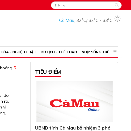
Cà Mau
,
32°C
/
32°C
-
33°C
 HÓA - NGHỆ THUẬT
DU LỊCH - THỂ THAO
NHỊP SỐNG TRẺ
khoảng
5
TIÊU ĐIỂM
a, do
n ra.
n vị
ừng,
UBND tỉnh Cà Mau bổ nhiệm 3 phó