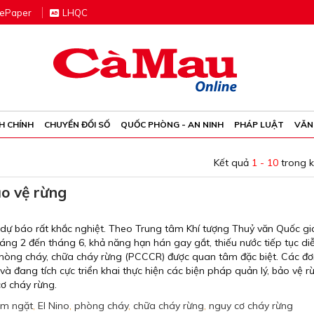
e
P
aper
LHQC
H CHÍNH
CHUYỂN ĐỔI SỐ
QUỐC PHÒNG - AN NINH
PHÁP LUẬT
VĂN
Kết quả
1 - 10
trong 
o vệ rừng
ự báo rất khắc nghiệt. Theo Trung tâm Khí tượng Thuỷ văn Quốc gi
háng 2 đến tháng 6, khả năng hạn hán gay gắt, thiếu nước tiếp tục diễ
 phòng cháy, chữa cháy rừng (PCCCR) được quan tâm đặc biệt. Các đơ
và đang tích cực triển khai thực hiện các biện pháp quản lý, bảo vệ r
cơ cháy rừng.
êm ngặt
,
El Nino
,
phòng cháy
,
chữa cháy rừng
,
nguy cơ cháy rừng