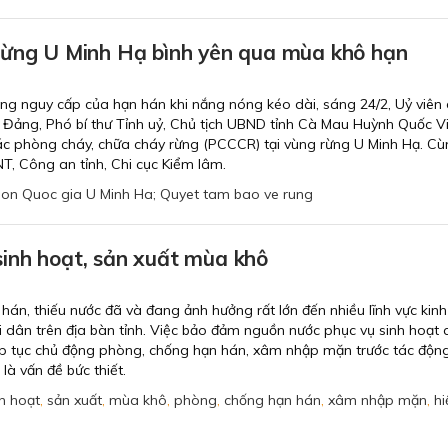
rừng U Minh Hạ bình yên qua mùa khô hạn
àng nguy cấp của hạn hán khi nắng nóng kéo dài, sáng 24/2, Uỷ viên
Đảng, Phó bí thư Tỉnh uỷ, Chủ tịch UBND tỉnh Cà Mau Huỳnh Quốc Vi
ác phòng cháy, chữa cháy rừng (PCCCR) tại vùng rừng U Minh Hạ. Cù
, Công an tỉnh, Chi cục Kiểm lâm.
on Quoc gia U Minh Ha; Quyet tam bao ve rung
inh hoạt, sản xuất mùa khô
 hán, thiếu nước đã và đang ảnh hưởng rất lớn đến nhiều lĩnh vực kinh
i dân trên địa bàn tỉnh. Việc bảo đảm nguồn nước phục vụ sinh hoạt 
iếp tục chủ động phòng, chống hạn hán, xâm nhập mặn trước tác độn
là vấn đề bức thiết.
h hoạt
,
sản xuất
,
mùa khô
,
phòng
,
chống hạn hán
,
xâm nhập mặn
,
hi