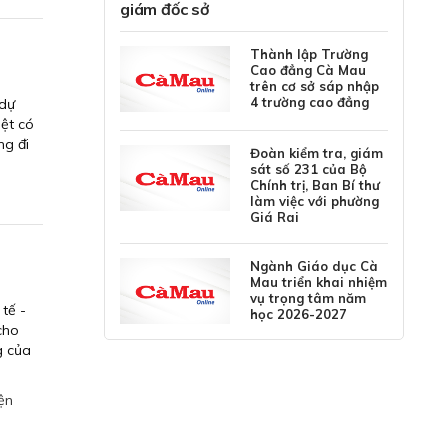
giám đốc sở
Thành lập Trường
Cao đẳng Cà Mau
trên cơ sở sáp nhập
4 trường cao đẳng
 dự
ệt có
ng đi
Đoàn kiểm tra, giám
sát số 231 của Bộ
Chính trị, Ban Bí thư
làm việc với phường
Giá Rai
Ngành Giáo dục Cà
Mau triển khai nhiệm
vụ trọng tâm năm
 tế -
học 2026-2027
cho
g của
ện