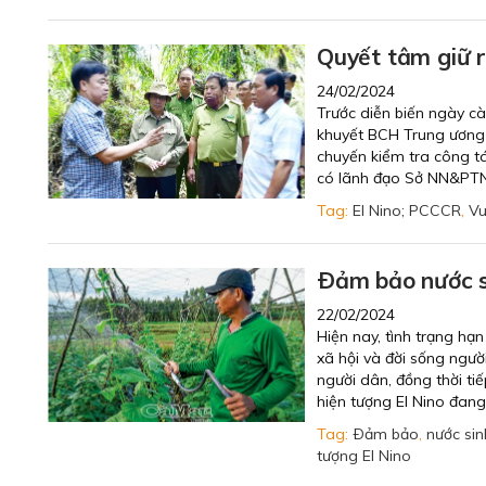
Quyết tâm giữ 
24/02/2024
Trước diễn biến ngày c
khuyết BCH Trung ương 
chuyến kiểm tra công t
có lãnh đạo Sở NN&PTNT
Tag:
El Nino; PCCCR
,
Vu
Ðảm bảo nước s
22/02/2024
Hiện nay, tình trạng hạn
xã hội và đời sống ngườ
người dân, đồng thời t
hiện tượng El Nino đang 
Tag:
Ðảm bảo
,
nước sin
tượng El Nino