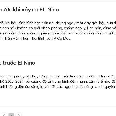
nước khi xảy ra EL Nino
đổi khí hậu, tình hình hạn hán nói chung ngày một gay gắt, hậu quả để
 hơn nếu không có giải pháp phòng, chống hợp lý. Hạn hán, cùng v
 nội đồng ảnh hưởng nghiêm trọng đến sản xuất và đời sống người 
nh, Trần Văn Thời, Thới Bình và TP Cà Mau.
 trước El Nino
n, tăng nguy cơ cháy rừng... là các mối đe doạ của đợt El Nino dự 
khô 2023-2024, với cường độ từ trung bình đến mạnh. Làm thế nào đ
ít ảnh hưởng đến đời sống là vấn đề các ngành chức năng, chính quyền