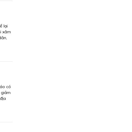
 lại
ới xâm
dân,
báo có
ể giảm
 địa