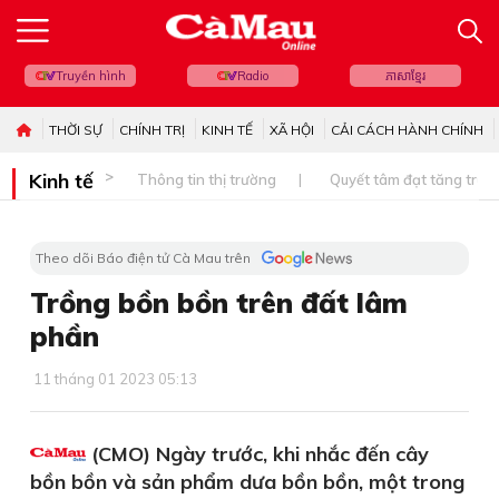
Truyền hình
Radio
ភាសាខ្មែរ
THỜI SỰ
CHÍNH TRỊ
KINH TẾ
XÃ HỘI
CẢI CÁCH HÀNH CHÍNH
Kinh tế
Thông tin thị trường
Quyết tâm đạt tăng trưở
Theo dõi Báo điện tử Cà Mau trên
Trồng bồn bồn trên đất lâm
phần
11 tháng 01 2023 05:13
(CMO) Ngày trước, khi nhắc đến cây
bồn bồn và sản phẩm dưa bồn bồn, một trong