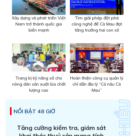
Xây dựng và phát triển Việt
Tìm giải pháp đột phá
Nam trở thành quốc gia
công nghệ để Cà Mau đạt
biển mạnh
tăng trưởng hai con số
Trang bị kỹ năng số cho
Hoàn thiện công cụ quản lý
nông dân sản xuất lúa chất
chỉ dẫn địa lý “Cá nâu Cà
lượng cao
Mau”
NỔI BẬT 48 GIỜ
Tăng cường kiểm tra, giám sát
khai thác thuỷ sản mang tính