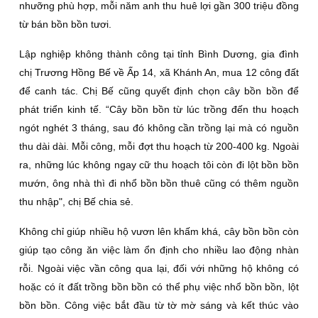
nhưỡng phù hợp, mỗi năm anh thu huê lợi gần 300 triệu đồng
từ bán bồn bồn tươi.
Lập nghiệp không thành công tại tỉnh Bình Dương, gia đình
chị Trương Hồng Bế về Ấp 14, xã Khánh An, mua 12 công đất
để canh tác. Chị Bế cũng quyết định chọn cây bồn bồn để
phát triển kinh tế. “Cây bồn bồn từ lúc trồng đến thu hoạch
ngót nghét 3 tháng, sau đó không cần trồng lại mà có nguồn
thu dài dài. Mỗi công, mỗi đợt thu hoạch từ 200-400 kg. Ngoài
ra, những lúc không ngay cữ thu hoạch tôi còn đi lột bồn bồn
mướn, ông nhà thì đi nhổ bồn bồn thuê cũng có thêm nguồn
thu nhập", chị Bế chia sẻ.
Không chỉ giúp nhiều hộ vươn lên khấm khá, cây bồn bồn còn
giúp tạo công ăn việc làm ổn định cho nhiều lao động nhàn
rỗi. Ngoài việc vần công qua lại, đối với những hộ không có
hoặc có ít đất trồng bồn bồn có thể phụ việc nhổ bồn bồn, lột
bồn bồn. Công việc bắt đầu từ tờ mờ sáng và kết thúc vào