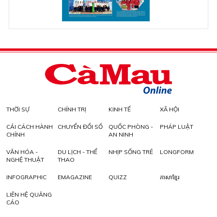
THỜI SỰ
CHÍNH TRỊ
KINH TẾ
XÃ HỘI
CẢI CÁCH HÀNH
CHUYỂN ĐỔI SỐ
QUỐC PHÒNG -
PHÁP LUẬT
CHÍNH
AN NINH
VĂN HÓA -
DU LỊCH - THỂ
NHỊP SỐNG TRẺ
LONGFORM
NGHỆ THUẬT
THAO
INFOGRAPHIC
EMAGAZINE
QUIZZ
ភាសាខ្មែរ
LIÊN HỆ QUẢNG
CÁO