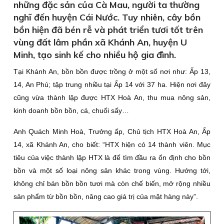
những đặc sản của Cà Mau, người ta thường
nghĩ đến huyện Cái Nước. Tuy nhiên, cây bồn
bồn hiện đã bén rễ và phát triển tươi tốt trên
vùng đất lâm phần xã Khánh An, huyện U
Minh, tạo sinh kế cho nhiều hộ gia đình.
Tại Khánh An, bồn bồn được trồng ở một số nơi như: Ấp 13,
14, An Phú; tập trung nhiều tại Ấp 14 với 37 ha. Hiện nơi đây
cũng vừa thành lập được HTX Hoà An, thu mua nông sản,
kinh doanh bồn bồn, cá, chuối sấy…
Anh Quách Minh Hoà, Trưởng ấp, Chủ tịch HTX Hoà An, Ấp
14, xã Khánh An, cho biết: “HTX hiện có 14 thành viên. Mục
tiêu của việc thành lập HTX là để tìm đầu ra ổn định cho bồn
bồn và một số loại nông sản khác trong vùng. Hướng tới,
không chỉ bán bồn bồn tươi mà còn chế biến, mở rộng nhiều
sản phẩm từ bồn bồn, nâng cao giá trị của mặt hàng này”.