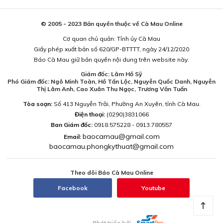
© 2005 - 2023 Bản quyền thuộc về Cà Mau Online
Cơ quan chủ quản: Tỉnh ủy Cà Mau
Giấy phép xuất bản số 620/GP-BTTTT, ngày 24/12/2020
Báo Cà Mau giữ bản quyền nội dung trên website này.
Giám đốc: Lâm Hồ Sỹ
Phó Giám đốc: Ngô Minh Toàn, Hồ Tấn Lộc, Nguyễn Quốc Danh, Nguyễn
Thị Lâm Anh, Cao Xuân Thu Ngọc, Trương Văn Tuấn
Tòa soạn:
Số 413 Nguyễn Trãi, Phường An Xuyên, tỉnh Cà Mau.
Điện thoại:
(0290)3831066
Ban Giám đốc:
0918.575228 - 0913.780557
baocamau@gmail.com
Email:
baocamau.phongkythuat@gmail.com
Theo dõi Báo Cà Mau Online
Facebook
Youtube
Phát triển bởi