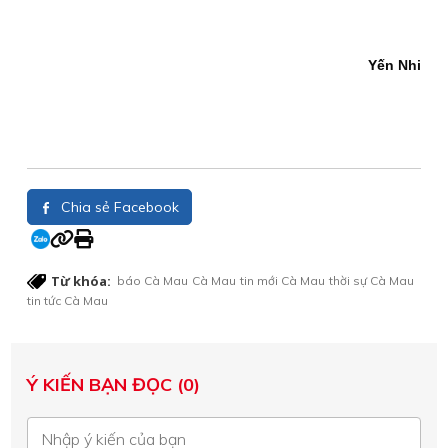
Yến Nhi
Chia sẻ Facebook
Từ khóa:
báo Cà Mau
Cà Mau
tin mới Cà Mau
thời sự Cà Mau
tin tức Cà Mau
Ý KIẾN BẠN ĐỌC (0)