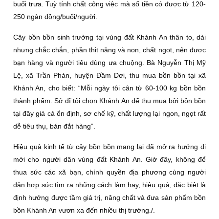
buổi trưa. Tuỳ tính chất công việc mà số tiền có được từ 120-
250 ngàn đồng/buổi/người.
Cây bồn bồn sinh trưởng tại vùng đất Khánh An thân to, dài
nhưng chắc chắn, phần thịt nặng và non, chất ngọt, nên được
bạn hàng và người tiêu dùng ưa chuộng. Bà Nguyễn Thị Mỹ
Lệ, xã Trần Phán, huyện Ðầm Dơi, thu mua bồn bồn tại xã
Khánh An, cho biết: “Mỗi ngày tôi cân từ 60-100 kg bồn bồn
thành phẩm. Sở dĩ tôi chọn Khánh An để thu mua bởi bồn bồn
tại đây giá cả ổn định, sơ chế kỹ, chất lượng lại ngon, ngọt rất
dễ tiêu thụ, bán đắt hàng”.
Hiệu quả kinh tế từ cây bồn bồn mang lại đã mở ra hướng đi
mới cho người dân vùng đất Khánh An. Giờ đây, không để
thua sức các xã bạn, chính quyền địa phương cùng người
dân hợp sức tìm ra những cách làm hay, hiệu quả, đặc biệt là
định hướng được tầm giá trị, nâng chất và đưa sản phẩm bồn
bồn Khánh An vươn xa đến nhiều thị trường./.