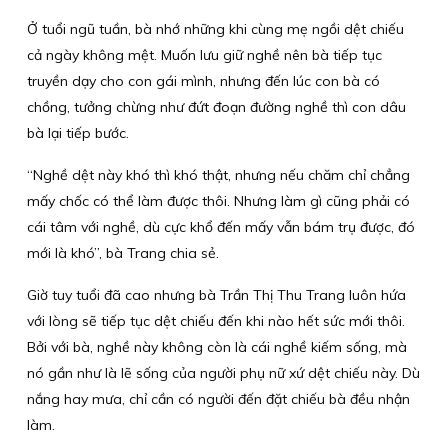
Ở tuổi ngũ tuần, bà nhớ những khi cùng mẹ ngồi dệt chiếu
cả ngày không mệt. Muốn lưu giữ nghề nên bà tiếp tục
truyền dạy cho con gái mình, nhưng đến lúc con bà có
chồng, tưởng chừng như đứt đoạn đường nghề thì con dâu
bà lại tiếp bước.
“Nghề dệt này khó thì khó thật, nhưng nếu chăm chỉ chẳng
mấy chốc có thể làm được thôi. Nhưng làm gì cũng phải có
cái tâm với nghề, dù cực khổ đến mấy vẫn bám trụ được, đó
mới là khó”, bà Trang chia sẻ.
Giờ tuy tuổi đã cao nhưng bà Trần Thị Thu Trang luôn hứa
với lòng sẽ tiếp tục dệt chiếu đến khi nào hết sức mới thôi.
Bởi với bà, nghề này không còn là cái nghề kiếm sống, mà
nó gần như là lẽ sống của người phụ nữ xứ dệt chiếu này. Dù
nắng hay mưa, chỉ cần có người đến đặt chiếu bà đều nhận
làm.