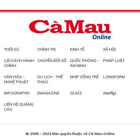
THỜI SỰ
CHÍNH TRỊ
KINH TẾ
XÃ HỘI
CẢI CÁCH HÀNH
CHUYỂN ĐỔI SỐ
QUỐC PHÒNG -
PHÁP LUẬT
CHÍNH
AN NINH
VĂN HÓA -
DU LỊCH - THỂ
NHỊP SỐNG TRẺ
LONGFORM
NGHỆ THUẬT
THAO
INFOGRAPHIC
EMAGAZINE
QUIZZ
ភាសាខ្មែរ
LIÊN HỆ QUẢNG
CÁO
© 2005 - 2023 Bản quyền thuộc về Cà Mau Online