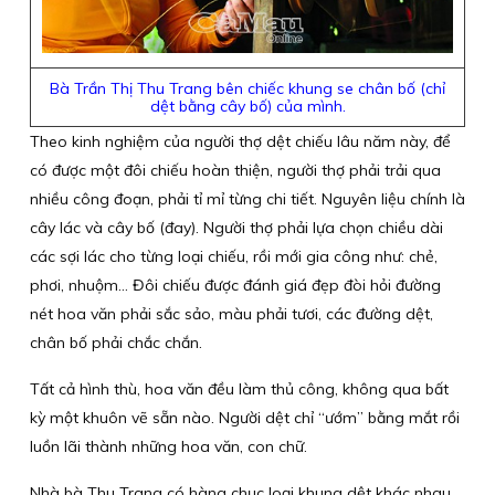
Bà Trần Thị Thu Trang bên chiếc khung se chân bố (chỉ
dệt bằng cây bố) của mình.
Theo kinh nghiệm của người thợ dệt chiếu lâu năm này, để
có được một đôi chiếu hoàn thiện, người thợ phải trải qua
nhiều công đoạn, phải tỉ mỉ từng chi tiết. Nguyên liệu chính là
cây lác và cây bố (đay). Người thợ phải lựa chọn chiều dài
các sợi lác cho từng loại chiếu, rồi mới gia công như: chẻ,
phơi, nhuộm… Đôi chiếu được đánh giá đẹp đòi hỏi đường
nét hoa văn phải sắc sảo, màu phải tươi, các đường dệt,
chân bố phải chắc chắn.
Tất cả hình thù, hoa văn đều làm thủ công, không qua bất
kỳ một khuôn vẽ sẵn nào. Người dệt chỉ “ướm” bằng mắt rồi
luồn lãi thành những hoa văn, con chữ.
Nhà bà Thu Trang có hàng chục loại khung dệt khác nhau