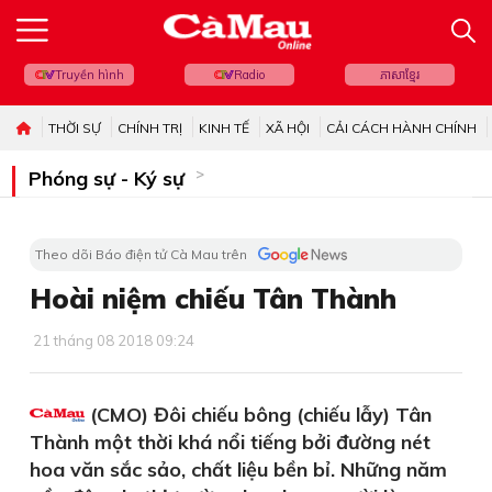
Truyền hình
Radio
ភាសាខ្មែរ
THỜI SỰ
CHÍNH TRỊ
KINH TẾ
XÃ HỘI
CẢI CÁCH HÀNH CHÍNH
Phóng sự - Ký sự
Theo dõi Báo điện tử Cà Mau trên
Hoài niệm chiếu Tân Thành
21 tháng 08 2018 09:24
(CMO) Đôi chiếu bông (chiếu lẫy) Tân
Thành một thời khá nổi tiếng bởi đường nét
hoa văn sắc sảo, chất liệu bền bỉ. Những năm