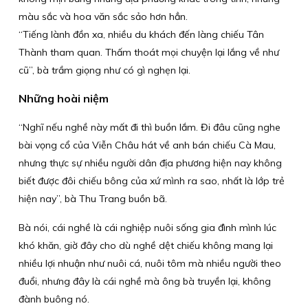
màu sắc và hoa văn sắc sảo hơn hẳn.
“Tiếng lành đồn xa, nhiều du khách đến làng chiếu Tân
Thành tham quan. Thấm thoát mọi chuyện lại lắng về như
cũ”, bà trầm giọng như có gì nghẹn lại.
Những hoài niệm
“Nghĩ nếu nghề này mất đi thì buồn lắm. Đi đâu cũng nghe
bài vọng cổ của Viễn Châu hát về anh bán chiếu Cà Mau,
nhưng thực sự nhiều người dân địa phương hiện nay không
biết được đôi chiếu bông của xứ mình ra sao, nhất là lớp trẻ
hiện nay”, bà Thu Trang buồn bã.
Bà nói, cái nghề là cái nghiệp nuôi sống gia đình mình lúc
khó khăn, giờ đây cho dù nghề dệt chiếu không mang lại
nhiều lợi nhuận như nuôi cá, nuôi tôm mà nhiều người theo
đuổi, nhưng đây là cái nghề mà ông bà truyền lại, không
đành buông nó.