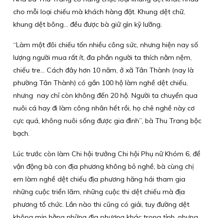
cho mỗi loại chiếu mà khách hàng đặt. Khung dệt chữ,
khung dệt bông… đều được bà giữ gìn kỹ lưỡng.
“Làm một đôi chiếu tốn nhiều công sức, nhưng hiện nay số
lượng người mua rất ít, đa phần người ta thích nằm nệm,
chiếu tre... Cách đây hơn 10 năm, ở xã Tân Thành (nay là
phường Tân Thành) có gần 100 hộ làm nghề dệt chiếu,
nhưng nay chỉ còn không đến 20 hộ. Người ta chuyển qua
nuôi cá hay đi làm công nhân hết rồi, họ chê nghề này cơ
cực quá, không nuôi sống được gia đình”, bà Thu Trang bộc
bạch.
Lúc trước còn làm Chi hội trưởng Chi hội Phụ nữ Khóm 6, để
vận động bà con địa phương không bỏ nghề, bà cùng chị
em làm nghề dệt chiếu địa phương hăng hái tham gia
những cuộc triển lãm, những cuộc thi dệt chiếu mà địa
phương tổ chức. Lần nào thi cũng có giải, tuy đường dệt
không mịn bằng những địa phương khác trong tỉnh, nhưng