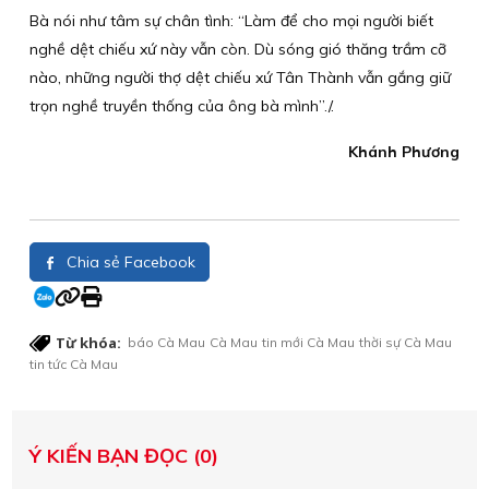
Bà nói như tâm sự chân tình: “Làm để cho mọi người biết
nghề dệt chiếu xứ này vẫn còn. Dù sóng gió thăng trầm cỡ
nào, những người thợ dệt chiếu xứ Tân Thành vẫn gắng giữ
trọn nghề truyền thống của ông bà mình”./.
Khánh Phương
Chia sẻ Facebook
Từ khóa:
báo Cà Mau
Cà Mau
tin mới Cà Mau
thời sự Cà Mau
tin tức Cà Mau
Ý KIẾN BẠN ĐỌC (0)