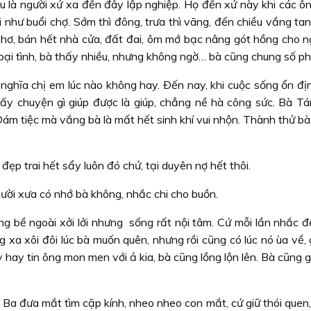
u là người xứ xa đến đây lập nghiệp. Họ đến xứ này khi các ô
ời như buổi chợ. Sớm thì đông, trưa thì vãng, đến chiều vắng ta
hơ, bán hết nhà cửa, đất đai, ôm mớ bạc nâng gót hồng cho n
oại tình, bà thấy nhiều, nhưng không ngờ… bà cũng chung số ph
t nghĩa chị em lúc nào không hay. Ðến nay, khi cuộc sống ổn đị
 thấy chuyện gì giúp được là giúp, chẳng nề hà công sức. Bà T
m tiệc mà vắng bà là mất hết sinh khí vui nhộn. Thành thử bà 
ẹp trai hết sẩy luôn đó chứ, tại duyên nợ hết thôi.
người xưa có nhớ bà không, nhắc chi cho buồn.
ng bề ngoài xởi lởi nhưng sống rất nội tâm. Cứ mỗi lần nhắc đ
 xa xôi đôi lúc bà muốn quên, nhưng rồi cũng có lúc nó ùa về,
 hay tin ông mon men với ả kia, bà cũng lồng lộn lên. Bà cũng 
a đưa mắt tìm cặp kính, nheo nheo con mắt, cứ giữ thói quen, 