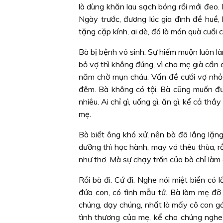
là dùng khăn lau sạch bóng rồi mới đeo.
Ngày trước, đương lúc gia đình đề huề
tặng cặp kính, ai dè, đó là món quà cuố
Bà bị bệnh vô sinh. Sự hiếm muộn luôn là
bỏ vợ thì không đúng, vì cha mẹ già cần
năm chờ mụn cháu. Vấn đề cưới vợ nhỏ
đêm. Bà không có tội. Bà cũng muốn đư
nhiêu. Ai chỉ gì, uống gì, ăn gì, kể cả t
mẹ.
Bà biết ông khó xử, nên bà đã lẳng lặng 
dưỡng thì học hành, may vá thêu thùa, r
như thơ. Mà sự chạy trốn của bà chỉ làm
Rồi bà đi. Cứ đi. Nghe nói miệt biển có 
đứa con, có tình mẫu tử. Bà làm mẹ đ
chúng, dạy chúng, nhất là mấy cô con gái
tình thương của mẹ, kể cho chúng nghe