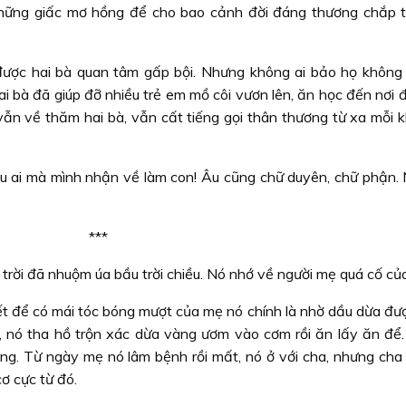
 những giấc mơ hồng để cho bao cảnh đời đáng thương chắp 
được hai bà quan tâm gấp bội. Nhưng không ai bảo họ không 
ai bà đã giúp đỡ nhiều trẻ em mồ côi vươn lên, ăn học đến nơi
vẫn về thăm hai bà, vẫn cất tiếng gọi thân thương từ xa mỗi k
u ai mà mình nhận về làm con! Âu cũng chữ duyên, chữ phận.
***
rời đã nhuộm úa bầu trời chiều. Nó nhớ về người mẹ quá cố của
yết để có mái tóc bóng mượt của mẹ nó chính là nhờ dầu dừa đư
u, nó tha hồ trộn xác dừa vàng ươm vào cơm rồi ăn lấy ăn để. 
ng. Từ ngày mẹ nó lâm bệnh rồi mất, nó ở với cha, nhưng cha
cơ cực từ đó.