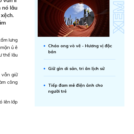
 vẫn lì
 nó lâu
 xệch.
đám
 tấm lưng
Cháo ong vò vẽ - Hương vị độc
c mặn ủ ê
bản
 thế lâu
Giữ gìn di sản, tri ân lịch sử
 vẫn giữ
làm công
Tiếp đam mê điện ảnh cho
người trẻ
ó lên lớp