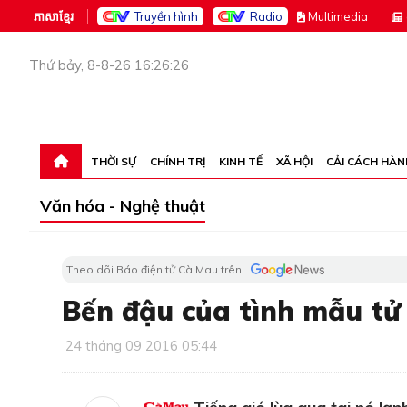
ភាសាខ្មែរ
Truyền hình
Radio
M
ultimedia
Thứ bảy, 8-8-26 16:26:26
THỜI SỰ
CHÍNH TRỊ
KINH TẾ
XÃ HỘI
CẢI CÁCH HÀN
Văn hóa - Nghệ thuật
Theo dõi Báo điện tử Cà Mau trên
Bến đậu của tình mẫu tử
24 tháng 09 2016 05:44