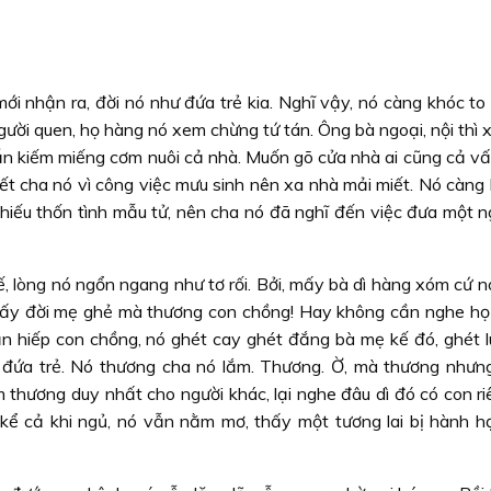
ới nhận ra, đời nó như đứa trẻ kia. Nghĩ vậy, nó càng khóc to
ời quen, họ hàng nó xem chừng tứ tán. Ông bà ngoại, nội thì x
vẫn kiếm miếng cơm nuôi cả nhà. Muốn gõ cửa nhà ai cũng cả vấ
ết cha nó vì công việc mưu sinh nên xa nhà mải miết. Nó càng 
hiếu thốn tình mẫu tử, nên cha nó đã nghĩ đến việc đưa một n
, lòng nó ngổn ngang như tơ rối. Bởi, mấy bà dì hàng xóm cứ n
mấy đời mẹ ghẻ mà thương con chồng!
Hay không cần nghe họ 
ăn hiếp con chồng, nó ghét cay ghét đắng bà mẹ kế đó, ghét l
 đứa trẻ. Nó thương cha nó lắm. Thương. Ờ, mà thương nhưn
 thương duy nhất cho người khác, lại nghe đâu dì đó có con ri
kể cả khi ngủ, nó vẫn nằm mơ, thấy một tương lai bị hành hạ