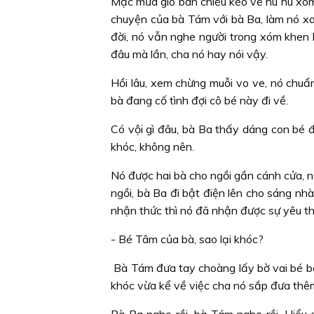
Mặc mưa gió ban chiều kéo về hù hù xóm đ
chuyện của bà Tám với bà Ba, làm nó xa
đời, nó vẫn nghe người trong xóm khen h
đâu mà lần, cha nó hay nói vậy.
Hồi lâu, xem chừng muỗi vo ve, nó chuẩn
bà đang cố tình đợi cô bé này đi về.
Có vội gì đâu, bà Ba thấy dáng con bé đi
khóc, không nên.
Nó được hai bà cho ngồi gần cánh cửa, n
ngồi, bà Ba đi bật điện lên cho sáng nhà 
nhận thức thì nó đã nhận được sự yêu th
- Bé Tâm của bà, sao lại khóc?
Bà Tám đưa tay choàng lấy bờ vai bé b
khóc vừa kể về việc cha nó sắp đưa thê