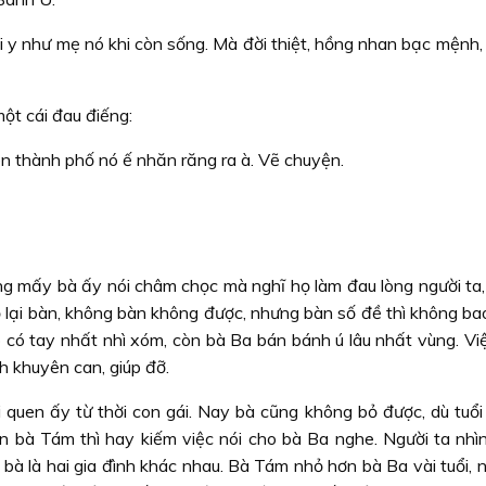
gái y như mẹ nó khi còn sống. Mà đời thiệt, hồng nhan bạc mệnh,
ột cái đau điếng:
ên thành phố nó ế nhăn răng ra à. Vẽ chuyện.
g mấy bà ấy nói châm chọc mà nghĩ họ làm đau lòng người ta,
 lại bàn, không bàn không được, nhưng bàn số đề thì không bao
 có tay nhất nhì xóm, còn bà Ba bán bánh ú lâu nhất vùng. Việ
ch khuyên can, giúp đỡ.
 quen ấy từ thời con gái. Nay bà cũng không bỏ được, dù tuổi
n bà Tám thì hay kiếm việc nói cho bà Ba nghe. Người ta nhìn 
i bà là hai gia đình khác nhau. Bà Tám nhỏ hơn bà Ba vài tuổi,