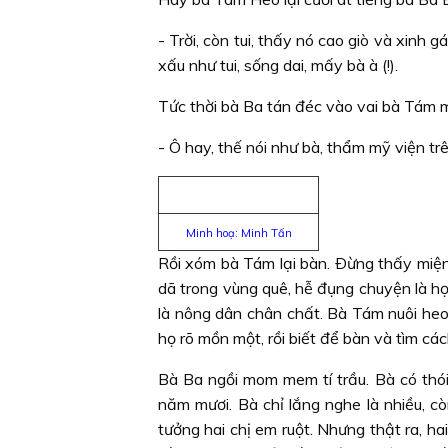
- Trời, còn tui, thấy nó cao giò và xinh 
xấu như tui, sống dai, mấy bà à (!).
Tức thời bà Ba tán đéc vào vai bà Tám m
- Ô hay, thế nói như bà, thẩm mỹ viện tr
Minh hoạ: Minh Tấn
Rồi xóm bà Tám lại bàn. Ðừng thấy miện
dã trong vùng quê, hễ đụng chuyện là họ
là nông dân chân chất. Bà Tám nuôi heo
họ rõ mồn một, rồi biết để bàn và tìm cá
Bà Ba ngồi mom mem tí trầu. Bà có thói
năm mươi. Bà chỉ lắng nghe là nhiều, cò
tưởng hai chị em ruột. Nhưng thật ra, ha