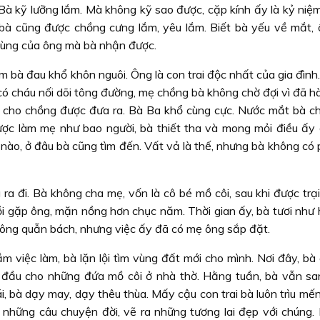
 Bà kỹ lưỡng lắm. Mà không kỹ sao được, cặp kính ấy là kỷ niệ
, bà cũng được chồng cưng lắm, yêu lắm. Biết bà yếu về mắt,
i cùng của ông mà bà nhận được.
m bà đau khổ khôn nguôi. Ông là con trai độc nhất của gia đình
 có cháu nối dõi tông đường, mẹ chồng bà không chờ đợi vì đã 
 cho chồng được đưa ra. Bà Ba khổ cùng cực. Nước mắt bà c
ợc làm mẹ như bao người, bà thiết tha và mong mỏi điều ấy
hầy nào, ở đâu bà cũng tìm đến. Vất vả là thế, nhưng bà không có
ra đi. Bà không cha mẹ, vốn là cô bé mồ côi, sau khi được trại
ồi gặp ông, mặn nồng hơn chục năm. Thời gian ấy, bà tươi như 
 ông quẫn bách, nhưng việc ấy đã có mẹ ông sắp đặt.
lắm việc làm, bà lặn lội tìm vùng đất mới cho mình. Nơi đây, bà
ỡ đầu cho những đứa mồ côi ở nhà thờ. Hằng tuần, bà vẫn s
, bà dạy may, dạy thêu thùa. Mấy cậu con trai bà luôn trìu mế
 những câu chuyện đời, vẽ ra những tương lai đẹp với chúng.