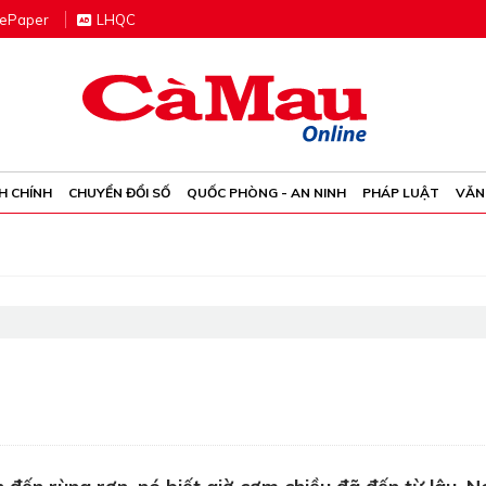
e
P
aper
LHQC
H CHÍNH
CHUYỂN ĐỔI SỐ
QUỐC PHÒNG - AN NINH
PHÁP LUẬT
VĂN