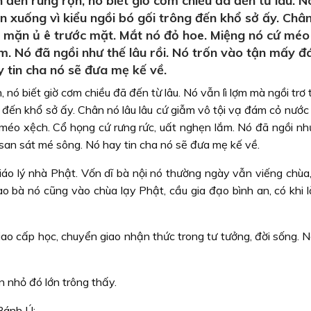
 đến rùng rợn, nó biết giờ cơm chiều đã đến từ lâu. Nó
 xuống vì kiểu ngồi bó gối trông đến khổ sở ấy. Chân
c mặn ủ ê trước mặt. Mắt nó đỏ hoe. Miệng nó cứ méo
m. Nó đã ngồi như thế lâu rồi. Nó trốn vào tận mấy 
 tin cha nó sẽ đưa mẹ kế về.
n, nó biết giờ cơm chiều đã đến từ lâu. Nó vẫn lì lợm mà ngồi trơ
g đến khổ sở ấy. Chân nó lâu lâu cứ giẫm vô tội vạ đám cỏ nướ
méo xệch. Cổ họng cứ rưng rức, uất nghẹn lắm. Nó đã ngồi như
san sát mé sông. Nó hay tin cha nó sẽ đưa mẹ kế về.
iáo lý nhà Phật. Vốn dĩ bà nội nó thường ngày vẫn viếng chùa,
ào bà nó cũng vào chùa lạy Phật, cầu gia đạo bình an, có khi 
ao cấp học, chuyển giao nhận thức trong tư tưởng, đời sống. N
n nhỏ đó lớn trông thấy.
Bánh Ú: