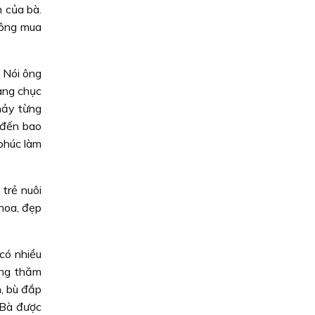
m của bà.
 ông mua
. Nói ông
hàng chục
hảy từng
 đến bao
 phúc làm
 trẻ nuôi
hoa, đẹp
 có nhiều
ang thăm
n, bù đắp
 Bà được