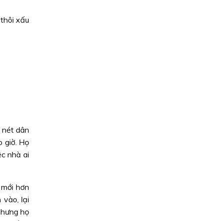
 thôi xấu
 nét dân
 giờ. Họ
c nhà ai
 mới hơn
vào, lại
 nhưng họ