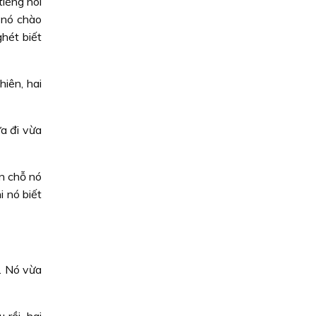
tiếng nói
 nó chào
hét biết
iên, hai
ừa đi vừa
n chỗ nó
i nó biết
. Nó vừa