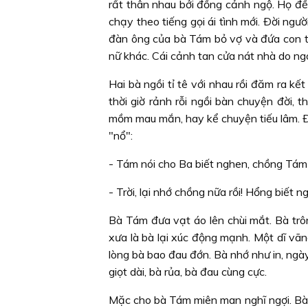
rất thân nhau bởi đồng cảnh ngộ. Họ đề
chạy theo tiếng gọi ái tình mới. Ðời ngư
đàn ông của bà Tám bỏ vợ và đứa con t
nữ khác. Cái cảnh tan cửa nát nhà do ng
Hai bà ngồi tỉ tê với nhau rồi đăm ra kế
thời giờ rảnh rỗi ngồi bàn chuyện đời,
mồm mau mắn, hay kể chuyện tiếu lâm. Ðá
"nổ":
- Tám nói cho Ba biết nghen, chồng Tám đ
- Trời, lại nhớ chồng nữa rồi! Hổng biết 
Bà Tám đưa vạt áo lên chùi mắt. Bà trô
xưa là bà lại xúc động mạnh. Một dĩ vãng
lòng bà bao đau đớn. Bà nhớ như in, ngày
giọt dài, bà rủa, bà đau cùng cực.
Mặc cho bà Tám miên man nghĩ ngợi. Bà B