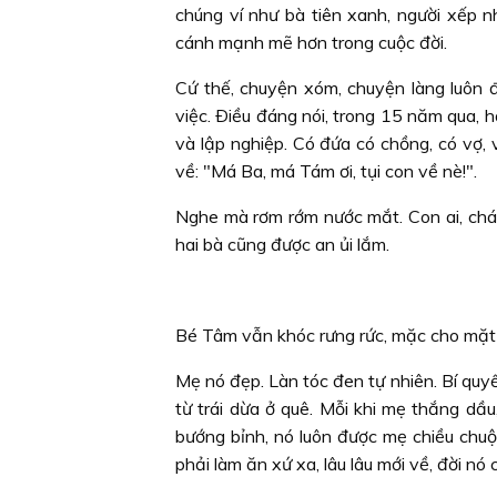
chúng ví như bà tiên xanh, người xếp
cánh mạnh mẽ hơn trong cuộc đời.
Cứ thế, chuyện xóm, chuyện làng luôn 
việc. Ðiều đáng nói, trong 15 năm qua, h
và lập nghiệp. Có đứa có chồng, có vợ, 
về: "Má Ba, má Tám ơi, tụi con về nè!".
Nghe mà rơm rớm nước mắt. Con ai, chá
hai bà cũng được an ủi lắm.
Bé Tâm vẫn khóc rưng rức, mặc cho mặt t
Mẹ nó đẹp. Làn tóc đen tự nhiên. Bí qu
từ trái dừa ở quê. Mỗi khi mẹ thắng dầ
bướng bỉnh, nó luôn được mẹ chiều chuộ
phải làm ăn xứ xa, lâu lâu mới về, đời nó 