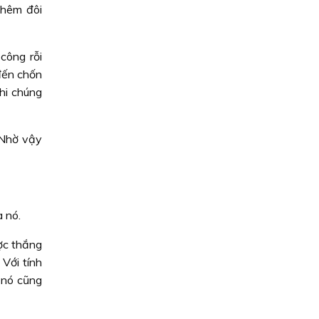
thêm đôi
công rỗi
 đến chốn
hi chúng
 Nhờ vậy
 nó.
ợc thắng
Với tính
 nó cũng