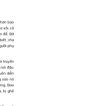
 hơn bao
a xôi, cô
n đề. Bờ
biết, cha
gười phụ
ói truyền
nói đâu,
uôn diễn
g sao nó
êng. Bao
, bị ghẻ