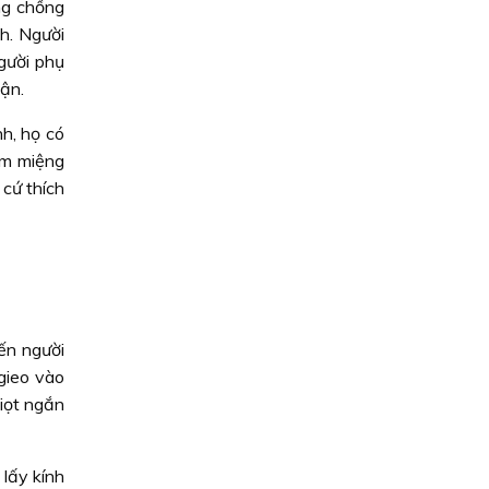
ng chồng
nh. Người
gười phụ
ận.
nh, họ có
ám miệng
cứ thích
ến người
 gieo vào
giọt ngắn
lấy kính