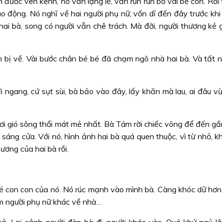
ước ven kênh, nó vẫn lặng lẽ, vẫn run run bờ vai bé con. Rồi 
o động. Nó nghĩ về hai người phụ nữ, vốn dĩ đến đây trước khi
ai bà, song có người vẫn chê trách. Mà đời, người thương kẻ g
 bị về. Vài bước chân bé bé đã chạm ngõ nhà hai bà. Và tất nh
 ngang, cứ sụt sùi, bà bảo vào đây, lấy khăn mà lau, ai đâu v
ơi gió sông thổi mát mẻ nhất. Bà Tám rời chiếc võng để đến gầ
sáng cửa. Với nó, hình ảnh hai bà quá quen thuộc, vì từ nhỏ, kh
ương của hai bà rồi.
é con con của nó. Nó rúc mạnh vào mình bà. Càng khóc dữ hơn
m người phụ nữ khác về nhà…