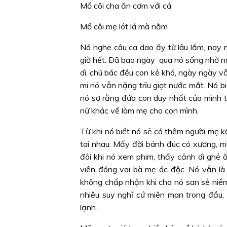
Mồ côi cha ăn cơm với cá
Mồ côi mẹ lót lá mà nằm
Nó nghe câu ca dao ấy từ lâu lắm, nay m
giờ hết. Ðã bao ngày qua nó sống nhờ ngư
dì, chú bác đều con kẻ khó, ngày ngày 
mi nó vẫn nặng trĩu giọt nước mắt. Nó bi
nó sợ rằng đứa con duy nhất của mình t
nữ khác về làm mẹ cho con mình.
Từ khi nó biết nó sẽ có thêm người mẹ kế
tai nhau:
Mấy đời bánh đúc có xương, 
đôi khi nó xem phim, thấy cảnh dì ghẻ 
viên đóng vai bà mẹ ác độc. Nó vẫn là
không chấp nhận khi cha nó san sẻ niềm
nhiêu suy nghĩ cứ miên man trong đầu, 
lạnh...