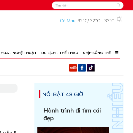
Cà Mau
,
32°C
/
32°C
-
33°C
 HÓA - NGHỆ THUẬT
DU LỊCH - THỂ THAO
NHỊP SỐNG TRẺ
NỔI BẬT 48 GIỜ
Hành trình đi tìm cái
đẹp