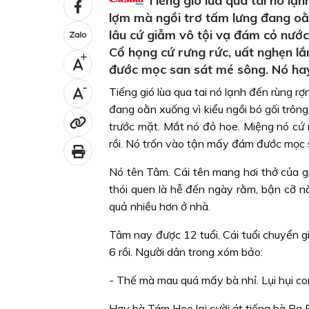
Tiếng gió lùa qua tai nó lạnh
lợm mà ngồi trơ tấm lưng đang oằn
lâu cứ giẫm vô tội vạ đám cỏ nướ
Cổ họng cứ rưng rức, uất nghẹn lắ
+
đước mọc san sát mé sông. Nó hay
-
Tiếng gió lùa qua tai nó lạnh đến rùng rợ
đang oằn xuống vì kiểu ngồi bó gối trôn
trước mặt. Mắt nó đỏ hoe. Miệng nó cứ 
rồi. Nó trốn vào tận mấy đám đước mọc 
Nó tên Tâm. Cái tên mang hơi thở của g
thói quen là hễ đến ngày rằm, bận cỡ n
quả nhiều hơn ở nhà.
Tâm nay được 12 tuổi. Cái tuổi chuyển gi
6 rồi. Người dân trong xóm bảo:
- Thế mà mau quá mấy bà nhỉ. Lụi hụi co
Hay bà Tám Heo lại cười át tiếng bà Ba 